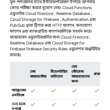
মূল পণ্যগুলির সাথে ইন্টারঅপারেবল উপায়ে আপনার
কোড পরীক্ষা করার সুযোগ দেয়।
Cloud Functions
এমুলেটর
Cloud Firestore
,
Realtime Database
,
Cloud Storage for Firebase
,
Authentication
এবং
Pub/Sub
দ্বারা ট্রিগার করা HTTP ফাংশন, কলযোগ্য
ফাংশন এবং ব্যাকগ্রাউন্ড ফাংশনগুলিকে সমর্থন করে।
ফায়ারবেস এমুলেটরগুলির জন্য
Cloud Firestore
,
Realtime Database
এবং
Cloud Storage for
Firebase
Firebase Security Rules
এমুলেশন অন্তর্নির্মিত
রয়েছে।
মেঘ
মেঘ
রিয়েলটাইম
স্টোরেজ
প্রমাণীকরণ
ফায়ারস্টোর
ডাটাবেস
ফায়ারবেসের
জন্য
অ্যান্ড্রয়েড
এসডিকে
iOS SDK
সম্পর্কে