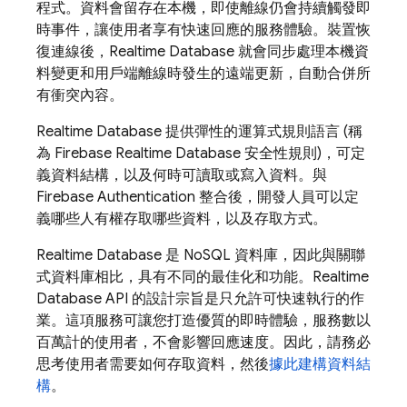
程式。資料會留存在本機，即使離線仍會持續觸發即
時事件，讓使用者享有快速回應的服務體驗。裝置恢
復連線後，
Realtime Database
就會同步處理本機資
料變更和用戶端離線時發生的遠端更新，自動合併所
有衝突內容。
Realtime Database
提供彈性的運算式規則語言 (稱
為
Firebase Realtime Database
安全性規則)，可定
義資料結構，以及何時可讀取或寫入資料。與
Firebase Authentication
整合後，開發人員可以定
義哪些人有權存取哪些資料，以及存取方式。
Realtime Database
是 NoSQL 資料庫，因此與關聯
式資料庫相比，具有不同的最佳化和功能。
Realtime
Database
API 的設計宗旨是只允許可快速執行的作
業。這項服務可讓您打造優質的即時體驗，服務數以
百萬計的使用者，不會影響回應速度。因此，請務必
思考使用者需要如何存取資料，然後
據此建構資料結
構
。