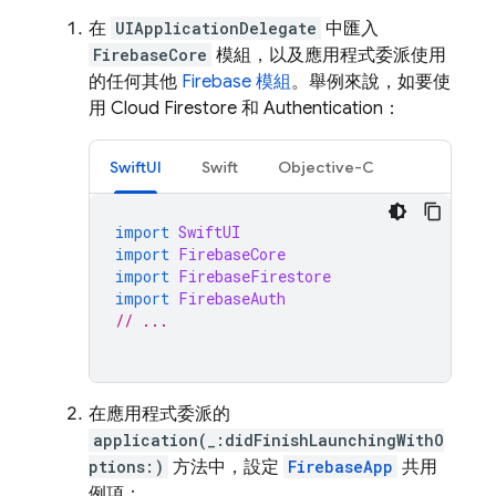
在
UIApplicationDelegate
中匯入
FirebaseCore
模組，以及應用程式委派使用
的任何其他
Firebase 模組
。舉例來說，如要使
用
Cloud Firestore
和
Authentication
：
SwiftUI
Swift
Objective-C
import
SwiftUI
import
FirebaseCore
import
FirebaseFirestore
import
FirebaseAuth
// ...
在應用程式委派的
application(_:didFinishLaunchingWithO
ptions:)
方法中，設定
FirebaseApp
共用
例項：