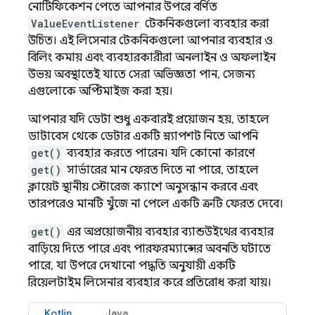
নোটিফিকেশন পেতে আপনার উপরে বর্ণিত
ValueEventListener
টেকনিকগুলো ব্যবহার করা
উচিত। এই লিসেনার টেকনিকগুলো আপনার ব্যবহার ও
বিলিং কমায় এবং ব্যবহারকারীরা অনলাইন ও অফলাইন
উভয় অবস্থাতেই যাতে সেরা অভিজ্ঞতা পান, সেজন্য
এগুলোকে অপ্টিমাইজ করা হয়।
আপনার যদি ডেটা শুধু একবারই প্রয়োজন হয়, তাহলে
ডাটাবেস থেকে ডেটার একটি স্ন্যাপশট নিতে আপনি
get()
ব্যবহার করতে পারেন। যদি কোনো কারণে
get()
সার্ভারের মান ফেরত দিতে না পারে, তাহলে
ক্লায়েন্ট স্থানীয় স্টোরেজ ক্যাশে অনুসন্ধান করবে এবং
তারপরেও মানটি খুঁজে না পেলে একটি ত্রুটি ফেরত দেবে।
get()
এর অপ্রয়োজনীয় ব্যবহার ব্যান্ডউইথের ব্যবহার
বাড়িয়ে দিতে পারে এবং পারফরম্যান্সের অবনতি ঘটাতে
পারে, যা উপরে দেখানো পদ্ধতি অনুযায়ী একটি
রিয়েলটাইম লিসেনার ব্যবহার করে প্রতিরোধ করা যায়।
Kotlin
Java