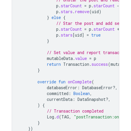
p
.
starCount
=
p
.
starCount
-
1
p
.
stars
.
remove
(
uid
)
}
else
{
// Star the post and add self to
p
.
starCount
=
p
.
starCount
+
1
p
.
stars
[
uid
]
=
true
}
// Set value and report transaction 
mutableData
.
value
=
p
return
Transaction
.
success
(
mutableD
}
override
fun
onComplete
(
databaseError
:
DatabaseError?,
committed
:
Boolean
,
currentData
:
DataSnapshot?,
)
{
// Transaction completed
Log
.
d
(
TAG
,
"postTransaction:onComp
}
})