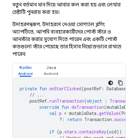
নতুন বর্তমান মান দিয়ে আবার কল করা হয় এবং লেখার
চেষ্টাটি পুনরায় করা হয়।
উদাহরণস্বরূপ, উদাহরণে দেওয়া সোশ্যাল ব্লগিং
অ্যাপটিতে, আপনি ব্যবহারকারীদের পোস্ট স্টার ও
আনস্টার করার সুযোগ দিতে পারেন এবং একটি পোস্ট
কতগুলো স্টার পেয়েছে তার হিসাব নিম্নোক্তভাবে রাখতে
পারেন:
Kotlin
Java
private
fun
onStarClicked
(
postRef
:
DatabaseRefe
// ...
postRef
.
runTransaction
(
object
:
Transaction
override
fun
doTransaction
(
mutableData
:
val
p
=
mutableData
.
getValue
(
Post
::
?:
return
Transaction
.
success
(
m
if
(
p
.
stars
.
containsKey
(
uid
))
{
// Unstar the post and remove s