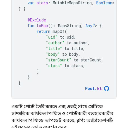
var
stars
:
MutableMap<String
,
Boolean
>
=
Ha
)
{
@Exclude
fun
toMap
():
Map<String
,
Any?
>
{
return
mapOf
(
"uid"
to
uid
,
"author"
to
author
,
"title"
to
title
,
"body"
to
body
,
"starCount"
to
starCount
,
"stars"
to
stars
,
)
}
}
Post
.
kt
একটি পোস্ট তৈরি করতে এবং একই সাথে সেটিকে
সাম্প্রতিক কার্যকলাপ ফিড ও পোস্টকারী ব্যবহারকারীর
কার্যকলাপ ফিডে আপডেট করতে, ব্লগিং অ্যাপ্লিকেশনটি
এই ধরনের কোড ব্যবহার করে: