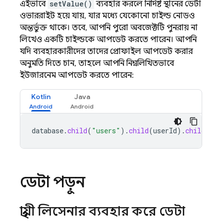
এইভাবে
setValue()
ব্যবহার করলে নির্দিষ্ট স্থানের ডেটা
ওভাররাইট হয়ে যায়, যার মধ্যে যেকোনো চাইল্ড নোডও
অন্তর্ভুক্ত থাকে। তবে, আপনি পুরো অবজেক্টটি পুনরায় না
লিখেও একটি চাইল্ডকে আপডেট করতে পারেন। আপনি
যদি ব্যবহারকারীদের তাদের প্রোফাইল আপডেট করার
অনুমতি দিতে চান, তাহলে আপনি নিম্নলিখিতভাবে
ইউজারনেম আপডেট করতে পারেন:
Kotlin
Java
database
.
child
(
"users"
).
child
(
userId
).
child
(
"us
ডেটা পড়ুন
স্থায়ী লিসেনার ব্যবহার করে ডেটা