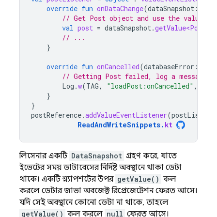
override
fun
onDataChange
(
dataSnapshot
:
Dat
// Get Post object and use the values t
val
post
=
dataSnapshot
.
getValue<Post>
(
// ...
}
override
fun
onCancelled
(
databaseError
:
Dat
// Getting Post failed, log a message
Log
.
w
(
TAG
,
"loadPost:onCancelled"
,
data
}
}
postReference
.
addValueEventListener
(
postListene
ReadAndWriteSnippets
.
kt
লিসেনার একটি
DataSnapshot
গ্রহণ করে, যাতে
ইভেন্টের সময় ডাটাবেসের নির্দিষ্ট অবস্থানে থাকা ডেটা
থাকে। একটি স্ন্যাপশটের উপর
getValue()
কল
করলে ডেটার জাভা অবজেক্ট রিপ্রেজেন্টেশন ফেরত আসে।
যদি সেই অবস্থানে কোনো ডেটা না থাকে, তাহলে
getValue()
কল করলে
null
ফেরত আসে।