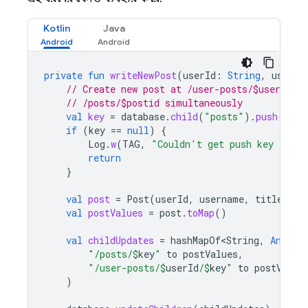
Kotlin
Java
private
fun
writeNewPost
(
userId
:
String
,
userna
// Create new post at /user-posts/$userid/$p
// /posts/$postid simultaneously
val
key
=
database
.
child
(
"posts"
).
push
().
ke
if
(
key
==
null
)
{
Log
.
w
(
TAG
,
"Couldn't get push key for p
return
}
val
post
=
Post
(
userId
,
username
,
title
,
bo
val
postValues
=
post
.
toMap
()
val
childUpdates
=
hashMapOf<String
,
Any
>
(
"/posts/
$
key
"
to
postValues
,
"/user-posts/
$
userId
/
$
key
"
to
postValue
)