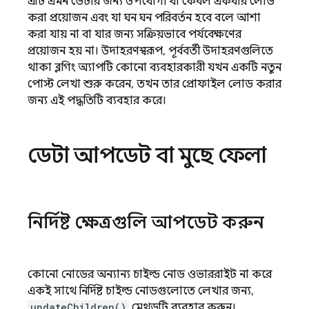
এটি এমন ডেটার জন্য উপযোগী যা কেবল একবার লোড
করা প্রয়োজন এবং যা ঘন ঘন পরিবর্তন হবে বলে আশা
করা যায় না বা যার জন্য সক্রিয়ভাবে পর্যবেক্ষণের
প্রয়োজন হয় না। উদাহরণস্বরূপ, পূর্ববর্তী উদাহরণগুলিতে
থাকা ব্লগিং অ্যাপটি কোনো ব্যবহারকারী যখন একটি নতুন
পোস্ট লেখা শুরু করেন, তখন তার প্রোফাইল লোড করার
জন্য এই পদ্ধতিটি ব্যবহার করে।
ডেটা আপডেট বা মুছে ফেলা
নির্দিষ্ট ক্ষেত্রগুলি আপডেট করুন
কোনো নোডের অন্যান্য চাইল্ড নোড ওভাররাইট না করে
একই সাথে নির্দিষ্ট চাইল্ড নোডগুলোতে লেখার জন্য,
updateChildren()
মেথডটি ব্যবহার করুন।