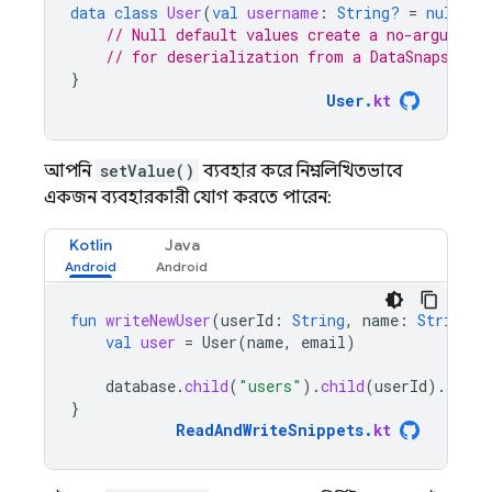
data
class
User
(
val
username
:
String?
=
null
,
v
// Null default values create a no-argument
// for deserialization from a DataSnapshot.
}
User
.
kt
আপনি
setValue()
ব্যবহার করে নিম্নলিখিতভাবে
একজন ব্যবহারকারী যোগ করতে পারেন:
Kotlin
Java
fun
writeNewUser
(
userId
:
String
,
name
:
String
,
val
user
=
User
(
name
,
email
)
database
.
child
(
"users"
).
child
(
userId
).
setVa
}
ReadAndWriteSnippets
.
kt