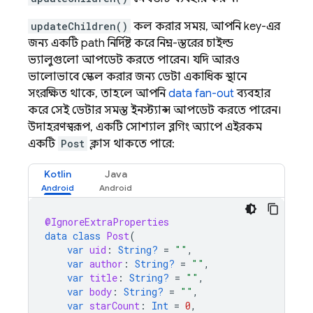
updateChildren()
কল করার সময়, আপনি key-এর
জন্য একটি path নির্দিষ্ট করে নিম্ন-স্তরের চাইল্ড
ভ্যালুগুলো আপডেট করতে পারেন। যদি আরও
ভালোভাবে স্কেল করার জন্য ডেটা একাধিক স্থানে
সংরক্ষিত থাকে, তাহলে আপনি
data fan-out
ব্যবহার
করে সেই ডেটার সমস্ত ইনস্ট্যান্স আপডেট করতে পারেন।
উদাহরণস্বরূপ, একটি সোশ্যাল ব্লগিং অ্যাপে এইরকম
একটি
Post
ক্লাস থাকতে পারে:
Kotlin
Java
@IgnoreExtraProperties
data
class
Post
(
var
uid
:
String?
=
""
,
var
author
:
String?
=
""
,
var
title
:
String?
=
""
,
var
body
:
String?
=
""
,
var
starCount
:
Int
=
0
,