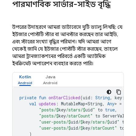
পারমাণবিক সার্ভার-সাইড বৃদ্ধি
উপরের উদাহরণে আমরা ডাটাবেসে দুটি ভ্যালু লিখছি: যে
ইউজার পোস্টটি স্টার বা আনস্টার করছেন তার আইডি,
এবং স্টারের সংখ্যা বৃদ্ধির পরিমাণ। যদি আমরা আগে
থেকেই জানি যে ইউজার পোস্টটি স্টার করছেন, তাহলে
আমরা ট্রানজ্যাকশনের পরিবর্তে একটি অ্যাটমিক
ইনক্রিমেন্ট অপারেশন ব্যবহার করতে পারি।
Kotlin
Java
private
fun
onStarClicked
(
uid
:
String
,
key
:
Str
val
updates
:
MutableMap<String
,
Any
>
=
hash
"posts/
$
key
/stars/
$
uid
"
to
true
,
"posts/
$
key
/starCount"
to
ServerValue
.
i
"user-posts/
$
uid
/
$
key
/stars/
$
uid
"
to
tr
"user-posts/
$
uid
/
$
key
/starCount"
to
Ser
)