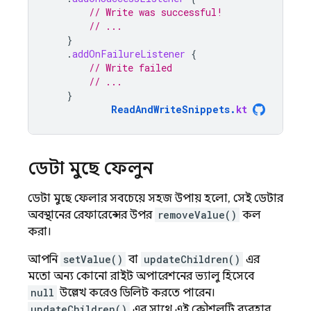
// Write was successful!
// ...
}
.
addOnFailureListener
{
// Write failed
// ...
}
ReadAndWriteSnippets
.
kt
ডেটা মুছে ফেলুন
ডেটা মুছে ফেলার সবচেয়ে সহজ উপায় হলো, সেই ডেটার
অবস্থানের রেফারেন্সের উপর
removeValue()
কল
করা।
আপনি
setValue()
বা
updateChildren()
এর
মতো অন্য কোনো রাইট অপারেশনের ভ্যালু হিসেবে
null
উল্লেখ করেও ডিলিট করতে পারেন।
updateChildren()
এর সাথে এই কৌশলটি ব্যবহার