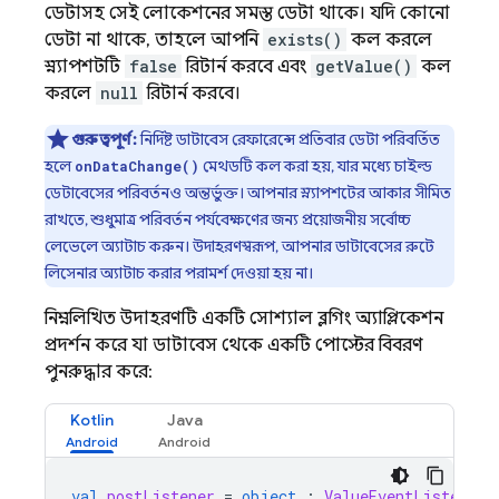
ডেটাসহ সেই লোকেশনের সমস্ত ডেটা থাকে। যদি কোনো
ডেটা না থাকে, তাহলে আপনি
exists()
কল করলে
স্ন্যাপশটটি
false
রিটার্ন করবে এবং
getValue()
কল
করলে
null
রিটার্ন করবে।
গুরুত্বপূর্ণ:
নির্দিষ্ট ডাটাবেস রেফারেন্সে প্রতিবার ডেটা পরিবর্তিত
হলে
মেথডটি কল করা হয়, যার মধ্যে চাইল্ড
onDataChange()
ডেটাবেসের পরিবর্তনও অন্তর্ভুক্ত। আপনার স্ন্যাপশটের আকার সীমিত
রাখতে, শুধুমাত্র পরিবর্তন পর্যবেক্ষণের জন্য প্রয়োজনীয় সর্বোচ্চ
লেভেলে অ্যাটাচ করুন। উদাহরণস্বরূপ, আপনার ডাটাবেসের রুটে
লিসেনার অ্যাটাচ করার পরামর্শ দেওয়া হয় না।
নিম্নলিখিত উদাহরণটি একটি সোশ্যাল ব্লগিং অ্যাপ্লিকেশন
প্রদর্শন করে যা ডাটাবেস থেকে একটি পোস্টের বিবরণ
পুনরুদ্ধার করে:
Kotlin
Java
val
postListener
=
object
:
ValueEventListener