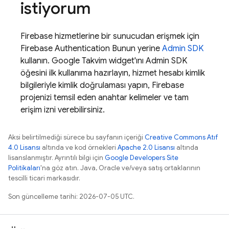
istiyorum
Firebase hizmetlerine bir sunucudan erişmek için
Firebase Authentication
Bunun yerine
Admin SDK
kullanın. Google Takvim widget'ını
Admin SDK
öğesini ilk kullanıma hazırlayın, hizmet hesabı kimlik
bilgileriyle kimlik doğrulaması yapın, Firebase
projenizi temsil eden anahtar kelimeler ve tam
erişim izni verebilirsiniz.
Aksi belirtilmediği sürece bu sayfanın içeriği
Creative Commons Atıf
4.0 Lisansı
altında ve kod örnekleri
Apache 2.0 Lisansı
altında
lisanslanmıştır. Ayrıntılı bilgi için
Google Developers Site
Politikaları
'na göz atın. Java, Oracle ve/veya satış ortaklarının
tescilli ticari markasıdır.
Son güncelleme tarihi: 2026-07-05 UTC.