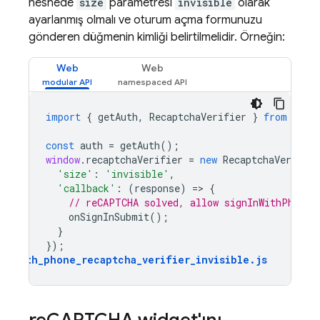
nesnede
size
parametresi
invisible
olarak
ayarlanmış olmalı ve oturum açma formunuzu
gönderen düğmenin kimliği belirtilmelidir. Örneğin:
Web
Web
import
{
getAuth
,
RecaptchaVerifier
}
from
"fir
const
auth
=
getAuth
();
window
.
recaptchaVerifier
=
new
RecaptchaVerifier
'size'
:
'invisible'
,
'callback'
:
(
response
)
=
>
{
// reCAPTCHA solved, allow signInWithPhoneN
onSignInSubmit
();
}
});
auth_phone_recaptcha_verifier_invisible
.
js