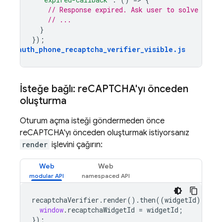
// Response expired. Ask user to solve reCA
// ...
}
});
auth_phone_recaptcha_verifier_visible
.
js
İsteğe bağlı: re
CAPTCHA'yı önceden
oluşturma
Oturum açma isteği göndermeden önce
reCAPTCHA'yı önceden oluşturmak istiyorsanız
render
işlevini çağırın:
Web
Web
recaptchaVerifier
.
render
().
then
((
widgetId
)
=
>
{
window
.
recaptchaWidgetId
=
widgetId
;
});