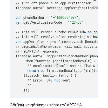
//
Turn
off
phone
auth
app
verification
.
firebase
.
auth
()
.
settings
.
appVerificationDisable
var
phoneNumber
=
"+16505554567"
;
var
testVerificationCode
=
"123456"
;
//
This
will
render
a
fake
reCAPTCHA
as
appVeri
//
This
will
resolve
after
rendering
without
ap
var
appVerifier
=
new
firebase
.
auth
.
RecaptchaVe
//
signInWithPhoneNumber
will
call
appVerifier
.
//
reCAPTCHA
response
.
firebase
.
auth
()
.
signInWithPhoneNumber
(
phoneNumb
.
then
(
function
(
confirmationResult
)
{
//
confirmationResult
can
resolve
with
th
return
confirmationResult
.
confirm
(
testVer
})
.
catch
(
function
(
error
)
{
//
Error
;
SMS
not
sent
//
...
});
Görünür ve görünmez sahte reCAPTCHA