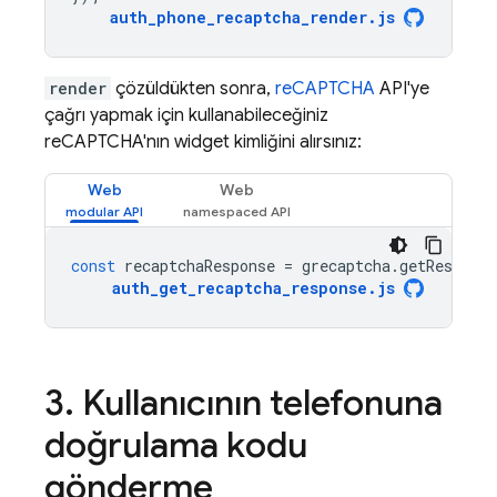
auth_phone_recaptcha_render
.
js
render
çözüldükten sonra,
reCAPTCHA
API'ye
çağrı yapmak için kullanabileceğiniz
reCAPTCHA'nın widget kimliğini alırsınız:
Web
Web
const
recaptchaResponse
=
grecaptcha
.
getResponse
auth_get_recaptcha_response
.
js
Kullanıcının telefonuna
doğrulama kodu
gönderme