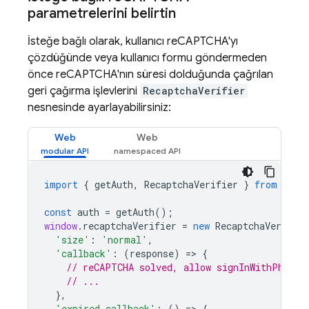
parametrelerini belirtin
İsteğe bağlı olarak, kullanıcı reCAPTCHA'yı
çözdüğünde veya kullanıcı formu göndermeden
önce reCAPTCHA'nın süresi dolduğunda çağrılan
geri çağırma işlevlerini
RecaptchaVerifier
nesnesinde ayarlayabilirsiniz:
Web
Web
import
{
getAuth
,
RecaptchaVerifier
}
from
"fir
const
auth
=
getAuth
();
window
.
recaptchaVerifier
=
new
RecaptchaVerifier
'size'
:
'normal'
,
'callback'
:
(
response
)
=
>
{
// reCAPTCHA solved, allow signInWithPhoneN
// ...
},
'expired-callback'
:
()
=
>
{