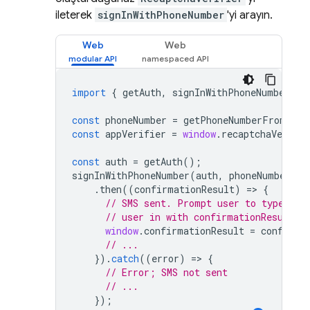
ileterek
signInWithPhoneNumber
'yi arayın.
Web
Web
import
{
getAuth
,
signInWithPhoneNumber
}
const
phoneNumber
=
getPhoneNumberFromUser
const
appVerifier
=
window
.
recaptchaVerifie
const
auth
=
getAuth
();
signInWithPhoneNumber
(
auth
,
phoneNumber
,
a
.
then
((
confirmationResult
)
=
>
{
// SMS sent. Prompt user to type the
// user in with confirmationResult.c
window
.
confirmationResult
=
confirma
// ...
}).
catch
((
error
)
=
>
{
// Error; SMS not sent
// ...
});