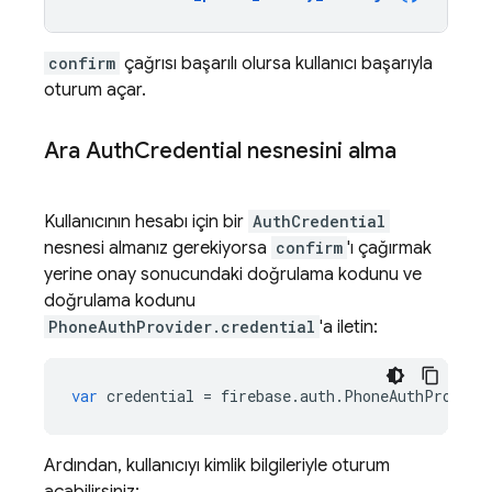
confirm
çağrısı başarılı olursa kullanıcı başarıyla
oturum açar.
Ara Auth
Credential nesnesini alma
Kullanıcının hesabı için bir
AuthCredential
nesnesi almanız gerekiyorsa
confirm
'ı çağırmak
yerine onay sonucundaki doğrulama kodunu ve
doğrulama kodunu
PhoneAuthProvider.credential
'a iletin:
var
credential
=
firebase
.
auth
.
PhoneAuthProvide
Ardından, kullanıcıyı kimlik bilgileriyle oturum