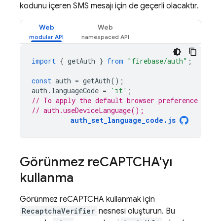
kodunu içeren SMS mesajı için de geçerli olacaktır.
Web
Web
import
{
getAuth
}
from
"firebase/auth"
;
const
auth
=
getAuth
();
auth
.
languageCode
=
'it'
;
// To apply the default browser preference inst
// auth.useDeviceLanguage();
auth_set_language_code.js
Görünmez re
CAPTCHA'yı
kullanma
Görünmez reCAPTCHA kullanmak için
RecaptchaVerifier
nesnesi oluşturun. Bu