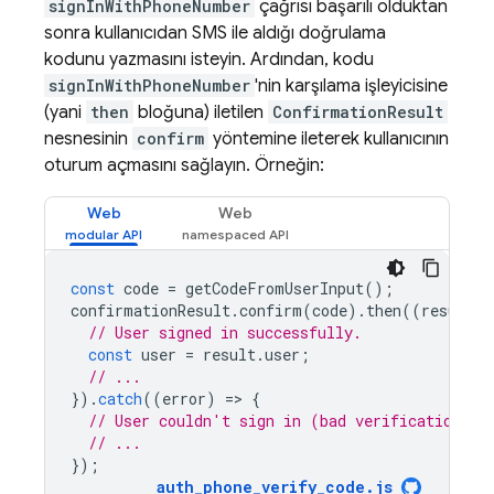
signInWithPhoneNumber
çağrısı başarılı olduktan
sonra kullanıcıdan SMS ile aldığı doğrulama
kodunu yazmasını isteyin. Ardından, kodu
signInWithPhoneNumber
'nin karşılama işleyicisine
(yani
then
bloğuna) iletilen
ConfirmationResult
nesnesinin
confirm
yöntemine ileterek kullanıcının
oturum açmasını sağlayın. Örneğin:
Web
Web
const
code
=
getCodeFromUserInput
();
confirmationResult
.
confirm
(
code
).
then
((
result
)
// User signed in successfully.
const
user
=
result
.
user
;
// ...
}).
catch
((
error
)
=
>
{
// User couldn't sign in (bad verification co
// ...
});
auth_phone_verify_code
.
js