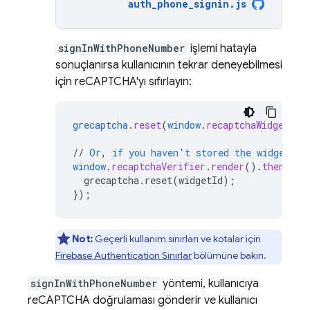
auth_phone_signin
.
js
signInWithPhoneNumber
işlemi hatayla
sonuçlanırsa kullanıcının tekrar deneyebilmesi
için reCAPTCHA'yı sıfırlayın:
grecaptcha
.
reset
(
window
.
recaptchaWidgetId
)
//
Or
,
if
you
haven
'
t
stored
the
widget
ID
window
.
recaptchaVerifier
.
render
()
.
then
(
fun
grecaptcha.reset(widgetId)
;
}
);
Not:
Geçerli kullanım sınırları ve kotalar için
Firebase Authentication
Sınırlar
bölümüne bakın.
signInWithPhoneNumber
yöntemi, kullanıcıya
reCAPTCHA doğrulaması gönderir ve kullanıcı