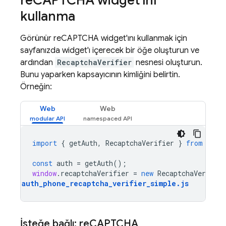
re
CAPTCHA widget'ını
kullanma
Görünür reCAPTCHA widget'ını kullanmak için
sayfanızda widget'ı içerecek bir öğe oluşturun ve
ardından
RecaptchaVerifier
nesnesi oluşturun.
Bunu yaparken kapsayıcının kimliğini belirtin.
Örneğin:
Web
Web
import
{
getAuth
,
RecaptchaVerifier
}
from
"fir
const
auth
=
getAuth
();
window
.
recaptchaVerifier
=
new
RecaptchaVerifier
auth_phone_recaptcha_verifier_simple
.
js
İsteğe bağlı: re
CAPTCHA