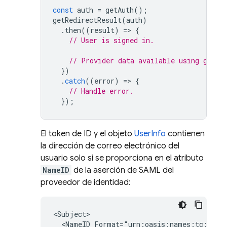
const
auth
=
getAuth
();
getRedirectResult
(
auth
)
.
then
((
result
)
=
>
{
// User is signed in.
// Provider data available using getAd
})
.
catch
((
error
)
=
>
{
// Handle error.
});
El token de ID y el objeto
UserInfo
contienen
la dirección de correo electrónico del
usuario solo si se proporciona en el atributo
NameID
de la aserción de SAML del
proveedor de identidad:
<NameID
Format="urn:oasis:names:tc:SAML: