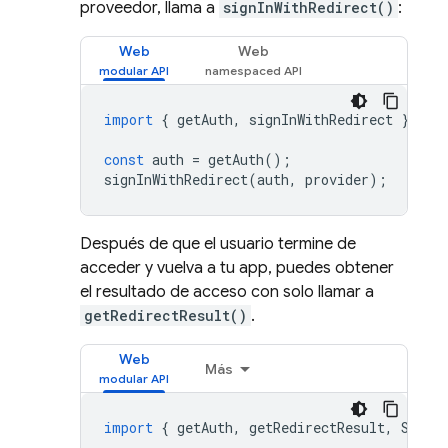
proveedor, llama a
signInWithRedirect()
:
Web
Web
import
{
getAuth
,
signInWithRedirect
}
fro
const
auth
=
getAuth
();
signInWithRedirect
(
auth
,
provider
);
Después de que el usuario termine de
acceder y vuelva a tu app, puedes obtener
el resultado de acceso con solo llamar a
getRedirectResult()
.
Web
Más
import
{
getAuth
,
getRedirectResult
,
SAMLA