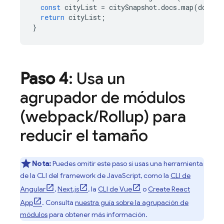
const
cityList
=
citySnapshot
.
docs
.
map
(
doc
=>
return
cityList
;
}
Paso 4
: Usa un
agrupador de módulos
(webpack
/
Rollup) para
reducir el tamaño
Nota:
Puedes omitir este paso si usas una herramienta
de la CLI del framework de JavaScript, como la
CLI de
Angular
,
Next.js
, la
CLI de Vue
o
Create React
App
. Consulta
nuestra guía sobre la agrupación de
módulos
para obtener más información.