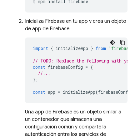
npm install firebase
Inicializa Firebase en tu app y crea un objeto
de app de Firebase:
import
{
initializeApp
}
from
'firebase/ap
// TODO: Replace the following with your a
const
firebaseConfig
=
{
//...
};
const
app
=
initializeApp
(
firebaseConfig
);
Una app de Firebase es un objeto similar a
un contenedor que almacena una
configuración común y comparte la
autenticación entre los servicios de