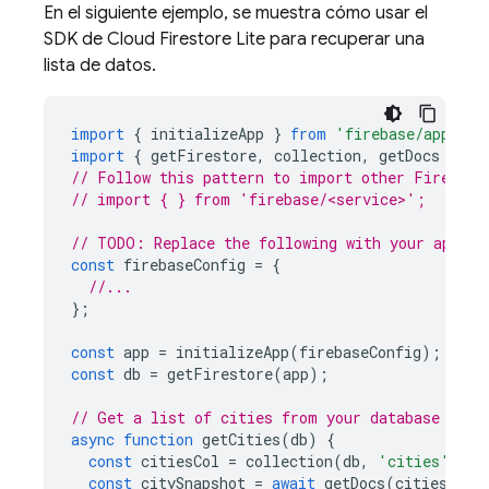
En el siguiente ejemplo, se muestra cómo usar el
SDK de
Cloud Firestore
Lite para recuperar una
lista de datos.
import
{
initializeApp
}
from
'firebase/app'
;
import
{
getFirestore
,
collection
,
getDocs
}
fr
// Follow this pattern to import other Firebase
// import { } from 'firebase/<service>';
// TODO: Replace the following with your app's 
const
firebaseConfig
=
{
//...
};
const
app
=
initializeApp
(
firebaseConfig
);
const
db
=
getFirestore
(
app
);
// Get a list of cities from your database
async
function
getCities
(
db
)
{
const
citiesCol
=
collection
(
db
,
'cities'
);
const
citySnapshot
=
await
getDocs
(
citiesCol
)