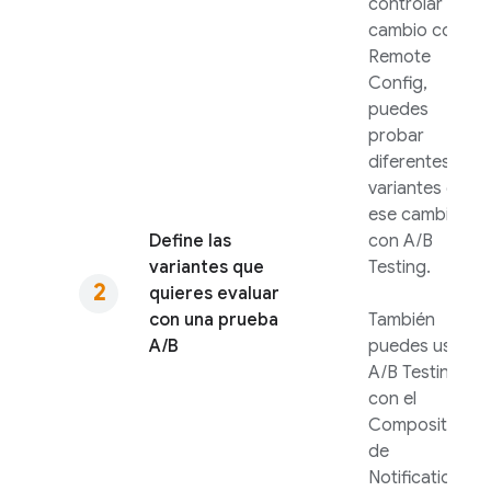
controlar ese
cambio con
Remote
Config
,
puedes
probar
diferentes
variantes en
ese cambio
Define las
con
A/B
variantes que
Testing
.
quieres evaluar
con una prueba
También
A/B
puedes usar
A/B Testing
con el
Compositor
de
Notifications