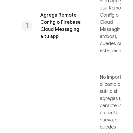
Si tu app ya
usa
Remote
Agrega
Remote
Config
o
Config
o
Firebase
Cloud
Cloud Messaging
Messaging
(o
a tu app
ambos),
puedes omitir
este paso.
No importa si
el cambio es
sutil o si
agregas una
característica
o una IU
nueva; si
puedes