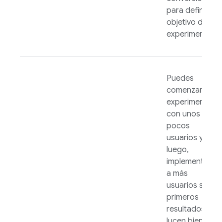
para definir el
objetivo de tu
experimento.
Puedes
comenzar tu
experimento
con unos
pocos
usuarios y,
luego,
implementarlo
a más
usuarios si los
primeros
resultados
lucen bien. A