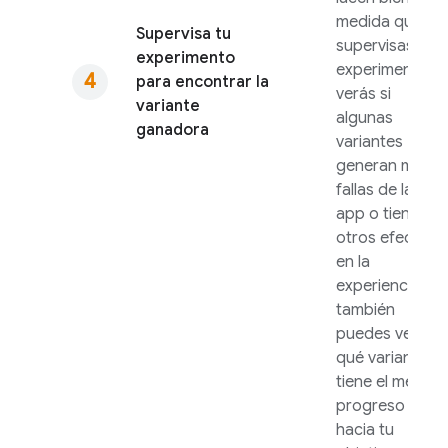
medida que
Supervisa tu
supervisas el
experimento
experimento,
para encontrar la
verás si
variante
algunas
ganadora
variantes
generan más
fallas de la
app o tienen
otros efectos
en la
experiencia, y
también
puedes ver
qué variante
tiene el mejor
progreso
hacia tu