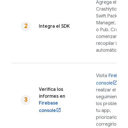
Agrega el SDK
Crashlytics
co
Swift Package
Manager, Grad
Integra el SDK
o Pub.
Crashlyt
comenzará a
recopilar infor
automáticamen
Visita
Firebase
console
par
Verifica los
realizar el
informes en
seguimiento de
Firebase
los problemas 
console
tu app,
priorizarlos y
corregirlos.