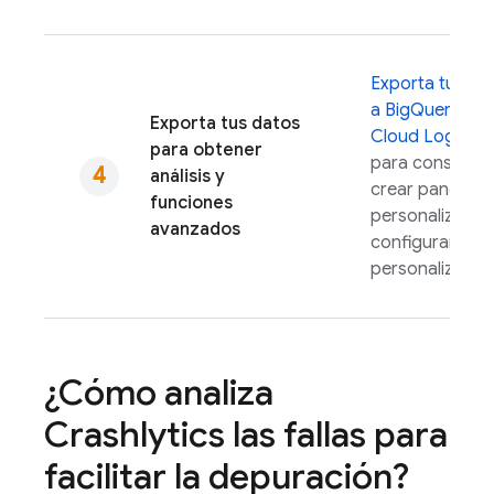
Exporta tus da
a
BigQuery
o
Exporta tus datos
Cloud Logging
para obtener
para consultarl
análisis y
crear paneles
funciones
personalizados
avanzados
configurar aler
personalizadas
¿Cómo analiza
Crashlytics
las fallas para
facilitar la depuración?