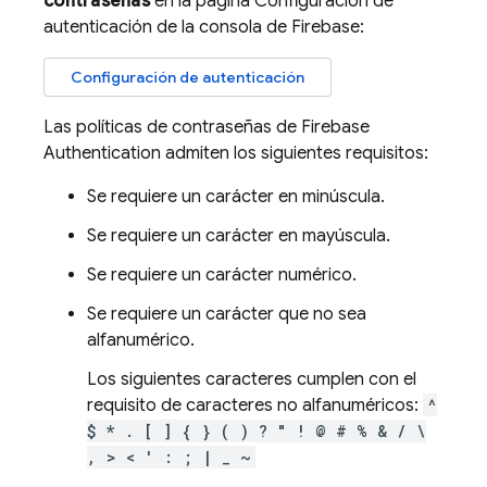
contraseñas
en la página Configuración de
autenticación de la consola de
Firebase
:
Configuración de autenticación
Las políticas de contraseñas de
Firebase
Authentication
admiten los siguientes requisitos:
Se requiere un carácter en minúscula.
Se requiere un carácter en mayúscula.
Se requiere un carácter numérico.
Se requiere un carácter que no sea
alfanumérico.
Los siguientes caracteres cumplen con el
requisito de caracteres no alfanuméricos:
^
$ * . [ ] { } ( ) ? " ! @ # % & / \
, > < ' : ; | _ ~