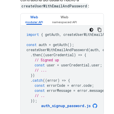
contraseña del usuario nuevo a
createUserWithEmailAndPassword
:
Web
Web
import
{
getAuth
,
createUserWithEmailAndPa
const
auth
=
getAuth
();
createUserWithEmailAndPassword
(
auth
,
email
.
then
((
userCredential
)
=
>
{
// Signed up 
const
user
=
userCredential
.
user
;
// ...
})
.
catch
((
error
)
=
>
{
const
errorCode
=
error
.
code
;
const
errorMessage
=
error
.
message
;
// ..
});
auth_signup_password
.
js