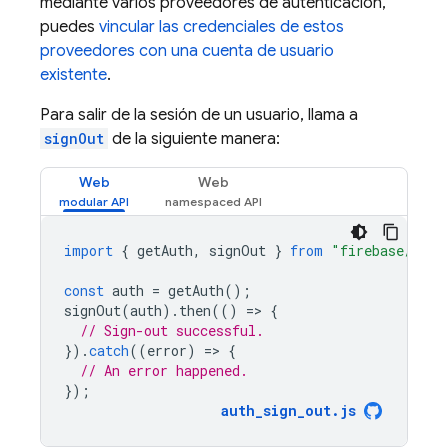
mediante varios proveedores de autenticación,
puedes
vincular las credenciales de estos
proveedores con una cuenta de usuario
existente
.
Para salir de la sesión de un usuario, llama a
signOut
de la siguiente manera:
Web
Web
import
{
getAuth
,
signOut
}
from
"firebase/auth
const
auth
=
getAuth
();
signOut
(
auth
).
then
(()
=
>
{
// Sign-out successful.
}).
catch
((
error
)
=
>
{
// An error happened.
});
auth_sign_out
.
js