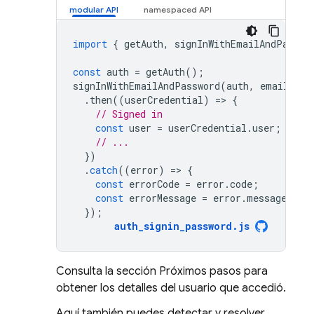
import
{
getAuth
,
signInWithEmailAndPasswo
const
auth
=
getAuth
();
signInWithEmailAndPassword
(
auth
,
email
,
pa
.
then
((
userCredential
)
=
>
{
// Signed in 
const
user
=
userCredential
.
user
;
// ...
})
.
catch
((
error
)
=
>
{
const
errorCode
=
error
.
code
;
const
errorMessage
=
error
.
message
;
});
auth_signin_password
.
js
Consulta la sección Próximos pasos para
obtener los detalles del usuario que accedió.
Aquí también puedes detectar y resolver