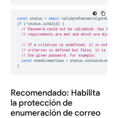
const
status
=
await
validatePassword
(
getAuth
()
if
(
!
status
.
isValid
)
{
// Password could not be validated. Use the s
// requirements are met and which are missing
// If a criterion is undefined, it is not req
// criterion is defined but false, it is requ
// the given password. For example:
const
needsLowerCase
=
status
.
containsLowerca
}
Recomendado: Habilita
la protección de
enumeración de correo