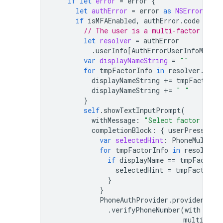
if
let
error
=
error
{
let
authError
=
error
as
NSError
if
isMFAEnabled
,
authError
.
code
==
A
// The user is a multi-factor user
let
resolver
=
authError
.
userInfo
[
AuthErrorUserInfoMulti
var
displayNameString
=
""
for
tmpFactorInfo
in
resolver
.
hint
displayNameString
+=
tmpFactorIn
displayNameString
+=
" "
}
self
.
showTextInputPrompt
(
withMessage
:
"Select factor to s
completionBlock
:
{
userPressedOK
var
selectedHint
:
PhoneMultiFa
for
tmpFactorInfo
in
resolver
.
if
displayName
==
tmpFactorI
selectedHint
=
tmpFactorIn
}
}
PhoneAuthProvider
.
provider
()
.
verifyPhoneNumber
(
with
:
sel
multiFact