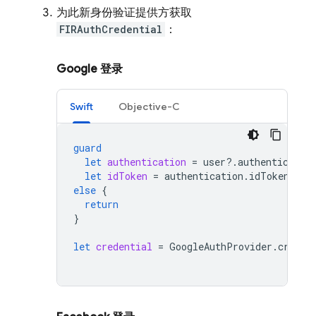
为此新身份验证提供方获取
FIRAuthCredential
：
Google 登录
Swift
Objective-C
guard
let
authentication
=
user
?.
authenticatio
let
idToken
=
authentication
.
idToken
else
{
return
}
let
credential
=
GoogleAuthProvider
.
creden