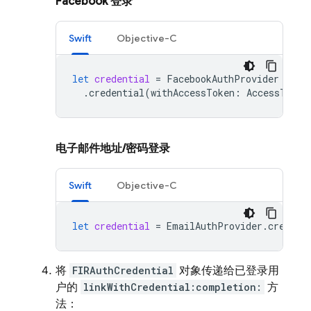
Facebook 登录
Swift
Objective-C
let
credential
=
FacebookAuthProvider
.
credential
(
withAccessToken
:
AccessToken
电子邮件地址
/
密码登录
Swift
Objective-C
let
credential
=
EmailAuthProvider
.
credent
将
FIRAuthCredential
对象传递给已登录用
户的
linkWithCredential:completion:
方
法：