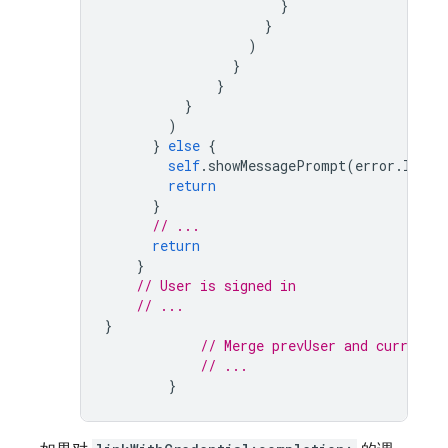
}
}
)
}
}
}
)
}
else
{
self
.
showMessagePrompt
(
error
.
local
return
}
// ...
return
}
// User is signed in
// ...
}
// Merge prevUser and currentU
// ...
}