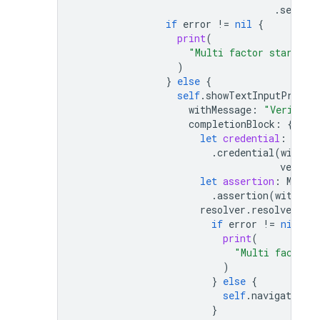
.
session
if
error
!=
nil
{
print
(
"Multi factor start si
)
}
else
{
self
.
showTextInputPrompt
withMessage
:
"Verifica
completionBlock
:
{
use
let
credential
:
Phon
.
credential
(
withVe
verific
let
assertion
:
Multi
.
assertion
(
with
:
c
resolver
.
resolveSignI
if
error
!=
nil
{
print
(
"Multi factor 
)
}
else
{
self
.
navigationCo
}