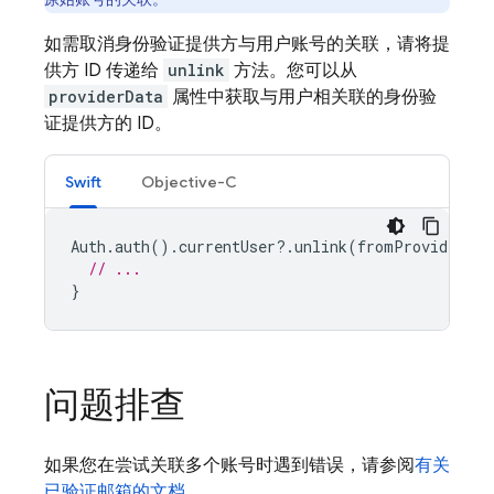
如需取消身份验证提供方与用户账号的关联，请将提
供方 ID 传递给
unlink
方法。您可以从
providerData
属性中获取与用户相关联的身份验
证提供方的 ID。
Swift
Objective-C
Auth
.
auth
().
currentUser
?.
unlink
(
fromProvider
:
p
// ...
}
问题排查
如果您在尝试关联多个账号时遇到错误，请参阅
有关
已验证邮箱的文档
。