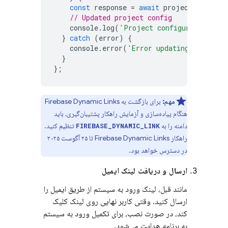
const
response
=
await
projectConfigMa
// Updated project config
console
.
log
(
'Project configuration upd
}
catch
(
error
)
{
console
.
error
(
'Error updating the proj
}
};
مهم:
برای بازگشت به
Firebase Dynamic Links
هنگام پیاده‌سازی و آزمایش راهکار پشتیبان‌گیری، باید
دامنه را به
تنظیم کنید.
FIREBASE_DYNAMIC_LINK
راهکار
Firebase Dynamic Links
تا ۲۵ آگوست ۲۰۲۵
در دسترس خواهد بود.
ارسال و دریافت لینک ایمیل
مانند قبل، لینک ورود به سیستم از طریق ایمیل را
ارسال کنید. وقتی کاربر نهایی روی لینک کلیک
کند، در صورت نصب، برای تکمیل ورود به سیستم
به برنامه هدایت می‌شود.