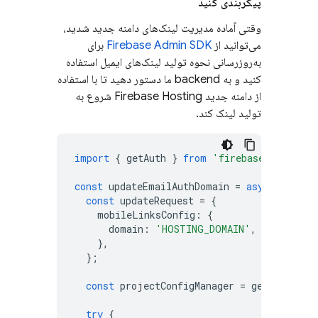
پیکربندی کنید
وقتی آماده مدیریت لینک‌های دامنه جدید شدید،
می‌توانید از
Firebase Admin SDK
برای
به‌روزرسانی نحوه تولید لینک‌های ایمیل استفاده
کنید و به backend ما دستور دهید تا با استفاده
از دامنه جدید
Firebase Hosting
شروع به
تولید لینک کند.
import
{
getAuth
}
from
'firebase-admin/au
const
updateEmailAuthDomain
=
async
()
=
>
const
updateRequest
=
{
mobileLinksConfig
:
{
domain
:
'HOSTING_DOMAIN'
,
},
};
const
projectConfigManager
=
getAuth
().
p
try
{