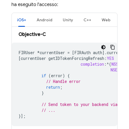
ha eseguito l'accesso:
iOS+
Android
Unity
C++
Web
Objective-C
FIRUser
*
currentUser
=
[
FIRAuth
auth
].
currentUs
[
currentUser
getIDTokenForcingRefresh
:
YES
completion
:
^
(
NSStrin
NSError
if
(
error
)
{
// Handle error
return
;
}
// Send token to your backend via HTT
// ...
}];