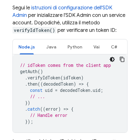
Segui le
istruzioni di configurazione dell'SDK
Admin
per inizializzare l'SDK Admin con un service
account. Dopodiché, utilizza il metodo
verifyIdToken()
per verificare un token ID:
Node.js
Java
Python
Vai
C#
// idToken comes from the client app
getAuth
()
.
verifyIdToken
(
idToken
)
.
then
((
decodedToken
)
=
>
{
const
uid
=
decodedToken
.
uid
;
// ...
})
.
catch
((
error
)
=
>
{
// Handle error
});