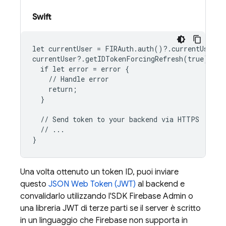
Swift
let currentUser = FIRAuth.auth()?.currentUser

currentUser?.getIDTokenForcingRefresh(true) { id
  if let error = error {

    // Handle error

    return;

  }

  // Send token to your backend via HTTPS

  // ...

Una volta ottenuto un token ID, puoi inviare
questo
JSON Web Token (JWT)
al backend e
convalidarlo utilizzando l'SDK Firebase Admin o
una libreria JWT di terze parti se il server è scritto
in un linguaggio che Firebase non supporta in