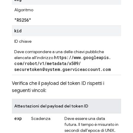
Algoritmo
"RS256"
kid
ID chiave
Deve corrispondere a una delle chiavi pubbliche
https:
/
/
www
.
googleapis
.
elencate all'indirizzo
com
/
robot
/
v1
/
metadata
/
x509
/
securetoken@system
.
gserviceaccount
.
com
Verifica che il payload del token ID rispetti i
seguenti vincoli:
Attestazioni del payload del token ID
exp
Scadenza
Deve essere una data
futura. Il tempo è misurato in
secondi dall'epoca di UNIX.