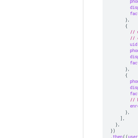
pho
dis
fac
},
{
// 
// 
uid
pho
dis
fac
},
{
pho
dis
fac
// 
enr
},
],
},
})
.then
((
user