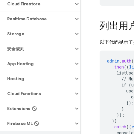
Cloud Firestore
Realtime Database
列出用
Storage
以下代码显示了
安全规则
admin
.
auth
(
App Hosting
.
then
((
li
listUse
Hosting
//
Mu
if
(
u
use
Cloud Functions
c
}
);
Extensions
}
}
);
}
)
Firebase ML
.
catch
((
e
console