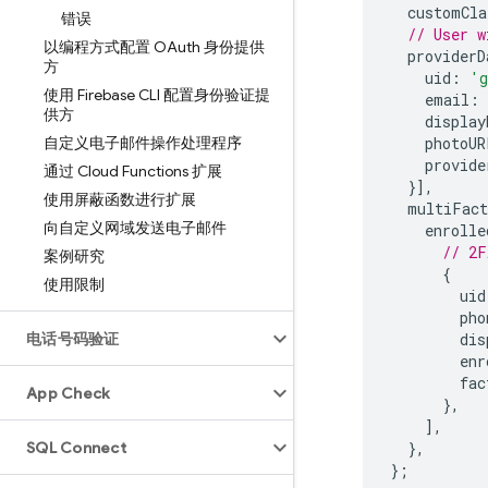
customCla
错误
// User w
以编程方式配置 OAuth 身份提供
providerD
方
uid
:
'g
使用 Firebase CLI 配置身份验证提
email
:
供方
display
自定义电子邮件操作处理程序
photoUR
provide
通过 Cloud Functions 扩展
}],
使用屏蔽函数进行扩展
multiFact
向自定义网域发送电子邮件
enrolle
// 2F
案例研究
{
使用限制
uid
pho
电话号码验证
dis
enr
fac
App Check
},
],
SQL Connect
},
};