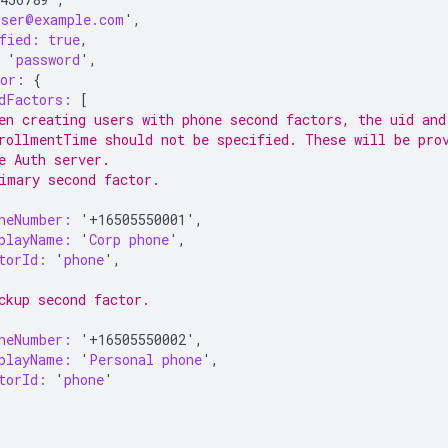
user@example.com
'
,
fied:
true
,
'
password
'
,
tor:
{
dFactors:
[
en creating users with phone second factors, the uid and
rollmentTime should not be specified. These will be pro
e Auth server.
imary second factor.
neNumber:
'+16505550001',
playName:
'
Corp
phone
'
,
torId:
'
phone
'
,
ckup second factor.
neNumber:
'+16505550002',
playName:
'
Personal
phone
'
,
torId:
'
phone
'