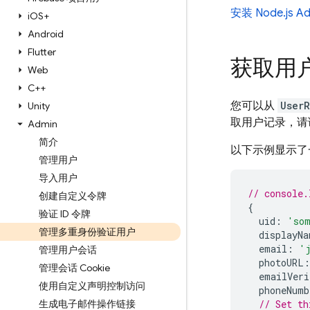
安装 Node.js
Ad
i
OS+
Android
Flutter
获取用
Web
C++
您可以从
User
Unity
取用户记录，
Admin
简介
以下示例显示了
管理用户
导入用户
// console.
创建自定义令牌
{
验证 ID 令牌
uid
:
'so
管理多重身份验证用户
displayNa
email
:
'
管理用户会话
photoURL
:
管理会话 Cookie
emailVeri
使用自定义声明控制访问
phoneNumb
生成电子邮件操作链接
// Set th