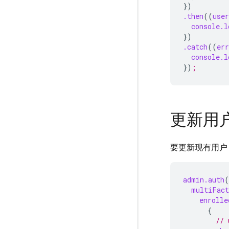
})
.then
((
user
console.l
})
.catch
((
err
console.l
})
;
更新用
要更新现有用户
admin.auth
(
multiFac
enrolle
{
// 