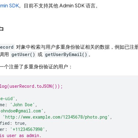
min SDK
。目前不支持其他
Admin SDK
语言。
户
Record
对象中检索与用户多重身份验证相关的数据，例如已注
请调用
getUser()
或
getUserByEmail()
。
一个注册了多重身份验证的用户：
log(userRecord.toJSON());
me-uid'
,
me
:
'John Doe'
,
johndoe@gmail.com'
,
'http://www.example.com/12345678/photo.png'
,
fied
:
true
,
er
:
'+11234567890'
,
is user as admin.