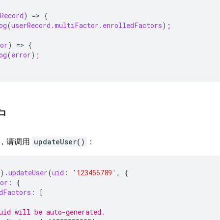
Record
)
=
>
{
og
(
userRecord.multiFactor.enrolledFactors
)
;
or
)
=
>
{
og
(
error
)
;
户
，请调用
updateUser()
：
).
updateUser
(
uid
:
'
123456789
'
,
{
tor:
{
dFactors:
[
uid will be auto-generated.