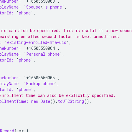
neNumber:
'+16505550003',
playName:
'
Spouse
\'
s
phone
'
,
torId:
'
phone
'
,
uid can also be specified. This is useful if a new secon
existing enrolled second factor is kept unmodified.
:
'
existing-enrolled-mfa-uid
'
,
neNumber:
'+16505550004',
playName:
'
Personal
phone
'
,
torId:
'
phone
'
,
neNumber:
'+16505550005',
playName:
'
Backup
phone
'
,
torId:
'
phone
'
,
Enrollment time can also be explicitly specified.
ollmentTime:
new
Date
().
toUTCString
(),
Record
)
=
>
{