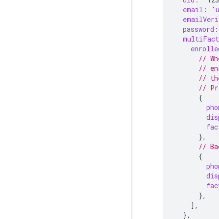
email:
'
emailVeri
password:
multiFac
enrolle
// Wh
// en
// th
// Pr
{
pho
dis
fac
},
// Ba
{
pho
dis
fac
},
],
},