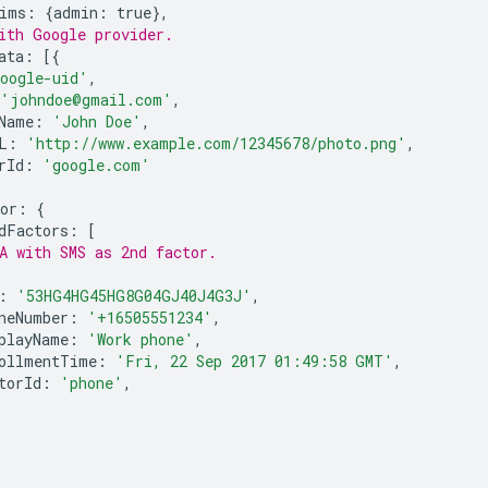
ims
:
{
admin
:
true
},
ith Google provider.
ata
:
[{
oogle-uid'
,
'johndoe@gmail.com'
,
Name
:
'John Doe'
,
L
:
'http://www.example.com/12345678/photo.png'
,
rId
:
'google.com'
or
:
{
dFactors
:
[
A with SMS as 2nd factor.
:
'53HG4HG45HG8G04GJ40J4G3J'
,
neNumber
:
'+16505551234'
,
playName
:
'Work phone'
,
ollmentTime
:
'Fri, 22 Sep 2017 01:49:58 GMT'
,
torId
:
'phone'
,