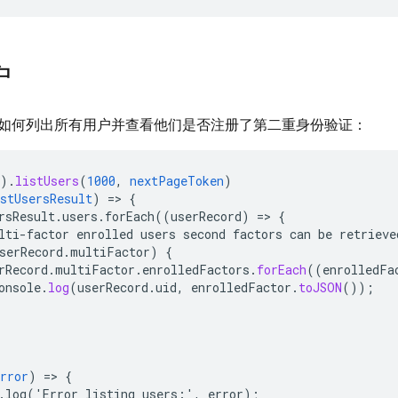
户
如何列出所有用户并查看他们是否注册了第二重身份验证：
)
.
listUsers
(
1000
,
nextPageToken
)
stUsersResult
)
=
>
{
rsResult.users.forEach((userRecord)
=
>
{
lti-factor
enrolled
users
second
factors
can
be
retrieve
serRecord
.
multiFactor
)
{
rRecord
.
multiFactor
.
enrolledFactors
.
forEach
(
(
enrolledFa
onsole
.
log
(
userRecord
.
uid
,
enrolledFactor
.
toJSON
());
rror
)
=
>
{
.log('Error
listing
users
:
'
,
error
);