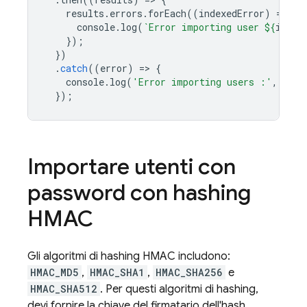
results
.
errors
.
forEach
((
indexedError
)
=
>
{
console
.
log
(
`Error importing user 
${
index
});
})
.
catch
((
error
)
=
>
{
console
.
log
(
'Error importing users :'
,
erro
});
Importare utenti con
password con hashing
HMAC
Gli algoritmi di hashing HMAC includono:
HMAC_MD5
,
HMAC_SHA1
,
HMAC_SHA256
e
HMAC_SHA512
. Per questi algoritmi di hashing,
devi fornire la chiave del firmatario dell'hash.