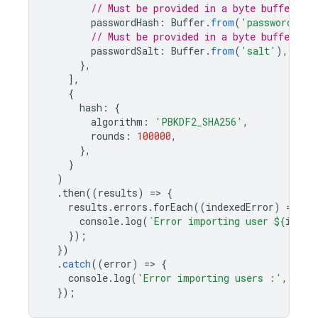
// Must be provided in a byte buffer.
passwordHash
:
Buffer
.
from
(
'password-has
// Must be provided in a byte buffer.
passwordSalt
:
Buffer
.
from
(
'salt'
),
},
],
{
hash
:
{
algorithm
:
'PBKDF2_SHA256'
,
rounds
:
100000
,
},
}
)
.
then
((
results
)
=
>
{
results
.
errors
.
forEach
((
indexedError
)
=
>
{
console
.
log
(
`Error importing user 
${
index
});
})
.
catch
((
error
)
=
>
{
console
.
log
(
'Error importing users :'
,
erro
});