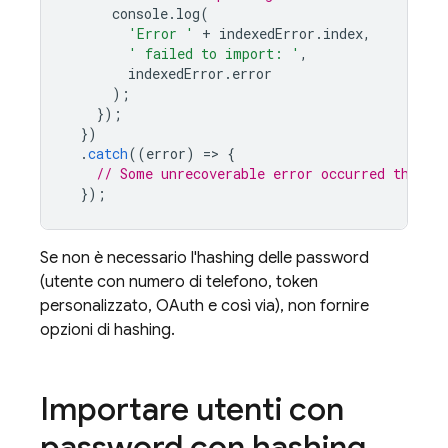
console
.
log
(
'Error '
+
indexedError
.
index
,
' failed to import: '
,
indexedError
.
error
);
});
})
.
catch
((
error
)
=
>
{
// Some unrecoverable error occurred that p
});
Se non è necessario l'hashing delle password
(utente con numero di telefono, token
personalizzato, OAuth e così via), non fornire
opzioni di hashing.
Importare utenti con
password con hashing