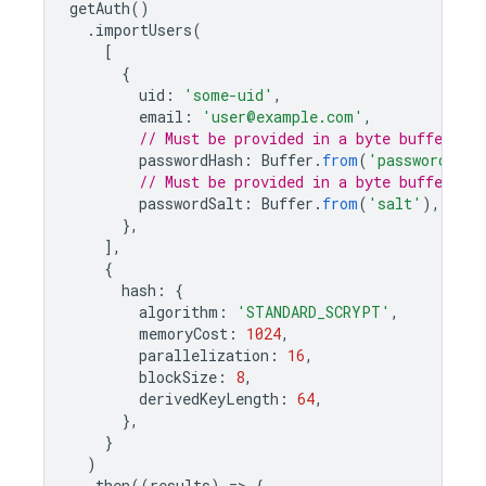
getAuth
()
.
importUsers
(
[
{
uid
:
'some-uid'
,
email
:
'user@example.com'
,
// Must be provided in a byte buffer.
passwordHash
:
Buffer
.
from
(
'password-has
// Must be provided in a byte buffer.
passwordSalt
:
Buffer
.
from
(
'salt'
),
},
],
{
hash
:
{
algorithm
:
'STANDARD_SCRYPT'
,
memoryCost
:
1024
,
parallelization
:
16
,
blockSize
:
8
,
derivedKeyLength
:
64
,
},
}
)
.
then
((
results
)
=
>
{