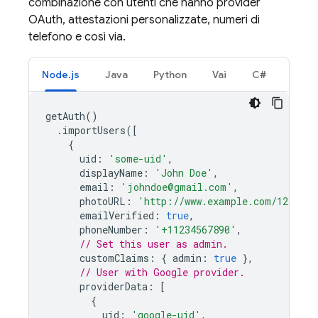
combinazione con utenti che hanno provider
OAuth, attestazioni personalizzate, numeri di
telefono e così via.
Node.js
Java
Python
Vai
C#
getAuth
()
.
importUsers
([
{
uid
:
'some-uid'
,
displayName
:
'John Doe'
,
email
:
'johndoe@gmail.com'
,
photoURL
:
'http://www.example.com/1234567
emailVerified
:
true
,
phoneNumber
:
'+11234567890'
,
// Set this user as admin.
customClaims
:
{
admin
:
true
},
// User with Google provider.
providerData
:
[
{
uid
:
'google-uid'
,