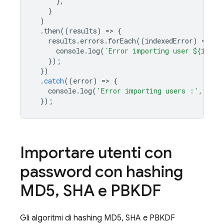
},
}
)
.
then
((
results
)
=
>
{
results
.
errors
.
forEach
((
indexedError
)
=
>
{
console
.
log
(
`Error importing user 
${
index
});
})
.
catch
((
error
)
=
>
{
console
.
log
(
'Error importing users :'
,
erro
});
Importare utenti con
password con hashing
MD5
,
SHA e PBKDF
Gli algoritmi di hashing MD5, SHA e PBKDF