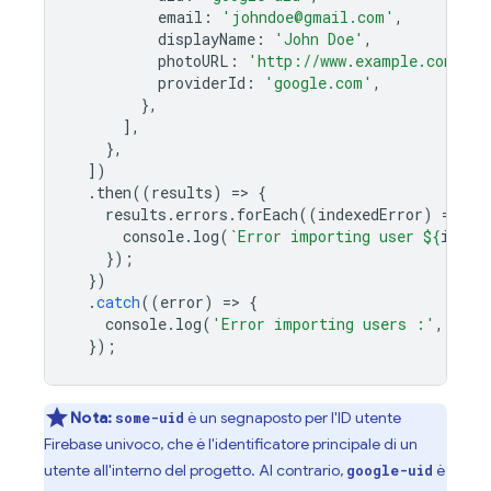
email
:
'johndoe@gmail.com'
,
displayName
:
'John Doe'
,
photoURL
:
'http://www.example.com/123
providerId
:
'google.com'
,
},
],
},
])
.
then
((
results
)
=
>
{
results
.
errors
.
forEach
((
indexedError
)
=
>
{
console
.
log
(
`Error importing user 
${
index
});
})
.
catch
((
error
)
=
>
{
console
.
log
(
'Error importing users :'
,
erro
});
Nota:
è un segnaposto per l'ID utente
some-uid
Firebase univoco, che è l'identificatore principale di un
utente all'interno del progetto. Al contrario,
è
google-uid