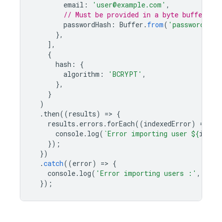
email
:
'user@example.com'
,
// Must be provided in a byte buffer.
passwordHash
:
Buffer
.
from
(
'password-has
},
],
{
hash
:
{
algorithm
:
'BCRYPT'
,
},
}
)
.
then
((
results
)
=
>
{
results
.
errors
.
forEach
((
indexedError
)
=
>
{
console
.
log
(
`Error importing user 
${
index
});
})
.
catch
((
error
)
=
>
{
console
.
log
(
'Error importing users :'
,
erro
});