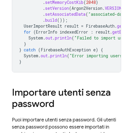
.
setMemoryCostKib
(
2048
)
.
setVersion
(
Argon2Version
.
VERSION_10
)
.
setAssociatedData
(
"associated-data"
.
.
build
());
UserImportResult
result
=
FirebaseAuth
.
getIns
for
(
ErrorInfo
indexedError
:
result
.
getError
System
.
out
.
println
(
"Failed to import user: 
}
}
catch
(
FirebaseAuthException
e
)
{
System
.
out
.
println
(
"Error importing users: "
}
Importare utenti senza
password
Puoi importare utenti senza password. Gli utenti
senza password possono essere importati in