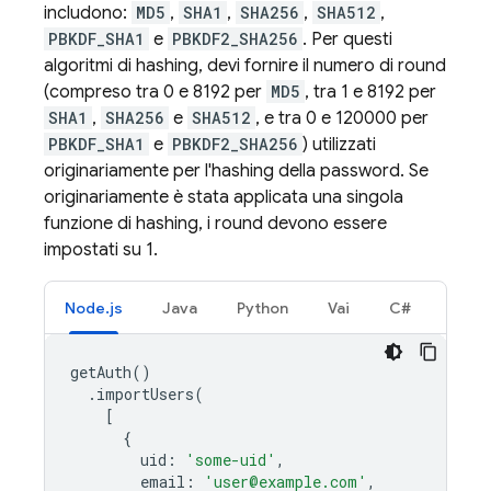
includono:
MD5
,
SHA1
,
SHA256
,
SHA512
,
PBKDF_SHA1
e
PBKDF2_SHA256
. Per questi
algoritmi di hashing, devi fornire il numero di round
(compreso tra 0 e 8192 per
MD5
, tra 1 e 8192 per
SHA1
,
SHA256
e
SHA512
, e tra 0 e 120000 per
PBKDF_SHA1
e
PBKDF2_SHA256
) utilizzati
originariamente per l'hashing della password. Se
originariamente è stata applicata una singola
funzione di hashing, i round devono essere
impostati su 1.
Node.js
Java
Python
Vai
C#
getAuth
()
.
importUsers
(
[
{
uid
:
'some-uid'
,
email
:
'user@example.com'
,