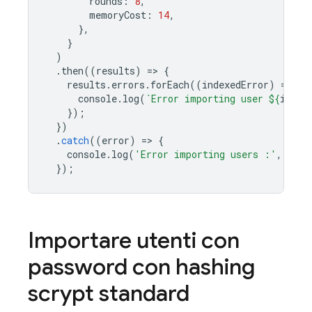
rounds
:
8
,
memoryCost
:
14
,
},
}
)
.
then
((
results
)
=
>
{
results
.
errors
.
forEach
((
indexedError
)
=
>
{
console
.
log
(
`Error importing user 
${
index
});
})
.
catch
((
error
)
=
>
{
console
.
log
(
'Error importing users :'
,
erro
});
Importare utenti con
password con hashing
scrypt standard