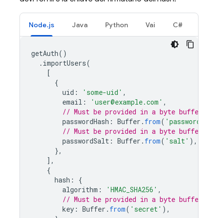
Node.js
Java
Python
Vai
C#
getAuth
()
.
importUsers
(
[
{
uid
:
'some-uid'
,
email
:
'user@example.com'
,
// Must be provided in a byte buffer.
passwordHash
:
Buffer
.
from
(
'password-has
// Must be provided in a byte buffer.
passwordSalt
:
Buffer
.
from
(
'salt'
),
},
],
{
hash
:
{
algorithm
:
'HMAC_SHA256'
,
// Must be provided in a byte buffer.
key
:
Buffer
.
from
(
'secret'
),