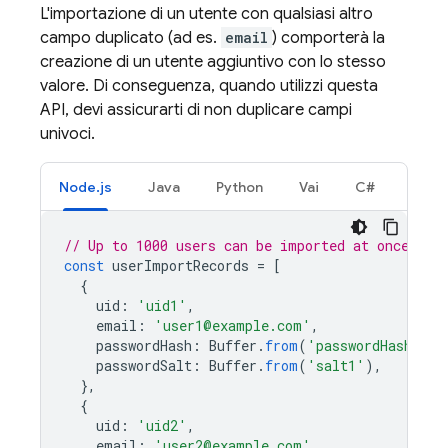
L'importazione di un utente con qualsiasi altro
campo duplicato (ad es.
email
) comporterà la
creazione di un utente aggiuntivo con lo stesso
valore. Di conseguenza, quando utilizzi questa
API, devi assicurarti di non duplicare campi
univoci.
Node.js
Java
Python
Vai
C#
// Up to 1000 users can be imported at once.
const
userImportRecords
=
[
{
uid
:
'uid1'
,
email
:
'user1@example.com'
,
passwordHash
:
Buffer
.
from
(
'passwordHash1'
),
passwordSalt
:
Buffer
.
from
(
'salt1'
),
},
{
uid
:
'uid2'
,
email
:
'user2@example.com'
,