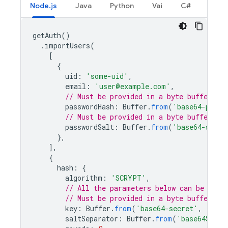
Node.js
Java
Python
Vai
C#
getAuth
()
.
importUsers
(
[
{
uid
:
'some-uid'
,
email
:
'user@example.com'
,
// Must be provided in a byte buffer.
passwordHash
:
Buffer
.
from
(
'base64-passw
// Must be provided in a byte buffer.
passwordSalt
:
Buffer
.
from
(
'base64-salt'
},
],
{
hash
:
{
algorithm
:
'SCRYPT'
,
// All the parameters below can be obta
// Must be provided in a byte buffer.
key
:
Buffer
.
from
(
'base64-secret'
,
'base
saltSeparator
:
Buffer
.
from
(
'base64SaltS