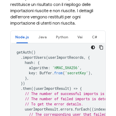
restituisce un risultato con il riepilogo delle
importazioni riuscite e non riuscite. I dettagli
dell'errore vengono restituiti per ogni
importazione di utenti non riuscita.
Node.js
Java
Python
Vai
C#
getAuth
()
.
importUsers
(
userImportRecords
,
{
hash
:
{
algorithm
:
'HMAC_SHA256'
,
key
:
Buffer
.
from
(
'secretKey'
),
},
})
.
then
((
userImportResult
)
=
>
{
// The number of successful imports is dete
// The number of failed imports is determin
// To get the error details.
userImportResult
.
errors
.
forEach
((
indexedErr
// The corresponding user that failed to 