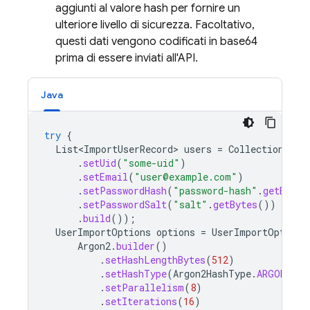
aggiunti al valore hash per fornire un
ulteriore livello di sicurezza. Facoltativo,
questi dati vengono codificati in base64
prima di essere inviati all'API.
Java
try
{
List<ImportUserRecord>
users
=
Collections
.
si
.
setUid
(
"some-uid"
)
.
setEmail
(
"user@example.com"
)
.
setPasswordHash
(
"password-hash"
.
getBytes
.
setPasswordSalt
(
"salt"
.
getBytes
())
.
build
());
UserImportOptions
options
=
UserImportOptions
Argon2
.
builder
()
.
setHashLengthBytes
(
512
)
.
setHashType
(
Argon2HashType
.
ARGON2_ID
.
setParallelism
(
8
)
.
setIterations
(
16
)