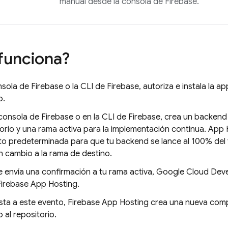
manual desde la consola de
Firebase
.
funciona?
nsola de
Firebase
o la CLI de
Firebase
, autoriza e instala la 
o.
 consola de
Firebase
o en la CLI de
Firebase
, crea un backen
orio y una rama activa para la implementación continua.
App 
to predeterminada para que tu backend se lance al 100% del 
n cambio a la rama de destino.
 envía una confirmación a tu rama activa, Google Cloud Dev
Firebase App Hosting
.
sta a este evento,
Firebase App Hosting
crea una nueva comp
al repositorio.