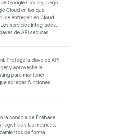
o de
Google Cloud
y, luego,
le Cloud
en los que
ld
, se entregan en
Cloud
os servicios integrados,
laves de API seguras.
. Protege la clave de API
ger y aprovecha la
sting para mantener
 que agregas funciones
en la consola de
Firebase
registros y las métricas,
nzamientos de forma