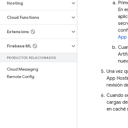
Prim
Hosting
En e
apli
Cloud Functions
secr
conf
Extensions
App 
Firebase ML
Cuan
Arti
PRODUCTOS RELACIONADOS
nuev
Cloud Messaging
Una vez qu
Remote Config
App Host
revisión d
Cuando se 
cargas de 
en caché s