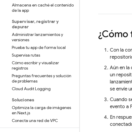
Almacena en caché el contenido
de la app
Supervisar
,
registrar y
depurar
¿Cómo 
Administrar lanzamientos y
versiones
Prueba tu app de forma local
Con la co
Supervisa rutas
repositori
Cómo escribir y visualizar
Aún en la
registros
un reposit
Preguntas frecuentes y solución
de problemas
lanzamien
Cloud Audit Logging
se envíe u
Cuando se
Soluciones
evento a
Optimiza la carga de imágenes
en Next
.
js
En respue
Conecta una red de VPC
conectado 