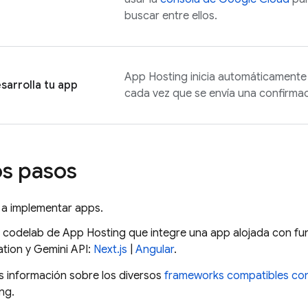
buscar entre ellos.
App Hosting
inicia automáticamente
sarrolla tu app
cada vez que se envía una confirmac
s pasos
a implementar apps.
 codelab de
App Hosting
que integre una app alojada con f
ation
y
Gemini API
:
Next.js
|
Angular
.
 información sobre los diversos
frameworks compatibles co
ing
.