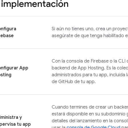
 implementación
nfigura
Si aún no tienes uno, crea un proyec
rebase
asegúrate de que tenga habilitado el
Con la consola de
Firebase
o la CLI
nfigurar
App
backend de
App Hosting
. Es la col
sting
administrados para tu app, incluida l
de GitHub de tu app.
Cuando termines de crear un back
estará disponible en su subdominio g
ministra y
detalles del lanzamiento en la conso
pervisa tu app
usar la
consola de
Google Cloud
par