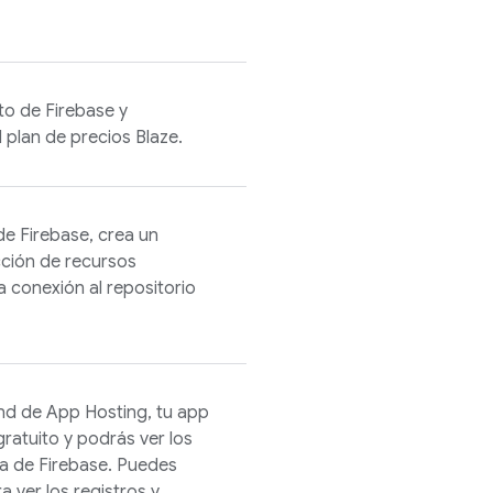
to de Firebase y
 plan de precios Blaze.
 de
Firebase
, crea un
ección de recursos
a conexión al repositorio
end de
App Hosting
, tu app
ratuito y podrás ver los
la de
Firebase
. Puedes
a ver los registros y