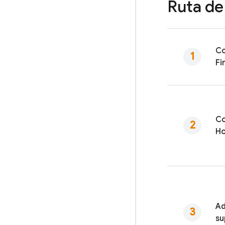
Ruta de
Co
Fi
Co
Ho
Ad
su