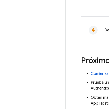
De
Próximo
Comienza
Prueba un
Authentic
Obtén más
App Host