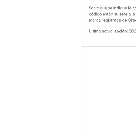
Salvo que se indique lo c
código están sujetos a la
marca registrada de Oracl
Última actualización: 20
Más información
Guías
Referencia
Muestras
Bibliotecas
GitHub