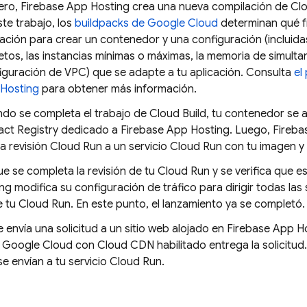
ero,
Firebase App Hosting
crea una nueva compilación de
Clo
ste trabajo, los
buildpacks de Google Cloud
determinan qué f
cación para crear un contenedor y una configuración (incluidas
etos, las instancias mínimas o máximas, la memoria de simultan
iguración de VPC) que se adapte a tu aplicación. Consulta
el
Hosting
para obtener más información.
do se completa el trabajo de
Cloud Build
, tu contenedor se 
fact Registry
dedicado a
Firebase App Hosting
. Luego,
Fireba
a revisión
Cloud Run
a un servicio
Cloud Run
con tu imagen y 
e se completa la revisión de tu
Cloud Run
y se verifica que 
ing
modifica su configuración de tráfico para dirigir todas las 
e tu
Cloud Run
. En este punto, el lanzamiento ya se completó.
envía una solicitud a un sitio web alojado en
Firebase App H
Google Cloud con Cloud CDN habilitado entrega la solicitud. 
e envían a tu servicio
Cloud Run
.