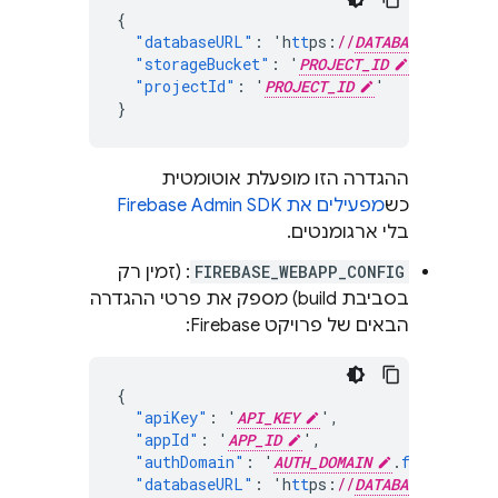
{
"databaseURL"
:
'h
tt
ps
:
//
DATABASE_NAME
"storageBucket"
:
'
PROJECT_ID
.
f
irebases
"projectId"
:
'
PROJECT_ID
'
}
ההגדרה הזו מופעלת אוטומטית
כש
מפעילים את Firebase Admin SDK
בלי ארגומנטים.
FIREBASE_WEBAPP_CONFIG
: (זמין רק
בסביבת build) מספק את פרטי ההגדרה
הבאים של פרויקט Firebase:
{
"apiKey"
:
'
API_KEY
'
,
"appId"
:
'
APP_ID
'
,
"authDomain"
:
'
AUTH_DOMAIN
.
f
irebaseap
"databaseURL"
:
'h
tt
ps
:
//
DATABASE_NAME