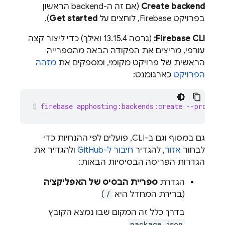
Create backend
(אם זה ה-backend הראשון
בפרויקט
Firebase
, לוחצים על
Get started
).
CLI:
Firebase
(גרסה 13.15.4 ואילך) כדי ליצור קצה
עורפי, מריצים את הפקודה הבאה מהספרייה
הראשית של פרויקט מקומי, ומספקים את
מזהה
הפרויקט
כארגומנט:
firebase apphosting:backends:create --project
גם במסוף וגם ב-CLI, פועלים לפי ההנחיות כדי
לבחור
אזור
, להגדיר
חיבור ל-GitHub
ולהגדיר את
הגדרות הפריסה הבסיסיות הבאות:
הגדרת
ספריית הבסיס של האפליקציה
(ברירת המחדל היא
/
)
בדרך כלל זה המקום שבו נמצא הקובץ
.
package.json