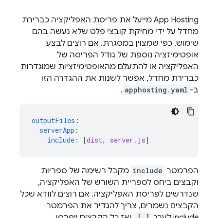
App Hosting
מייעל את פריסת האפליקציה כברירת
מחדל על ידי מחיקת קובצי פלט שלא נעשה בהם
שימוש, כפי שמצוין במסגרת. אם רוצים לבצע
אופטימיזציה נוספת של גודל הפריסה של
האפליקציה או להתעלם מהאופטימיזציות שמוגדרות
כברירת מחדל, אפשר לשנות את ההגדרה הזו
ב-
apphosting.yaml
.
outputFiles
:
serverApp
:
include
:
[
dist
,
server.js
]
הפרמטר
include
מקבל רשימה של ספריות
וקבצים ביחס לספריית השורש של האפליקציה,
שנדרשים לפריסת האפליקציה. אם רוצים לוודא שכל
הקבצים נשמרים, צריך להגדיר את הפרמטר
include לערך
[.]
, ואז כל הקבצים ייפרסו.