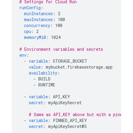
# Settings for Cloud Run
runConfig
:
minInstances
:
2
maxInstances
:
100
concurrency
:
100
cpu
:
2
memoryMiB
:
1024
# Environment variables and secrets
env
:
-
variable
:
STORAGE_BUCKET
value
:
mybucket.firebasestorage.app
availability
:
-
BUILD
-
RUNTIME
-
variable
:
API_KEY
secret
:
myApiKeySecret
# Same as API_KEY above but with a pinned v
-
variable
:
PINNED_API_KEY
secret
:
myApiKeySecret@5