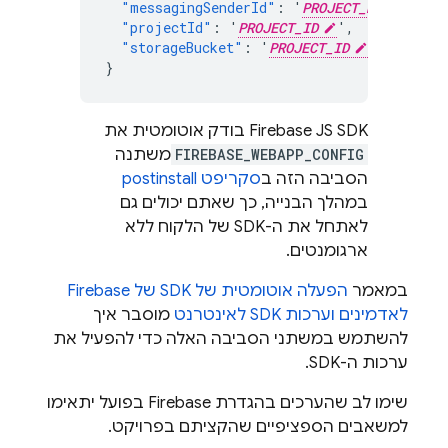
"messagingSenderId"
:
'
PROJECT_NUMBER
'
"projectId"
:
'
PROJECT_ID
'
,
"storageBucket"
:
'
PROJECT_ID
.
f
irebases
}
‫Firebase JS SDK בודק אוטומטית את
FIREBASE_WEBAPP_CONFIG
משתנה
הסביבה הזה ב
סקריפט postinstall
במהלך הבנייה, כך שאתם יכולים גם
לאתחל את ה-SDK של הלקוח ללא
ארגומנטים.
במאמר
הפעלה אוטומטית של SDK של Firebase
לאדמינים וערכות SDK לאינטרנט
מוסבר איך
להשתמש במשתני הסביבה האלה כדי להפעיל את
ערכות ה-SDK.
שימו לב שהערכים בהגדרת Firebase בפועל יתאימו
למשאבים הספציפיים שהקציתם בפרויקט.