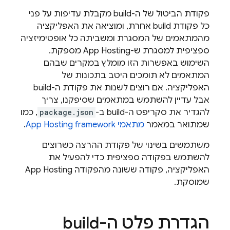
פקודת הביטול של ה-build מקבלת עדיפות על פני
כל פקודת build אחרת, ומוציאה את האפליקציה
מהמתאמים של המסגרת ומשביתה כל אופטימיזציה
ספציפית למסגרת ש-
App Hosting
מספקת.
השימוש באפשרות הזו מומלץ במקרים שבהם
המתאמים לא תומכים היטב בתכונות של
האפליקציה. אם רוצים לשנות את פקודת ה-build
אבל עדיין להשתמש במתאמים שסיפקנו, צריך
להגדיר את סקריפט ה-build ב-
package.json
, כמו
שמתואר במאמר
מתאמי framework‏
App Hosting
.
משתמשים בשינוי של פקודת ההרצה כשרוצים
להשתמש בפקודה ספציפית כדי להפעיל את
האפליקציה, פקודה ששונה מהפקודה
App Hosting
שמוסקת.
הגדרת פלט ה-build