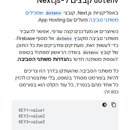
dotenv
קבצים ל-Next
js
.
באפליקציות Next.js, קובצי
dotenv
שמכילים
משתני סביבה
פועלים עם App Hosting.
כשיוצרים או מעדכנים קצה עורפי, אפשר להעביר
משתני סביבה מקובץ
dotenv
אל מסוף
Firebase
.
כדי לעשות זאת, מעתיקים ומדביקים את כל התוכן
של קובץ
dotenv
בשדה הראשון 'מפתח' בטופס
'הוספת משתנה חדש' ב
הגדרות משתני הסביבה
.
כל משתני הסביבה שהועתקו בדרך הזו צריכים
להיות בפורמט מסודר בטופס, בלי שתצטרכו להזין
כל אחד מהם בנפרד, כל עוד הקלט הוא בפורמט
כמו זה:
KEY1=value1

KEY2=value2
