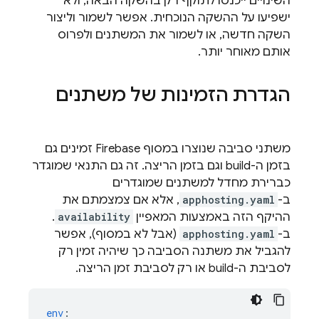
השינויים ייכנסו לתוקף רק בהשקה הבאה, ולא
ישפיעו על ההשקה הנוכחית. אפשר לשמור וליצור
השקה חדשה, או לשמור את המשתנים ולפרוס
אותם מאוחר יותר.
הגדרת הזמינות של משתנים
משתני סביבה שנוצרו במסוף
Firebase
זמינים גם
בזמן ה-build וגם בזמן הריצה. זה גם התנאי שמוגדר
כברירת מחדל למשתנים שמוגדרים
ב-
apphosting.yaml
, אלא אם צמצמתם את
ההיקף הזה באמצעות המאפיין
availability
.
ב-
apphosting.yaml
(אבל לא במסוף), אפשר
להגביל את משתנה הסביבה כך שיהיה זמין רק
לסביבת ה-build או רק לסביבת זמן הריצה.
env
: