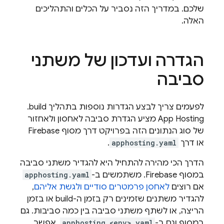
שלכם. במדריך הזה נסביר על הכלים והתהליכים
האלה.
הגדרה ועדכון של משתני
סביבה
לפעמים צריך לבצע הגדרות נוספות בתהליך build.
App Hosting
מציע הגדרת סביבה לאחסון ולאחזור
של סוג הנתונים הזה בפרויקט דרך מסוף
Firebase
או דרך
apphosting.yaml
.
הדרך הכי מהירה להתחיל היא להגדיר משתני סביבה
במסוף
Firebase
. משתמשים ב-
apphosting.yaml
אם רוצים
לאחסן פרמטרים סודיים ולגשת אליהם
,
להגדיר משתנים שזמינים רק בזמן ה-build או בזמן
הריצה, או לשתף משתני סביבה בין כמה סביבות. גם
במסוף וגם ב-
apphosting.<env>.yaml
, אפשר