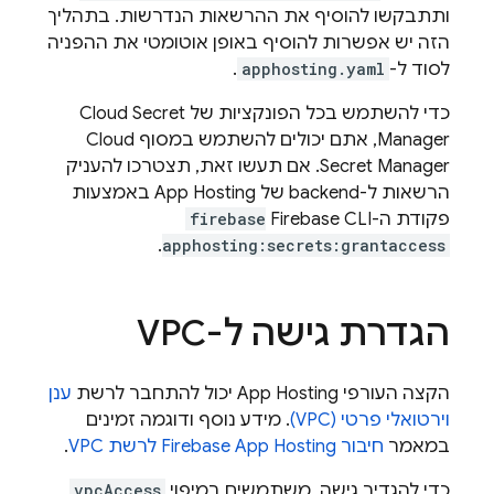
ותתבקשו להוסיף את ההרשאות הנדרשות. בתהליך
הזה יש אפשרות להוסיף באופן אוטומטי את ההפניה
לסוד ל-
apphosting.yaml
.
כדי להשתמש בכל הפונקציות של Cloud Secret
Manager, אתם יכולים להשתמש במסוף Cloud
Secret Manager. אם תעשו זאת, תצטרכו להעניק
הרשאות ל-backend של
App Hosting
באמצעות
פקודת ה-CLI‏
Firebase
‏
firebase
.
apphosting:secrets:grantaccess
הגדרת גישה ל-VPC
הקצה העורפי
App Hosting
יכול להתחבר לרשת
ענן
וירטואלי פרטי (VPC)
. מידע נוסף ודוגמה זמינים
במאמר
חיבור
Firebase App Hosting
לרשת VPC
.
כדי להגדיר גישה, משתמשים במיפוי
vpcAccess