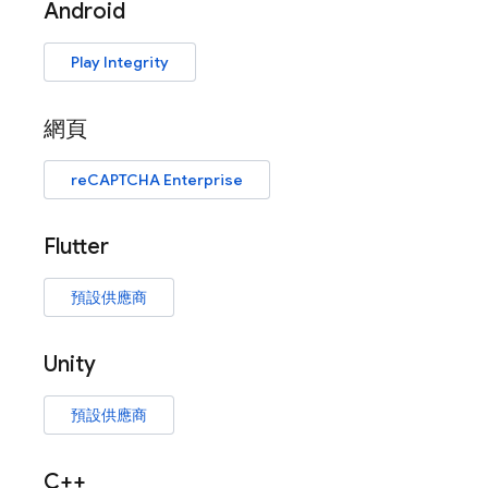
Android
Play Integrity
網頁
reCAPTCHA Enterprise
Flutter
預設供應商
Unity
預設供應商
C++