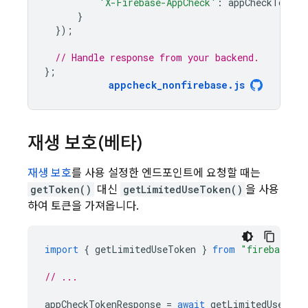
'X-Firebase-AppCheck'
:
appCheckTokenR
}
});
// Handle response from your backend.
};
appcheck_nonfirebase
.
js
재생 보호(베타)
재생 보호
를 사용 설정한 엔드포인트에 요청할 때는
getToken()
대신
getLimitedUseToken()
을 사용
하여 토큰을 가져옵니다.
import
{
getLimitedUseToken
}
from
"firebase/ap
// ...
appCheckTokenResponse
=
await
getLimitedUseToke