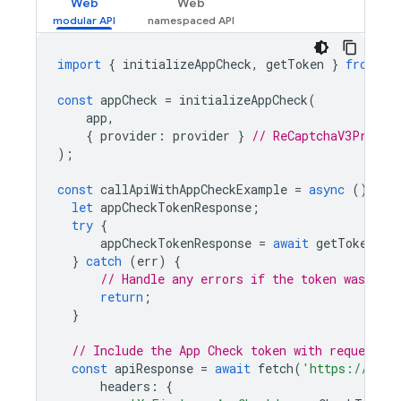
Web
Web
import
{
initializeAppCheck
,
getToken
}
from
'f
const
appCheck
=
initializeAppCheck
(
app
,
{
provider
:
provider
}
// ReCaptchaV3Provid
);
const
callApiWithAppCheckExample
=
async
()
=
>
let
appCheckTokenResponse
;
try
{
appCheckTokenResponse
=
await
getToken
(
ap
}
catch
(
err
)
{
// Handle any errors if the token was not 
return
;
}
// Include the App Check token with requests t
const
apiResponse
=
await
fetch
(
'https://your
headers
:
{