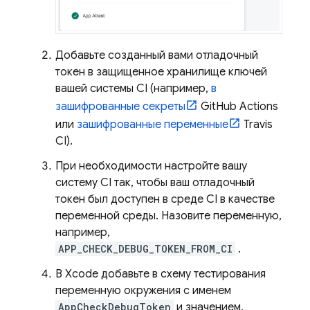
Добавьте созданный вами отладочный
токен в защищенное хранилище ключей
вашей системы CI (например,
в
зашифрованные секреты
GitHub Actions
или
зашифрованные переменные
Travis
CI).
При необходимости настройте вашу
систему CI так, чтобы ваш отладочный
токен был доступен в среде CI в качестве
переменной среды. Назовите переменную,
например,
APP_CHECK_DEBUG_TOKEN_FROM_CI
.
В Xcode добавьте в схему тестирования
переменную окружения с именем
AppCheckDebugToken
и значением,