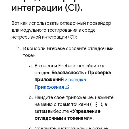
интеграции (CI)
.
Вот как использовать отладочный провайдер
для модульного тестирования в среде
непрерывной интеграции (CI):
В консоли
Firebase
создайте отладочный
токен:
В консоли
Firebase
перейдите в
раздел
Безопасность
>
Проверка
приложений
>
вкладка
Приложения
.
Найдите своё приложение, нажмите
more_vert
на меню с тремя точками (
), а
затем выберите
«Управление
отладочными токенами»
.
Следуйте инструкциям на экране,