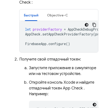
Check
:
Быстрый
Objective-C
let
providerFactory
=
AppCheckDebugProvide
AppCheck
.
setAppCheckProviderFactory
(
provid
FirebaseApp
.
configure
()
Получите свой отладочный токен:
Запустите приложение в симуляторе
или на тестовом устройстве.
Откройте консоль Xcode и найдите
отладочный токен
App Check
.
Например: