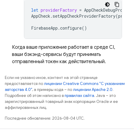
let
providerFactory
=
AppCheckDebugProvide
AppCheck
.
setAppCheckProviderFactory
(
provid
FirebaseApp
.
configure
()
Когда ваше приложение работает в среде CI,
ваши бэкэнд-сервисы будут принимать
отправленный токен как действительный.
Если не указано иное, контент на этой странице
предоставляется по
лицензии Creative Commons "С указанием
авторства 4.0"
, а примеры кода – по
лицензии Apache 2.0
.
Подробнее об этом написано в
правилах сайта
. Java – это
зарегистрированный товарный знак корпорации Oracle и ее
аффилированных лиц.
Последнее обновление: 2026-08-04 UTC.