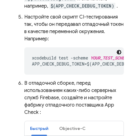
например,
$(APP_CHECK_DEBUG_TOKEN)
.
Настройте свой скрипт CI-тестирования
так, чтобы он передавал отладочный токен
в качестве переменной окружения.
Например:
xcodebuild test -scheme 
YOUR_TEST_SCHEME
 -
APP_CHECK_DEBUG_TOKEN=$(APP_CHECK_DEBUG_T
В отладочной сборке, перед
использованием каких-либо серверных
служб Firebase, создайте и настройте
фабрику отладочного поставщика
App
Check
:
Быстрый
Objective-C