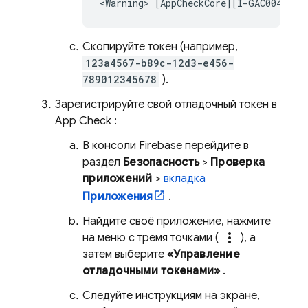
Скопируйте токен (например,
123a4567-b89c-12d3-e456-
789012345678
).
Зарегистрируйте свой отладочный токен в
App Check
:
В консоли
Firebase
перейдите в
раздел
Безопасность
>
Проверка
приложений
>
вкладка
Приложения
.
Найдите своё приложение, нажмите
more_vert
на меню с тремя точками (
), а
затем выберите
«Управление
отладочными токенами»
.
Следуйте инструкциям на экране,