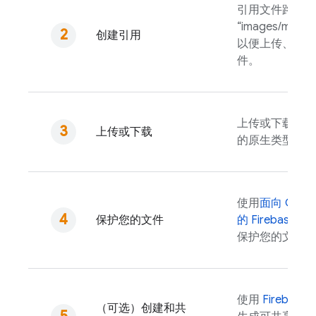
引用文件路径（
“images/mount
创建引用
以便上传、下载
件。
上传或下载为内
上传或下载
的原生类型。
使用
面向
Cloud
保护您的文件
的
Firebase Sec
保护您的文件。
使用
Firebase
A
（可选）创建和共