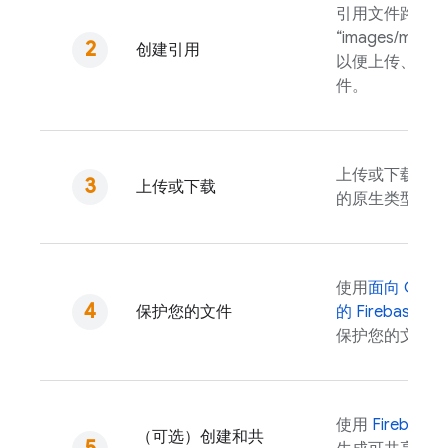
引用文件路径（
“images/mount
创建引用
以便上传、下载
件。
上传或下载为内
上传或下载
的原生类型。
使用
面向
Cloud
保护您的文件
的
Firebase Sec
保护您的文件。
使用
Firebase
A
（可选）创建和共