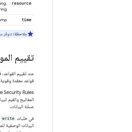
resource
ing,
ring>
time
amp
ملاحظة:
تتوفّر م
تقييم المو
عند تقييم القواعد، ق
قواعد معقدة وقوية، 
e Security Rules
المفاتيح والقيم للبي
صحّة البيانات.
في طلبات
write
(
البيانات الوصفية للم