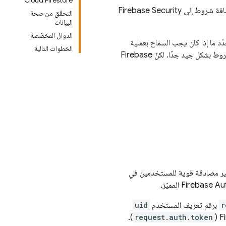
Cloud Firestore
افة شروط إلى
Firebase Security
التحقّق من صحة
البيانات
الدوال المخصّصة
د ما إذا كان يجب السماح بعملية
الخطوات التالية
ط بشكل جيد جدًا. لكنّ
Firebase
ر مصادقة قوية للمستخدمين في
Firebase Au
المميّز.
r
برقم تعريف المستخدم
uid
).
request.auth.token
(
F