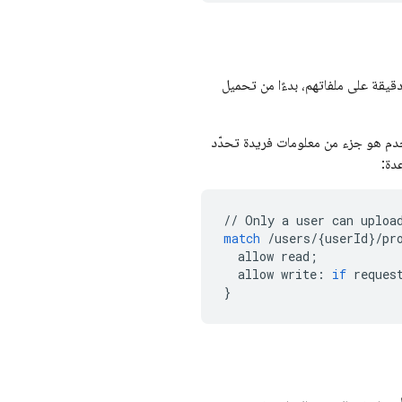
يقة على ملفاتهم، بدءًا من تحميل
تخدم هو جزء من معلومات فريدة تحدّد
دة:
//
Only
a
user
can
uploa
match
/
users
/
{
userId
}
/
pr
allow
read
;
allow
write
:
if
reques
}