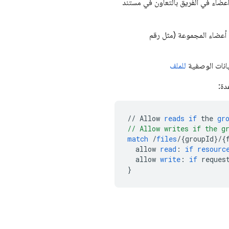
عضاء في الفريق بالتعاون في مستند
أعضاء المجموعة (مثل رقم
يانات الوصفية
للملف
دة:
//
Allow
reads
if
the
gr
// Allow writes if the g
match
/
files
/
{
groupId
}
/
{
allow
read
:
if
resourc
allow
write
:
if
reques
}