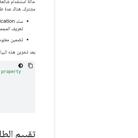
حالة استخدام شائعة 
مشترك. هناك عدة طر
سك
ication
تعريف المجم
تضمين معلوما
بعد تخزين هذه البيان
 property
تقييم الط