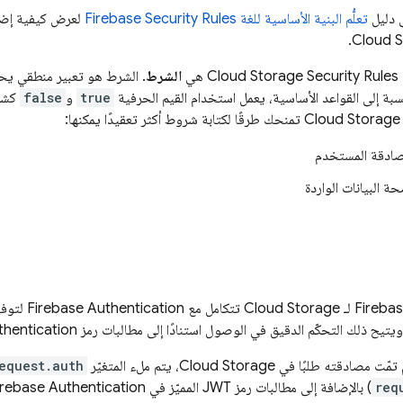
ى دليل
تعلُّم البنية الأساسية للغة
Firebase Security Rules
لعرض كيفية إض
.
Cloud 
Security Rules
Cloud Storage
هي
الشرط
. الشرط هو تعبير منطقي يحدّ
نسبة إلى القواعد الأساسية، يعمل استخدام القيم الحرفية
true
و
false
كشرو
Cloud Storage
تمنحك طرقًا لكتابة شروط أكثر تعقيدًا يمكنها:
صادقة المستخدم
ة البيانات الواردة
Firebas
لـ
Cloud Storage
تتكامل مع
Firebase Authentication
لتوفي
ويتيح ذلك التحكّم الدقيق في الوصول استنادًا إلى مطالبات رمز
thentication
 تمّت مصادقته طلبًا في
Cloud Storage
، يتم ملء المتغيّر
equest.auth
req
) بالإضافة إلى مطالبات رمز JWT المميّز في
irebase Authentication