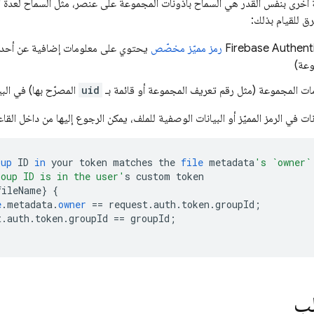
أخرى بنفس القدر هي السماح بأذونات المجموعة على عنصر، مثل السماح لعدة أ
ق للقيام بذلك:
Firebase Authent
رمز مميّز مخصّص
يحتوي على معلومات إضافية عن أحد 
وعة)
ت المجموعة (مثل رقم تعريف المجموعة أو قائمة بـ
uid
المصرّح بها) في الب
ات في الرمز المميّز أو البيانات الوصفية للملف، يمكن الرجوع إليها من داخل القاع
oup
ID
in
your
token
matches
the
file
metadata
's `owner`
roup ID is in the user'
s
custom
token
fileName
}
{
e
.
metadata
.
owner
==
request
.
auth
.
token
.
groupId
;
t
.
auth
.
token
.
groupId
==
groupId
;
لب