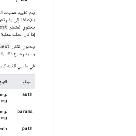
يتم تقييم عمليات ال
بالإضافة إلى رقم تع
يحتوي المتغيّر
est
إذا كان الطلب عملية ك
يحتوي الكائن
uest
وسيتم شرح ذلك با
في ما يلي قائمة كام
الموقع
النوع
auth
ing,
ring>
params
ing,
ring>
path
path