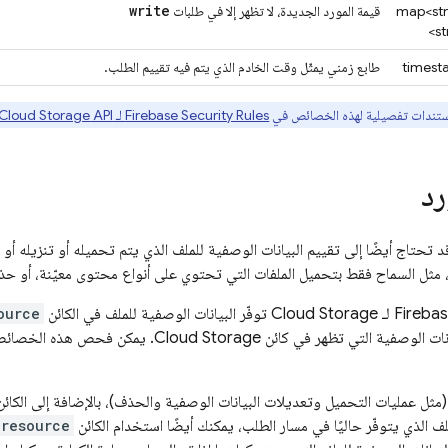
write
map<str
قيمة المورد الجديدة، لا تظهر إلا في طلبات
st
timest
طابع زمني يمثّل وقت الخادم الذي يتم فيه تقييم الطلب.
ستندات تفصيلية لهذه الخصائص في
Firebase Security Rules
لـ
API المرجع
Cloud Storage
رد
د تحتاج أيضًا إلى تقييم البيانات الوصفية للملف الذي يتم تحميله أو تنزيله أو
مثل السماح فقط بتحميل الملفات التي تحتوي على أنواع محتوى معيّنة، أو حذف
Firebas
لـ
Cloud Storage
توفّر البيانات الوصفية للملف في الكائن
ource
انات الوصفية التي تظهر في كائن
Cloud Storage
. يمكن فحص هذه الخصائ
مثل عمليات التحميل وتعديلات البيانات الوصفية والحذف)، بالإضافة إلى الكائ
لف الذي يتوفّر حاليًا في مسار الطلب، يمكنك أيضًا استخدام الكائن
.resource