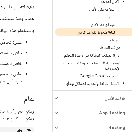
الأمان القواعد
بالإضافة إلى ذلك، 
التعرّف على الأمان
البدء
عندما ينفّذ مستخدم ل
بنية قواعد الأمان
باستخدام هذه البيان
كتابة شروط لقواعد الأمان
المواقع
علني: تجاهُل
مراقبة النشاط
خاص بالمستخد
إدارة الملفات المخزّنة في وحدة التحكّم
توسيع النطاق باستخدام وظائف السحابة
خاص بالمستخد
الإلكترونية
خاص بالمجموعة
الدمج مع Google Cloud
ما إذا كان حقل
الأسئلة الشائعة وتحديد المشاكل وحلّها
عام
قواعد الأمان
يمكن اعتبار أي قاعد
App Hosting
يمكن أن تكون هذه الق
Hosting