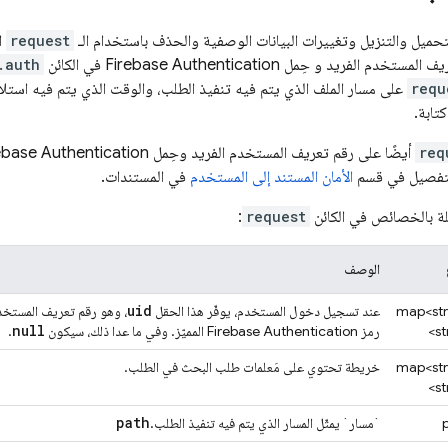
تحميل والتنزيل وتغييرات البيانات الوصفية والحذف باستخدام الـ
request
ا
ريف المستخدم الفريد و حِمل
Firebase Authentication
في الكائن
.auth
requ
على مسار الملف الذي يتم فيه تنفيذ الطلب، والوقت الذي يتم فيه استل
تابة.
req
أيضًا على رقم تعريف المستخدم الفريد وحِمل
ebase Authentication
لتفصيل في قسم
الأمان المستند إلى المستخدم
في المستندات.
لة بالخصائص في الكائن
request
:
الوصف
uid
map<str
عند تسجيل دخول المستخدم، يوفّر هذا الحقل
، وهو رقم تعريف المستخدم
null
st
رمز
Firebase Authentication
المميّز. وفي ما عدا ذلك، سيكون
.
map<str
خريطة تحتوي على مَعلمات طلب البحث في الطلب.
st
path
`مسار` يمثّل المسار الذي يتم فيه تنفيذ الطلب.