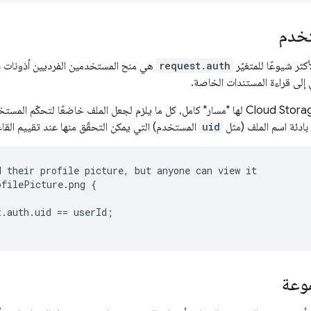
خدم
أكثر شيوعًا للمتغيّر
request.auth
هي منح المستخدمين الفرديين أذونات دق
لى قراءة المستندات الخاصة.
Cloud Stora
لها "مسار" كامل، كل ما يلزم لجعل الملف خاضعًا لتحكّم المس
ادئة اسم الملف (مثل
uid
المستخدم) التي يمكن التحقّق منها عند تقييم القاع
d
their
profile
picture
,
but
anyone
can
view
it
ofilePicture
.
png
{
t
.
auth
.
uid
==
userId
;
وعة