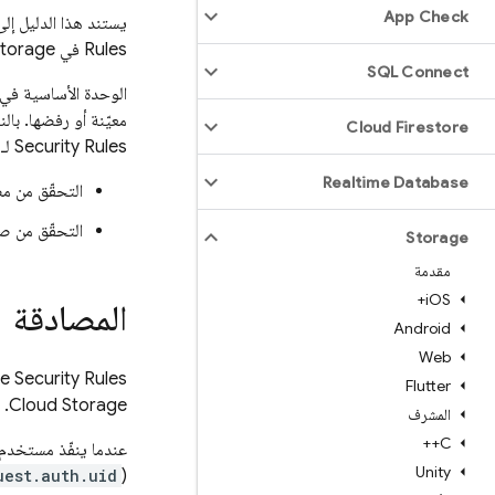
App Check
يستند هذا الدليل إل
Rules
في
Storage
SQL Connect
الوحدة الأساسية في
معيّنة أو رفضها. بال
Cloud Firestore
Security Rules
لـ
Realtime Database
التحقّق من م
التحقّق من صح
Storage
مقدمة
i
OS+
المصادقة
Android
Web
e Security Rules
Flutter
Cloud Storage
. 
المشرف
C++
عندما ينفّذ مستخدم
Unity
uest.auth.uid
(