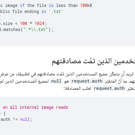
ic
image
if
the
file
is
less
than
100
kB
ublic
file
ending
in
'.txt'
{
e
.
size
 < 
100
*
1024
;
d
.
matches
(
".*
\\
.txt"
);
دمين الذين تمّت مصادقتهم
د تريد أن يتمكّن جميع المستخدمين الذين تمّت مصادقتهم في تطبيقك من عرض 
. بما أنّ المتغيّر
request.auth
هو
null
لجميع المستخدمين الذين لم 
غيّر
request.auth
لطلب المصادقة:
n on all internal image reads
}
{
.
auth
!
=
null
;