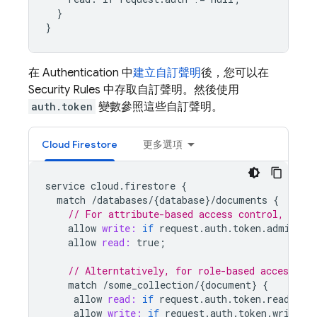
}
}
在
Authentication
中
建立自訂聲明
後，您可以在
Security Rules
中存取自訂聲明。然後使用
auth.token
變數參照這些自訂聲明。
Cloud Firestore
更多選項
service
cloud
.
firestore
{
match
/
databases
/
{
database
}
/
documents
{
// For attribute-based access control, chec
allow
write:
if
request
.
auth
.
token
.
admin
==
allow
read:
true
;
// Alterntatively, for role-based access, as
match
/
some_collection
/
{
document
}
{
allow
read:
if
request
.
auth
.
token
.
reader
=
allow
write:
if
request
.
auth
.
token
.
writer