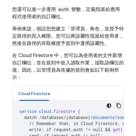
您還可以進一步運用
auth
變數，定義指派給應用
程式使用者的自訂欄位。
舉例來說，假設您想建立「管理員」角色，並授予特
定路徑的寫入權限。您可以將該屬性指派給使用者，
然後在路徑的存取權授予規則中運用該屬性。
在
Cloud Firestore
中，您可以為使用者的文件新增
自訂欄位，並在規則中嵌入讀取作業，擷取該欄位的
值。因此，以管理員為依據的規則會如以下範例所
示：
Cloud Firestore
service
cloud
.
firestore
{
match
/databases/{database
}
/
documents
/
some_co
//
Remember
that,
in
Cloud
Firestore,
reads
write
:
if
request
.
auth
!=
null
 && 
get
(
/
data
read
:
if
request
.
auth
!=
null
;