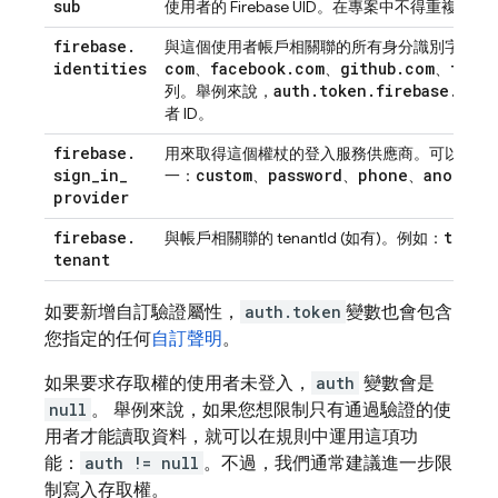
sub
使用者的 Firebase UID。在專案中不得重複。
firebase
.
與這個使用者帳戶相關聯的所有身分識別字典。
identities
com
facebook
.
com
github
.
com
twitt
、
、
、
auth
.
token
.
firebase
.
iden
列。舉例來說，
者 ID。
firebase
.
用來取得這個權杖的登入服務供應商。可以是下
sign
_
in
_
custom
password
phone
anonymo
一：
、
、
、
provider
firebase
.
tenan
與帳戶相關聯的 tenantId (如有)。例如：
tenant
如要新增自訂驗證屬性，
auth.token
變數也會包含
您指定的任何
自訂聲明
。
如果要求存取權的使用者未登入，
auth
變數會是
null
。 舉例來說，如果您想限制只有通過驗證的使
用者才能讀取資料，就可以在規則中運用這項功
能：
auth != null
。不過，我們通常建議進一步限
制寫入存取權。