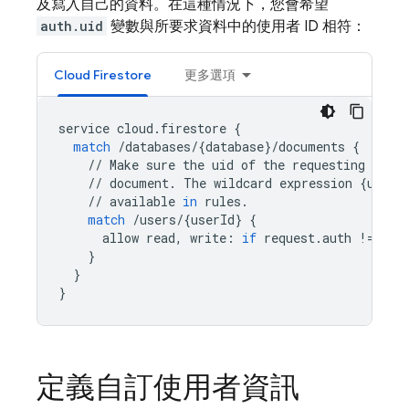
及寫入自己的資料。在這種情況下，您會希望
auth.uid
變數與所要求資料中的使用者 ID 相符：
Cloud Firestore
更多選項
service
cloud
.
firestore
{
match
/
databases
/
{
database
}
/
documents
{
//
Make
sure
the
uid
of
the
requesting
user
//
document
.
The
wildcard
expression
{
userI
//
available
in
rules
.
match
/
users
/
{
userId
}
{
allow
read
,
write
:
if
request
.
auth
!=
nul
}
}
}
定義自訂使用者資訊