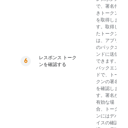
で、署名付
きトークン
を取得しま
す。取得し
たトークン
は、アプリ
のバックエ
ンドに送信
レスポンス トーク
できます。
ンを確認する
バックエン
ドで、トー
クンの署名
を確認しま
す。署名が
有効な場
合、トーク
ンにはデバ
イスの確認