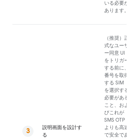
いる必要が
あります。
（推奨）正
式なユーザ
ー同意 UI
をトリガー
する前に、
番号を取得
する SIM
を選択する
必要がある
こと、およ
びこれが
SMS OTP
説明画面を設計す
よりも高速
る
で安全であ