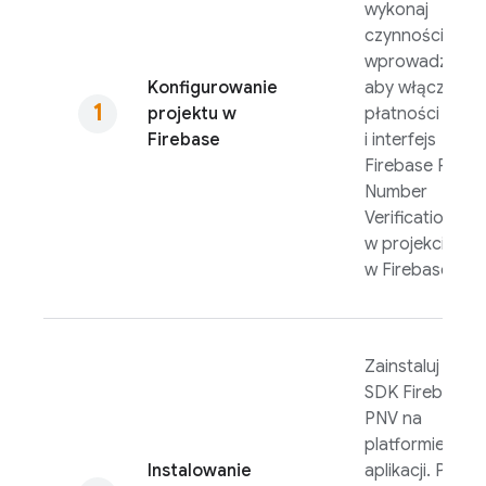
wykonaj
czynności
wprowadzające
Konfigurowanie
aby włączyć
projektu w
płatności
Firebase
i interfejs
Firebase Phon
Number
Verification
API
w projekcie
w Firebase.
Zainstaluj pakie
SDK
Firebase
PNV
na
platformie
Instalowanie
aplikacji. Pakiet