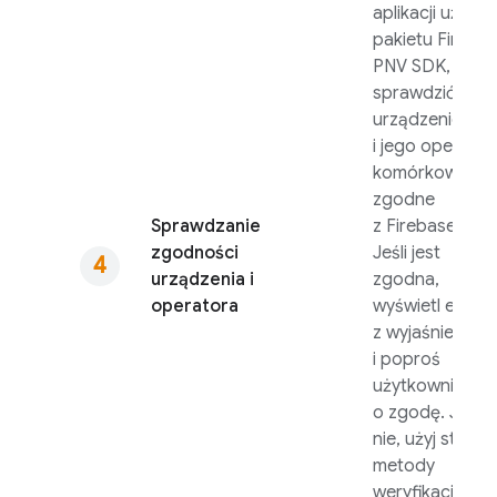
aplikacji użyj
pakietu
Fireba
PNV
SDK, aby
sprawdzić, czy
urządzenie
i jego operator
komórkowy są
zgodne
Sprawdzanie
z
Firebase PNV
zgodności
Jeśli jest
urządzenia i
zgodna,
operatora
wyświetl ekran
z wyjaśnieniem
i poproś
użytkownika
o zgodę. Jeśli
nie, użyj starsze
metody
weryfikacji