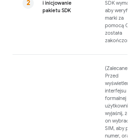
i inicjowanie
SDK wymaga,
pakietu SDK
aby weryfikacj
marki za
pomocą OAut
została
zakończona.
(Zalecane)
Przed
wyświetleniem
interfejsu
formalnej zgod
użytkownika
wyjaśnij, że mus
on wybrać kart
SIM, aby pobra
numer, oraz że