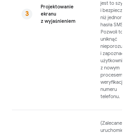
jest to szybsze
Projektowanie
i bezpieczniejs
ekranu
niż jednorazow
z wyjaśnieniem
hasła SMS.
Pozwoli to
uniknąć
nieporozumień
i zapoznać
użytkowników
z nowym
procesem
weryfikacji
numeru
telefonu.
(Zalecane) Po
uruchomieniu