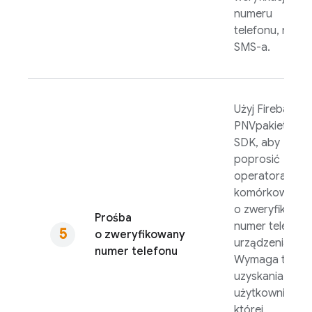
numeru
telefonu, np.
SMS-a.
Użyj
Firebase
PNV
pakietu
SDK, aby
poprosić
operatora
komórkowego
o zweryfikowa
Prośba
numer telefonu
o zweryfikowany
urządzenia.
numer telefonu
Wymaga to
uzyskania zgo
użytkownika, d
której