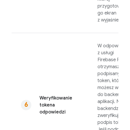
przygotowuje
go ekran
z wyjaśnieniem.
W odpowiedzi
z usługi
Firebase PNV
otrzymasz
podpisany
token, który
możesz wysłać
do backendu
Weryfikowanie
aplikacji. Na
tokena
backendzie
odpowiedzi
zweryfikuj
podpis tokena.
Jeśli podpis jes