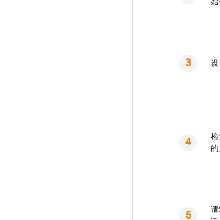
始
设
检
的
请