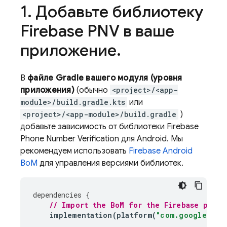
1
.
Добавьте библиотеку
Firebase PNV
в ваше
приложение
.
В
файле Gradle вашего модуля (уровня
приложения)
(обычно
<project>/<app-
module>/build.gradle.kts
или
<project>/<app-module>/build.gradle
)
добавьте зависимость от библиотеки
Firebase
Phone Number Verification
для Android. Мы
рекомендуем использовать
Firebase Android
BoM
для управления версиями библиотек.
dependencies
{
// Import the 
BoM
 for the Firebase platf
implementation
(
platform
(
"com.google.fir