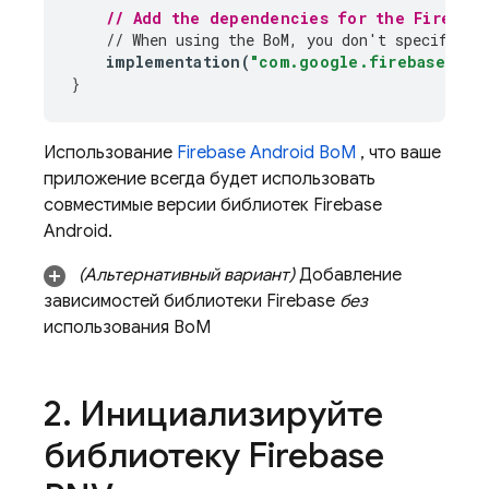
// Add the dependencies for the 
Firebas
// When using the 
BoM
, you don't specify ve
implementation
(
"com.google.firebase:fir
}
Использование
Firebase Android BoM
, что ваше
приложение всегда будет использовать
совместимые версии библиотек Firebase
Android.
(Альтернативный вариант)
Добавление
зависимостей библиотеки Firebase
без
использования
BoM
2
.
Инициализируйте
библиотеку
Firebase