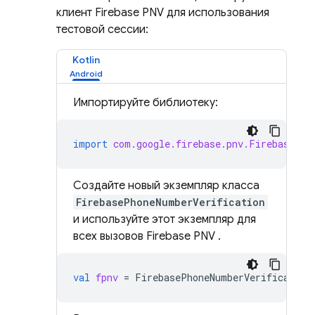
клиент
Firebase PNV
для использования
тестовой сессии:
Kotlin
Импортируйте библиотеку:
import
com.google.firebase.pnv.FirebasePho
Создайте новый экземпляр класса
FirebasePhoneNumberVerification
и используйте этот экземпляр для
всех вызовов
Firebase PNV
.
val
fpnv
=
FirebasePhoneNumberVerification