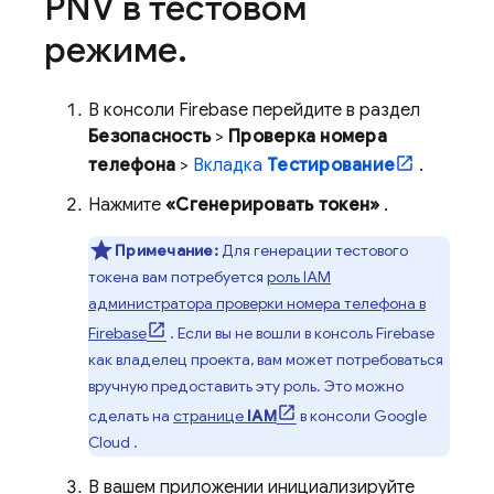
PNV
в тестовом
режиме
.
В консоли
Firebase
перейдите в раздел
Безопасность
>
Проверка номера
телефона
>
Вкладка
Тестирование
.
Нажмите
«Сгенерировать токен»
.
Примечание:
Для генерации тестового
токена вам потребуется
роль IAM
администратора проверки номера телефона в
Firebase
. Если вы не вошли в консоль
Firebase
как владелец проекта, вам может потребоваться
вручную предоставить эту роль. Это можно
сделать на
странице
IAM
в консоли
Google
Cloud
.
В вашем приложении инициализируйте