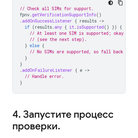
// Check all SIMs for support.
fpnv
.
getVerificationSupportInfo
()
.
addOnSuccessListener
{
results
-
if
(
results
.
any
{
it
.
isSupported
()
})
{
// At least one SIM is supported; okay to c
// (see the next step).
}
else
{
// No SIMs are supported, so fall back to SM
}
}
.
addOnFailureListener
{
e
-
// Handle error.
}
4
.
Запустите процесс
проверки
.