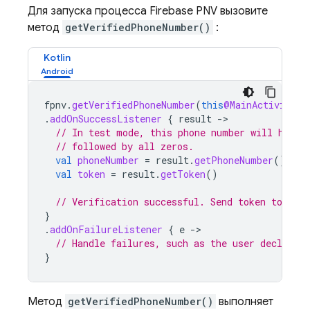
Для запуска процесса
Firebase PNV
вызовите
метод
getVerifiedPhoneNumber()
:
Kotlin
fpnv
.
getVerifiedPhoneNumber
(
this
@MainActivity
)
.
addOnSuccessListener
{
result
-
// In test mode, this phone number will have 
// followed by all zeros.
val
phoneNumber
=
result
.
getPhoneNumber
()
val
token
=
result
.
getToken
()
// Verification successful. Send token to you
}
.
addOnFailureListener
{
e
-
// Handle failures, such as the user declining
}
Метод
getVerifiedPhoneNumber()
выполняет