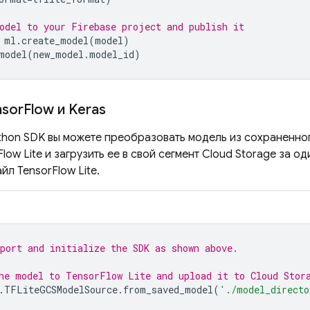
odel to your Firebase project and publish it
ml
.
create_model
(
model
)
model
(
new_model
.
model_id
)
sor
Flow и Keras
hon SDK вы можете преобразовать модель из сохраненног
low Lite и загрузить ее в свой сегмент
Cloud Storage
за оди
айл TensorFlow Lite.
port and initialize the SDK as shown above.
he model to TensorFlow Lite and upload it to 
Cloud Stor
.
TFLiteGCSModelSource
.
from_saved_model
(
'./model_directo