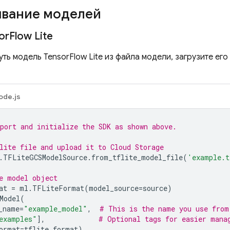
ывание моделей
or
Flow Lite
ть модель TensorFlow Lite из файла модели, загрузите его 
ode.js
port and initialize the SDK as shown above.
lite file and upload it to 
Cloud Storage
.
TFLiteGCSModelSource
.
from_tflite_model_file
(
'example.t
e model object
at
=
ml
.
TFLiteFormat
(
model_source
=
source
)
Model
(
_name
=
"example_model"
,
# This is the name you use from
examples"
],
# Optional tags for easier mana
ormat
=
tflite_format
)