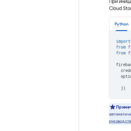
При иниц
Cloud Sto
Python
import
from
f
from
f
fireba
cred
opti
})
Приме
автоматиче
руководств