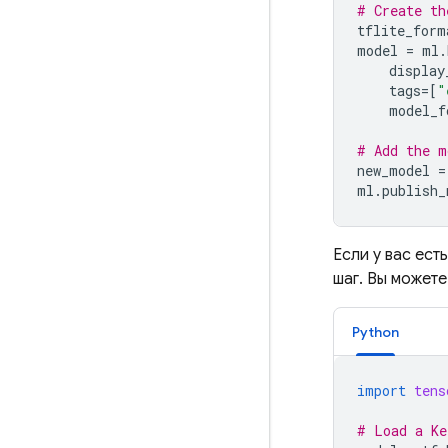
# Create th
tflite_form
model
=
ml
.
display
tags
=
[
"
model_f
# Add the m
new_model
=
ml
.
publish_
Если у вас ест
шаг. Вы можете
Python
import
tens
# Load a Ke