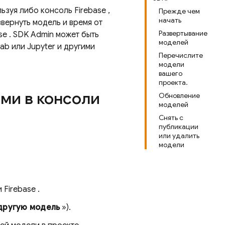
льзуя либо консоль
Firebase
,
Прежде чем
начать
звернуть модель и время от
Развертывание
se
. SDK Admin может быть
моделей
ab или Jupyter и другими
Перечислите
модели
вашего
проекта.
ми в консоли
Обновление
моделей
Снять с
публикации
или удалить
модели
и
Firebase
.
другую модель
»).