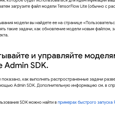
мя, которое будет использоваться для идентификации ваш
 затем загрузите файл модели TensorFlow Lite (обычно с 
ывания модели вы найдете ее на странице «Пользовательс
ять такие задачи, как обновление модели новым файлом, з
екта.
тывайте и управляйте модел
e Admin SDK
.
е показано, как выполнять распространенные задачи разв
мощью Admin SDK. Дополнительную информацию см. в сп
ьзования SDK можно найти в
примерах быстрого запуска 