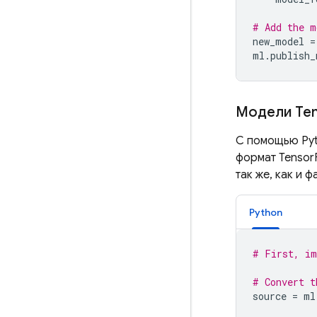
# Add the m
new_model
=
ml
.
publish_
Модели Ten
С помощью Pyt
формат TensorF
так же, как и ф
Python
# First, im
# Convert t
source
=
ml