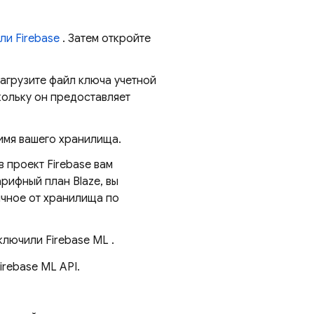
оли
Firebase
. Затем откройте
агрузите файл ключа учетной
кольку он предоставляет
имя вашего хранилища.
 проект Firebase вам
арифный план Blaze, вы
ичное от хранилища по
включили
Firebase ML
.
irebase ML API.