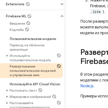
Укажите и
Extensions
Firebase,
.lite
).
Firebase ML
После разверт
Введение
можете выполн
Кодлабы
модели из про
Пользовательские модели
Переход на облачное
хранилище
Развер
Используйте
Firebas
пользовательскую модель
Развертывание
пользовательских моделей
В этом раздел
и управление ими
моделями с по
Используйте API Cloud Vision
Node.js.
Распознать текст
Примеры испол
Маркировка изображений
Распознавайте
достопримечательности