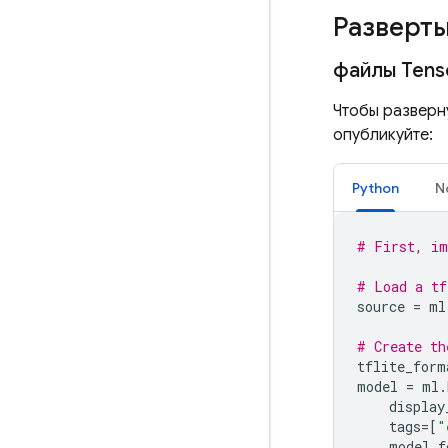
Разверт
файлы Tens
Чтобы разверну
опубликуйте:
Python
N
# First, im
# Load a tf
source
=
ml
# Create th
tflite_form
model
=
ml
.
display
tags
=
[
"
model_f