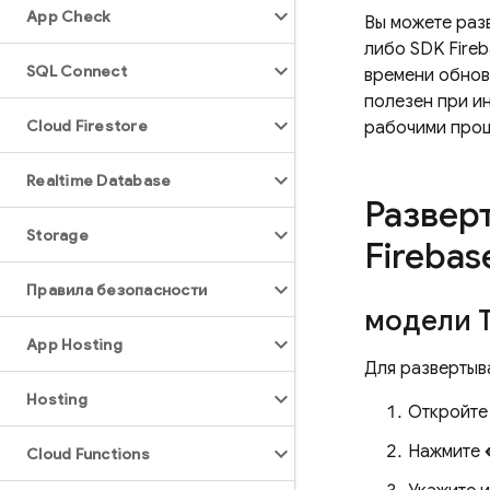
App Check
Вы можете раз
либо SDK Fireb
SQL Connect
времени обнов
полезен при ин
Cloud Firestore
рабочими про
Realtime Database
Развер
Storage
Firebas
Правила безопасности
модели 
App Hosting
Для развертыв
Hosting
Откройт
Нажмите
Cloud Functions