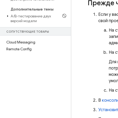
Прежде ч
Дополнительные темы
Если у ва
A
/
B-тестирование двух
свой про
версий модели
На 
СОПУТСТВУЮЩИЕ ТОВАРЫ
запи
Cloud Messaging
адми
Remote Config
На 
Для 
пот
може
умо
На 
В
консоли
Установи