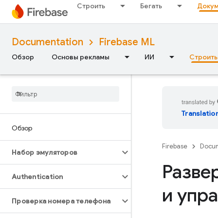
Строить
Бегать
Докум
Documentation
Firebase ML
Обзор
Основы рекламы
ИИ
Строить
Translatio
Обзор
Firebase
Docum
Набор эмуляторов
Разве
Authentication
и упр
Проверка номера телефона