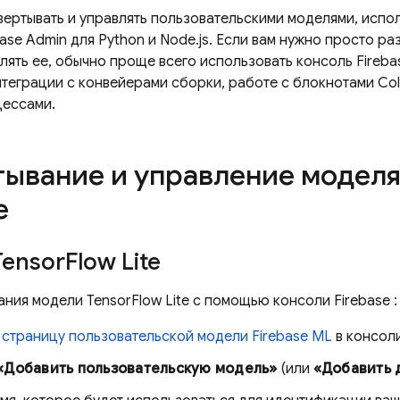
вертывать и управлять пользовательскими моделями, испо
ase Admin для Python и Node.js. Если вам нужно просто ра
лять ее, обычно проще всего использовать консоль
Fireba
теграции с конвейерами сборки, работе с блокнотами Col
цессами.
тывание и управление моделя
e
Tensor
Flow Lite
ания модели TensorFlow Lite с помощью консоли
Firebase
:
е
страницу пользовательской модели
Firebase ML
в консол
«Добавить пользовательскую модель»
(или
«Добавить 