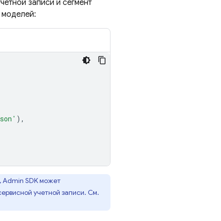
четной записи и сегмент
 моделей:
json'
),
, Admin SDK может
ервисной учетной записи. См.