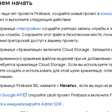
ем начать
с еще нет проекта Firebase, создайте новый проект в
конс
ект и выполните следующие действия:
странице
«Настройки»
создайте учетную запись службы и з
си службы. Сохраните этот файл в безопасном месте, пос
нистраторский доступ к вашему проекту.
странице «Хранилище» включите
Cloud Storage
. Запишите 
временного хранения файлов моделей при их добавлении в
ребуется хранилище
Cloud Storage
. Если вы используете т
те создать и использовать для этой цели хранилище, отл
лчанию.
странице
Firebase ML
нажмите «
Начать»
, если вы еще не 
 Google API
откройте свой проект Firebase и включите F
те и инициализируйте Admin SDK
.