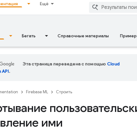
ентация
Ещё
Бегать
Справочные материалы
Пример
Эта страница переведена с помощью
Cloud
n API
.
entation
Firebase ML
Строить
ртывание пользовательск
авление ими