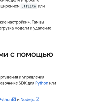
ей модели в проекте
расширением
.tflite
или
кие настройки». Там вы
агрузка модели и удаление
ями с помощью
ертывания и управления
равочнике SDK для
Python
или
Python
и
Node.js.