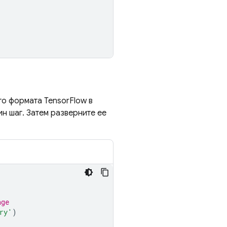
о формата TensorFlow в
н шаг. Затем разверните ее
age
ry'
)