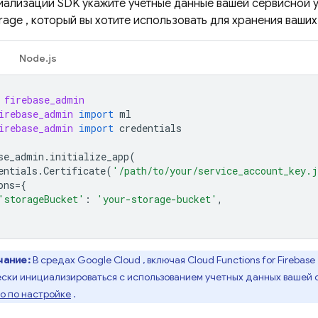
иализации SDK укажите учетные данные вашей сервисной у
rage
, который вы хотите использовать для хранения ваших
Node.js
firebase_admin
irebase_admin
import
ml
irebase_admin
import
credentials
se_admin
.
initialize_app
(
entials
.
Certificate
(
'/path/to/your/service_account_key.
ons
=
{
'storageBucket'
:
'your-storage-bucket'
,
чание:
В средах
Google Cloud
, включая
Cloud Functions for Firebase
ски инициализироваться с использованием учетных данных вашей с
о по настройке
.