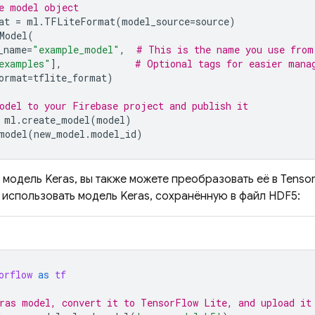
e model object
at
=
ml
.
TFLiteFormat
(
model_source
=
source
)
Model
(
_name
=
"example_model"
,
# This is the name you use from
examples"
],
# Optional tags for easier mana
ormat
=
tflite_format
)
odel to your Firebase project and publish it
ml
.
create_model
(
model
)
model
(
new_model
.
model_id
)
ь модель Keras, вы также можете преобразовать её в Tensor
 использовать модель Keras, сохранённую в файл HDF5:
orflow
as
tf
ras model, convert it to TensorFlow Lite, and upload it