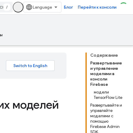
/
Блог
Перейти к консоли
ы
Содержание
Развертывание
и управление
моделями в
консоли
Firebase
модели
TensorFlow Lite
их моделей
Развертывайте и
управляйте
моделями с
помощью
Firebase Admin
SDK.