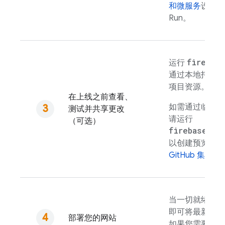
和微服务
设置
C
Run
。
firebase
运行
通过本地托管
项目资源。
在上线之前查看、
如需通过临时预
测试并共享更改
请运行
（可选）
firebase ho
以创建预览渠道
GitHub 集成
，
当一切就绪时
即可将最新的快
部署您的网站
如果您需要撤