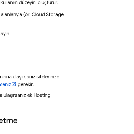
ullanım düzeyini oluşturur.
lanlarıyla (ör.
Cloud Storage
ayın.
rına ulaşırsanız sitelerinize
meniz
gerekir.
a ulaşırsanız ek
Hosting
 etme