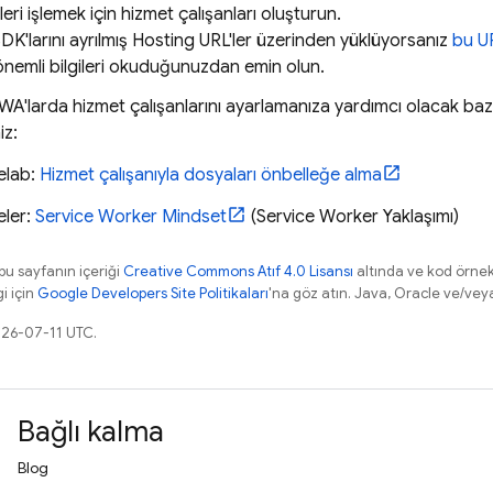
ekleri işlemek için hizmet çalışanları oluşturun.
DK'larını ayrılmış
Hosting
URL'ler üzerinden yüklüyorsanız
bu UR
nemli bilgileri okuduğunuzdan emin olun.
PWA'larda hizmet çalışanlarını ayarlamanıza yardımcı olacak baz
iz:
elab:
Hizmet çalışanıyla dosyaları önbelleğe alma
eler:
Service Worker Mindset
(Service Worker Yaklaşımı)
 bu sayfanın içeriği
Creative Commons Atıf 4.0 Lisansı
altında ve kod örnek
gi için
Google Developers Site Politikaları
'na göz atın. Java, Oracle ve/veya s
026-07-11 UTC.
Bağlı kalma
Blog