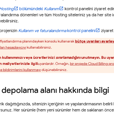
Hosting
bölümündeki
Kullanım
kontrol panelini ziyaret edi
uralandırma dönemleri ve tüm
Hosting
siteleriniz ya da her site 
bilirsiniz.
projenizin
Kullanım ve faturalandırma
kontrol panelini
ziyaret
 fiyatlandırma planındayken konsolu kullanarak
bütçe uyarıları ayarlay
lan hesaplayıcıyı
kullanabilirsiniz.
n kullanımınızı veya ücretlerinizi
sınırlamadığını
unutmayın. Bu uyarı
 maliyetlerinizle ilgili
uyarılardır
. Örneğin,
bir projede
Cloud Billing
pro
e bildirimlerini kullanmayı
düşünebilirsiniz.
depolama alanı hakkında bilgi
rik dağıttığınızda, sitenizin içeriğinin ve yapılandırmasının belir
rsunuz. Her sürümle (hem yeni sürümler hem de saklanan önceki 