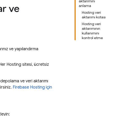
aktarımını
ar ve
anlama
Hosting veri
aktarımı kotası
Hosting veri
aktarımının
kullanımını
kontrol etme
larınız ve yapılandırma
 Her
Hosting
sitesi, ücretsiz
k depolama ve veri aktarımı
irsiniz.
Firebase Hosting
için
leyin: