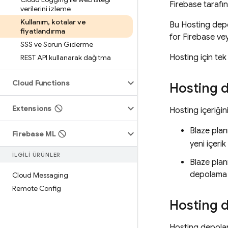
Firebase tarafı
verilerini izleme
Kullanım
,
kotalar ve
Bu
Hosting
depo
fiyatlandırma
for Firebase
vey
SSS ve Sorun Giderme
Hosting
için te
REST API kullanarak dağıtma
Cloud Functions
Hosting
d
Extensions
Hosting
içeriğin
Blaze pla
Firebase ML
yeni içeri
İLGİLİ ÜRÜNLER
Blaze plan
depolama a
Cloud Messaging
Remote Config
Hosting
d
Hosting
depolama