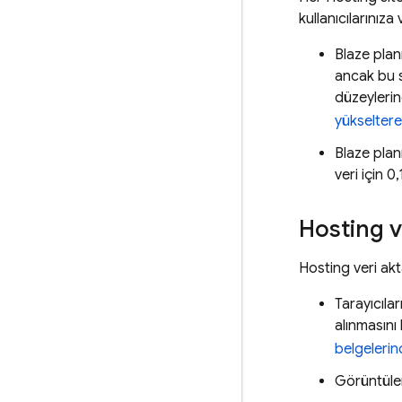
kullanıcılarınıza
Blaze pla
ancak bu s
düzeylerin
yükselter
Blaze plan
veri için 0
Hosting
v
Hosting
veri akt
Tarayıcıla
alınmasını
belgelerin
Görüntüle