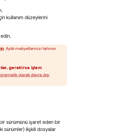
n.
için kullanım düzeylerini
 edin.
ın
. Aylık maliyetlerinizi tahmin
lar, gerekirse işlem
gramatik olarak devre dışı
li bir sürümünü işaret eden bir
sürümler) ilişkili dosyalar