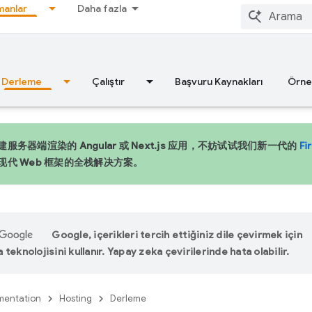
anlar
Daha fazla
Derleme
Çalıştır
Başvuru Kaynakları
Örne
服务器端渲染的 Angular 或 Next.js 应用，不妨试试我们新一代的
Fi
现代 Web 框架的全栈解决方案。
Google, içerikleri tercih ettiğiniz dile çevirmek için
teknolojisini kullanır. Yapay zeka çevirilerinde hata olabilir.
entation
Hosting
Derleme