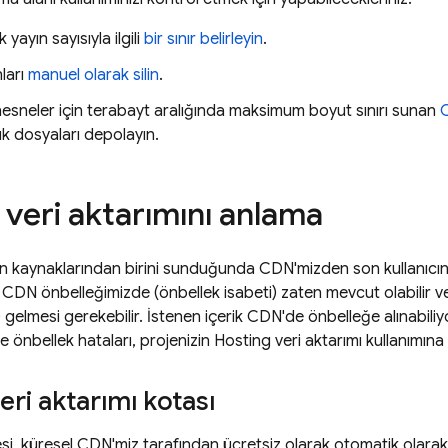
yayın sayısıyla ilgili
bir sınır belirleyin
.
nları
manuel olarak silin
.
esneler için terabayt aralığında maksimum boyut sınırı sunan
C
k dosyaları depolayın.
veri aktarımını anlama
zin kaynaklarından birini sunduğunda CDN'mizden son kullanıcını
 CDN önbelleğimizde (önbellek isabeti) zaten mevcut olabilir 
 gelmesi gerekebilir. İstenen içerik CDN'de önbelleğe alınabiliy
e önbellek hataları, projenizin
Hosting
veri aktarımı kullanımına d
eri aktarımı kotası
esi, küresel CDN'miz tarafından ücretsiz olarak otomatik olara