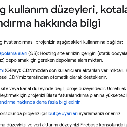
g kullanım düzeyleri
,
kotal
andırma hakkında bilgi
ng
fiyatlandırması, projenizin aşağıdakileri kullanımına bağlıdır:
polama alanı
(GB):
Hosting
sitelerinizin içeriğini (statik dosya
ız) depolamak için gereken depolama alanı miktarı.
mı
(GB/ay): CDN'mizden son kullanıcılara aktarılan veri miktarı.
esel CDN'miz tarafından otomatik olarak desteklenir.
site veya kanal düzeyinde değil, proje düzeyindedir. Ücretli e
nleştirmek için projenizi Blaze faturalandırma planına yükseltebil
landırma hakkında daha fazla bilgi edinin
.
onsolunda projeniz için
bütçe uyarıları
ayarlamanızı öneririz.
a düzeyinizi ve veri aktarımı düzeyinizi
Firebase
konsolunda iz