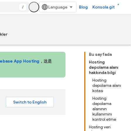
/
Blog
Konsola git
kler
Bu sayfada
rebase App Hosting
，这是
Hosting
depolama alanı
hakkında bilgi
Hosting
depolama alanı
kotası
Hosting
depolama
alanının
kullanımını
kontrol etme
Hosting veri