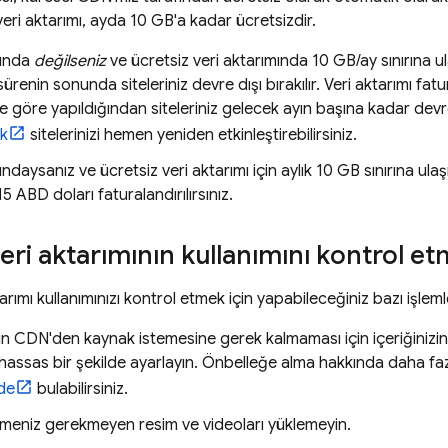
 veri aktarımı, ayda 10 GB'a kadar ücretsizdir.
nında
değilseniz
ve ücretsiz veri aktarımında 10 GB/ay sınırına ula
ürenin sonunda siteleriniz devre dışı bırakılır. Veri aktarımı fa
e göre yapıldığından siteleriniz gelecek ayın başına kadar devre 
ek
sitelerinizi hemen yeniden etkinleştirebilirsiniz.
ındaysanız ve ücretsiz veri aktarımı için aylık 10 GB sınırına ula
,15 ABD doları faturalandırılırsınız.
eri aktarımının kullanımını kontrol e
arımı kullanımınızı kontrol etmek için yapabileceğiniz bazı işleml
rın CDN'den kaynak istemesine gerek kalmaması için içeriğinizin
 hassas bir şekilde ayarlayın. Önbelleğe alma hakkında daha faz
de
bulabilirsiniz.
meniz gerekmeyen resim ve videoları yüklemeyin.