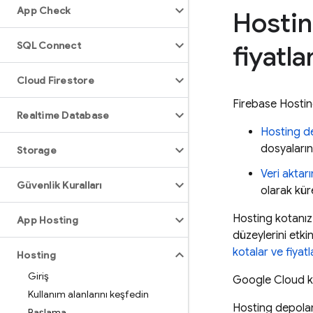
App Check
Hostin
SQL Connect
fiyatl
Cloud Firestore
Firebase Hosti
Realtime Database
Hosting
de
dosyaların
Storage
Veri aktarı
Güvenlik Kuralları
olarak kür
Hosting
kotanız 
App Hosting
düzeylerini etki
kotalar ve fiyat
Hosting
Giriş
Google Cloud
k
Kullanım alanlarını keşfedin
Hosting
depolam
Başlama