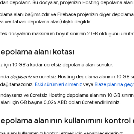
ndan depolanır. Bu dosyalar, projenizin
Hosting
depolama alanı k
lama alanı bağımsızdır ve Firebase projenizin diğer depolama a
a veritabanı depolama alanı) ilişkili değildir.
k tek dosyaların maksimum boyut sınırının 2 GB olduğunu unutm
epolama alanı kotası
iz için 10 GB'a kadar ücretsiz depolama alanı sunulur.
nında
değilseniz
ve ücretsiz
Hosting
depolama alanının 10 GB sını
k dağıtamazsınız.
Eski sürümleri silmeniz
veya
Blaze planına geç
ındaysanız ve ücretsiz
Hosting
depolama alanının 10 GB sınırın
lanı için GB başına 0,026 ABD doları ücretlendirilirsiniz.
epolama alanının kullanımını kontrol
 alanı kullanımınızı kontrol etmek için yapabilecekleriniz: