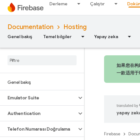
Derleme
Çalıştır
Doküm
Documentation
Hosting
Genel bakış
Temel bilgiler
Yapay zeka
如果您在构建
一款适用于
Genel bakış
Emulator Suite
yapay zeka 
Authentication
Telefon Numarası Doğrulama
Firebase
Docum