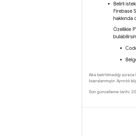
Belirli ist
Firebase S
hakkında ö
Özellikle 
bulabilirsin
Cod
Belg
Aksi belirtilmediği sürece
lisanslanmıştır. Ayrıntılı bil
Son güncelleme tarihi: 2
Öğrenme
Rehberler