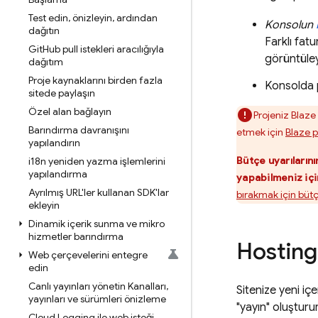
Test edin
,
önizleyin
,
ardından
Konsolun
dağıtın
Farklı fat
Git
Hub pull istekleri aracılığıyla
görüntüleye
dağıtım
Proje kaynaklarını birden fazla
Konsolda 
sitede paylaşın
Özel alan bağlayın
Projeniz Blaze
Barındırma davranışını
etmek için
Blaze p
yapılandırın
Bütçe uyarılarını
i18n yeniden yazma işlemlerini
yapılandırma
yapabilmeniz için
Ayrılmış URL'ler kullanan SDK'lar
bırakmak için bütç
ekleyin
Dinamik içerik sunma ve mikro
hizmetler barındırma
Hosting
Web çerçevelerini entegre
edin
Canlı yayınları yönetin Kanalları
,
Sitenize yeni içe
yayınları ve sürümleri önizleme
"yayın" oluşturu
Cloud Logging ile web isteği