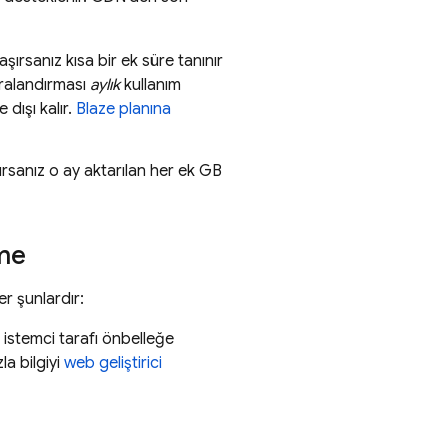
şırsanız kısa bir ek süre tanınır
turalandırması
aylık
kullanım
dışı kalır.
Blaze planına
şırsanız o ay aktarılan her ek GB
tme
er şunlardır:
 istemci tarafı önbelleğe
la bilgiyi
web geliştirici