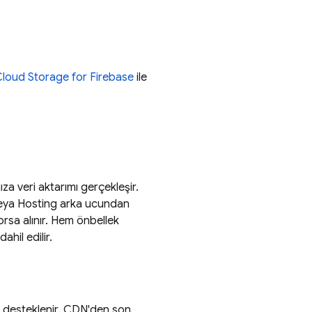
loud Storage for Firebase
ile
za veri aktarımı gerçekleşir.
veya
Hosting
arka ucundan
orsa alınır. Hem önbellek
ahil edilir.
k desteklenir. CDN'den son