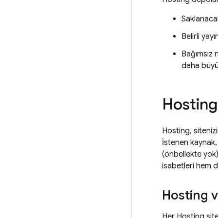
Saklanacak 
Belirli yayı
Bağımsız n
daha büyü
Hosting
Hosting
, siteni
İstenen kaynak,
(önbellekte yok)
isabetleri hem d
Hosting
v
Her
Hosting
sit