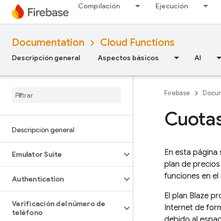
Compilación
Ejecución
Documentation
Cloud Functions
Descripción general
Aspectos básicos
AI
Firebase
Docum
Cuotas
Descripción general
En esta página 
Emulator Suite
plan de precios
funciones en el
Authentication
El plan Blaze p
Verificación del número de
Internet de for
teléfono
debido al espac