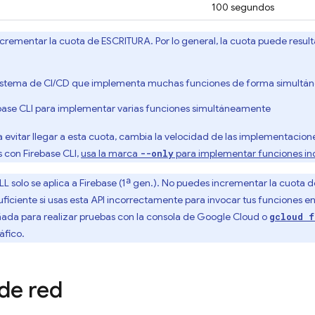
100 segundos
rementar la cuota de ESCRITURA. Por lo general, la cuota puede resultar
istema de CI/CD que implementa muchas funciones de forma simultánea
base CLI para implementar varias funciones simultáneamente
 evitar llegar a esta cuota, cambia la velocidad de las implementacione
con Firebase CLI,
usa la marca
para implementar funciones ind
--only
L solo se aplica a
Firebase
(1ª gen.). No puedes incrementar la cuota de
uficiente si usas esta API incorrectamente para invocar tus funciones 
eñada para realizar pruebas con la consola de Google Cloud o
gcloud f
áfico.
 de red