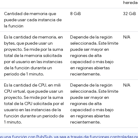
hereda
Cantidad de memoria que
8 GiB
32 GiB
puede usar cada instancia de
la función
Es la cantidad de memoria, en
Depende de la región
N/A
bytes, que puede usar un
seleccionada. Este límite
proyecto. Se mide por la suma
puede ser mayor en
total de la memoria solicitada
regiones de alta
por el usuario en las instancias
capacidad o más bajo
de la función durante un
en regiones abiertas
período de 1 minuto.
recientemente.
Es la cantidad de CPU, en mili
Depende de la región
N/A
CPU virtual, que puede usar un
seleccionada. Este límite
proyecto. Se mide por la suma
puede ser mayor en
total de la CPU solicitada por el
regiones de alta
usuario en las instancias de la
capacidad o más bajo
función durante un período de
en regiones abiertas
1 minuto.
recientemente.
as una función con
Pub/Sub
, ya sea a través de
funciones controladas p