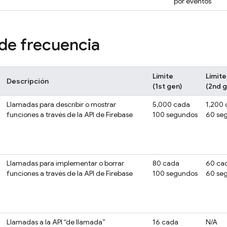
por eventos
 de frecuencia
Límite
Límite
Descripción
(1st gen)
(2nd g
Llamadas para describir o mostrar
5,000 cada
1,200
funciones a través de la API de
Firebase
100 segundos
60 se
Llamadas para implementar o borrar
80 cada
60 ca
funciones a través de la API de
Firebase
100 segundos
60 se
Llamadas a la API “de llamada”
16 cada
N/A