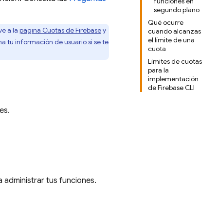
funciones en
segundo plano
Qué ocurre
ve a la
página Cuotas de
Firebase
y
cuando alcanzas
el límite de una
na tu información de usuario si se te
cuota
Límites de cuotas
para la
implementación
de Firebase CLI
es.
 administrar tus funciones.