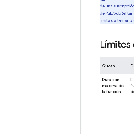
de una suscripció
de
Pub/Sub
(el
ta
límite de tamaño
Límites
Quota
D
Duración
E
máxima de
f
la función
d