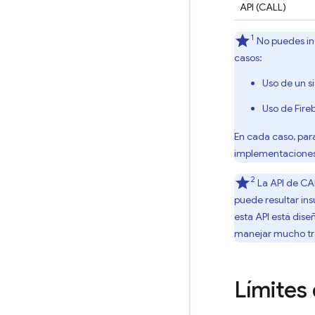
API (CALL)
1
No puedes inc
casos:
Uso de un s
Uso de Fire
En cada caso, para
implementaciones 
2
La API de CAL
puede resultar ins
esta API está dis
manejar mucho tr
Límites