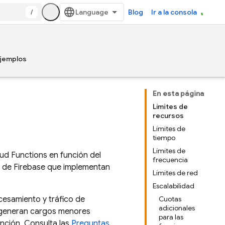
/
Blog
Ir a la consola
jemplos
En esta página
Límites de
recursos
Límites de
tiempo
Límites de
ud Functions
en función del
frecuencia
os de Firebase que implementan
Límites de red
Escalabilidad
cesamiento y tráfico de
Cuotas
adicionales
s generan cargos menores
para las
nción. Consulta las
Preguntas