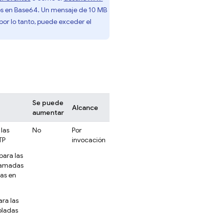
os en Base64. Un mensaje de 10 MB
por lo tanto, puede exceder el
Se puede
Alcance
aumentar
las
No
Por
TP
invocación
para las
ramadas
eas en
ra las
oladas