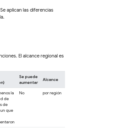
Se aplican las diferencias
a.
nciones. El alcance regional es
Se puede
Alcance
en)
aumentar
enos la
No
por región
ad de
os de
Run
que
entaron