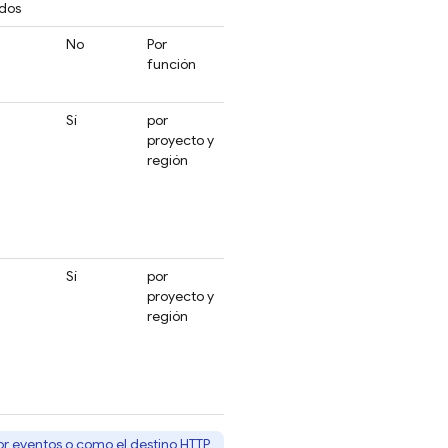
dos
No
Por
función
Sí
por
proyecto y
región
Sí
por
proyecto y
región
or eventos
o como el
destino HTTP