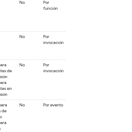
No
Por
función
No
Por
invocación
para
No
Por
tas de
invocación
sión
para
tas sin
sión
para
No
Por evento
s de
rc
para
s