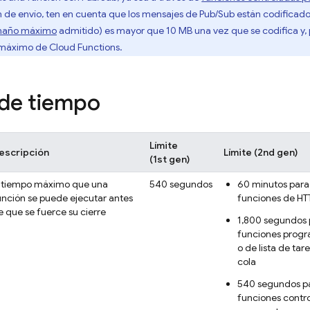
n de envío, ten en cuenta que los mensajes de
Pub/Sub
están codificad
maño máximo
admitido) es mayor que 10 MB una vez que se codifica y, 
 máximo de Cloud Functions.
 de tiempo
Límite
escripción
Límite (2nd gen)
(1st gen)
l tiempo máximo que una
540 segundos
60 minutos para 
unción se puede ejecutar antes
funciones de HT
e que se fuerce su cierre
1,800 segundos 
funciones prog
o de lista de tar
cola
540 segundos pa
funciones contr