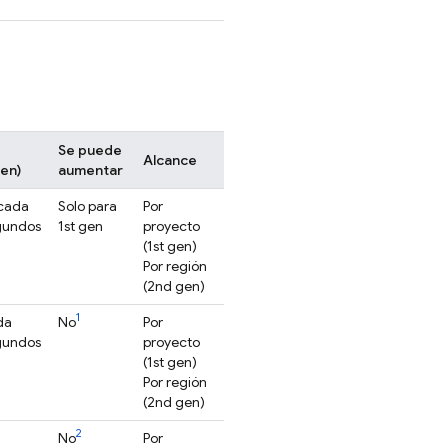
Se puede
Alcance
en)
aumentar
 cada
Solo para
Por
gundos
1st gen
proyecto
(1st gen)
Por región
(2nd gen)
1
da
No
Por
gundos
proyecto
(1st gen)
Por región
(2nd gen)
2
No
Por