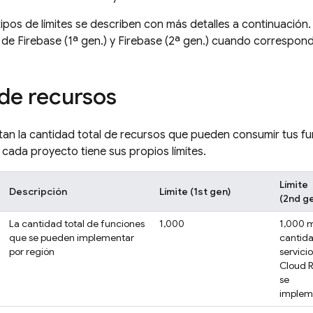
ipos de límites se describen con más detalles a continuación. 
s de
Firebase
(1ª gen.) y
Firebase
(2ª gen.) cuando correspond
 de recursos
ctan la cantidad total de recursos que pueden consumir tus fu
 cada proyecto tiene sus propios límites.
Límite
Descripción
Límite (1st gen)
(2nd g
La cantidad total de funciones
1,000
1,000 m
que se pueden implementar
cantid
por región
servici
Cloud 
se
implem