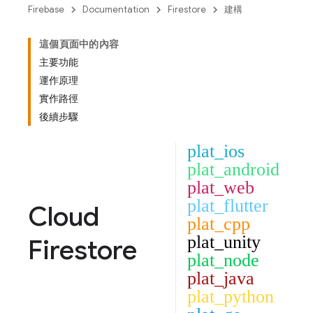
Firebase
Documentation
Firestore
建構
這個頁面中的內容
主要功能
運作原理
實作路徑
後續步驟
plat_ios
plat_android
plat_web
plat_flutter
Cloud
plat_cpp
plat_unity
Firestore
plat_node
plat_java
plat_python