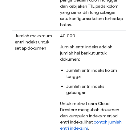
pengindeksan kolom tunggal
dan kebijakan TTL pada kolom
yang sama dihitung sebagai
satu konfigurasi kolom terhadap
batas.
Jumlah maksimum
40.000
entri indeks untuk
Jumlah entri indeks adalah
setiap dokumen
jumlah hal berikut untuk
dokumen:
Jumlah entri indeks kolom
tunggal
Jumlah entri indeks
gabungan
Untuk melihat cara
Cloud
Firestore
mengubah dokumen
dan kumpulan indeks menjadi
entri indeks, lihat
contoh jumlah
entri indeks ini
.