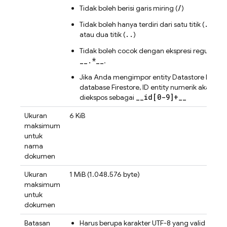
/
Tidak boleh berisi garis miring (
)
.
Tidak boleh hanya terdiri dari satu titik (
)
..
atau dua titik (
)
Tidak boleh cocok dengan ekspresi reguler
__.*__
.
Jika Anda mengimpor entity Datastore ke
database Firestore, ID entity numerik akan
__id[0-9]+__
diekspos sebagai
Ukuran
6 KiB
maksimum
untuk
nama
dokumen
Ukuran
1 MiB (1.048.576 byte)
maksimum
untuk
dokumen
Batasan
Harus berupa karakter UTF-8 yang valid