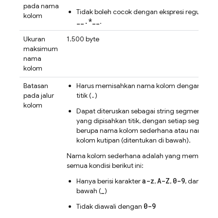
pada nama
Tidak boleh cocok dengan ekspresi reguler
kolom
__.*__
.
Ukuran
1.500 byte
maksimum
nama
kolom
Batasan
Harus memisahkan nama kolom dengan satu
.
pada jalur
titik (
)
kolom
.
Dapat diteruskan sebagai string segmen (
)
yang dipisahkan titik, dengan setiap segmen
berupa nama kolom sederhana atau nama
kolom kutipan (ditentukan di bawah).
Nama kolom sederhana adalah yang memenuhi
semua kondisi berikut ini:
a-z
A-Z
0-9
Hanya berisi karakter
,
,
, dan garis
_
bawah (
)
0-9
Tidak diawali dengan