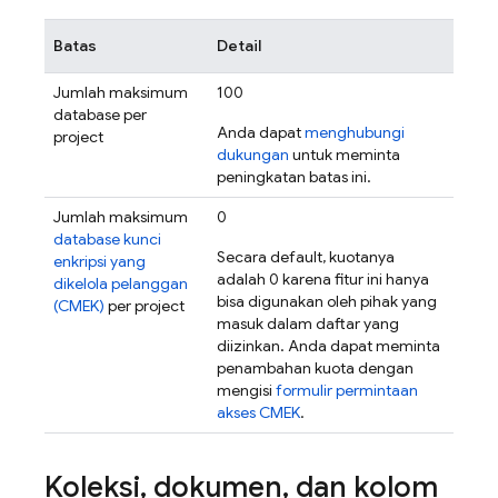
Batas
Detail
Jumlah maksimum
100
database per
Anda dapat
menghubungi
project
dukungan
untuk meminta
peningkatan batas ini.
Jumlah maksimum
0
database kunci
Secara default, kuotanya
enkripsi yang
adalah 0 karena fitur ini hanya
dikelola pelanggan
bisa digunakan oleh pihak yang
(CMEK)
per project
masuk dalam daftar yang
diizinkan. Anda dapat meminta
penambahan kuota dengan
mengisi
formulir permintaan
akses CMEK
.
Koleksi
,
dokumen
,
dan kolom