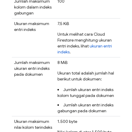
Jumlah maksimum
100
kolom dalam indeks
gabungan
Ukuran maksimum
7,5 KiB
entri indeks
Untuk melihat cara
Cloud
Firestore
menghitung ukuran
entri indeks, lihat
ukuran entri
indeks
.
Jumlah maksimum
8 MiB
ukuran entri indeks
Ukuran total adalah jumlah hal
pada dokumen
berikut untuk dokumen:
Jumlah ukuran entri indeks
kolom tunggal pada dokumen
Jumlah ukuran entri indeks
gabungan pada dokumen
Ukuran maksimum
1.500 byte
nilai kolom terindeks