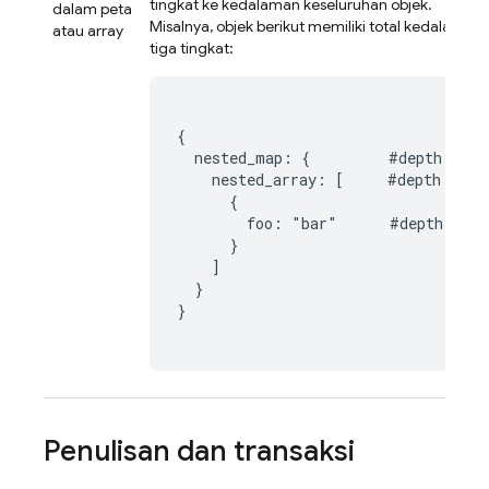
tingkat ke kedalaman keseluruhan objek.
dalam peta
Misalnya, objek berikut memiliki total kedalaman
atau array
tiga tingkat:
{

  nested_map: {         #depth 1

    nested_array: [     #depth 2

      {

        foo: "bar"      #depth 3

      }

    ]

  }

}

Penulisan dan transaksi