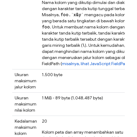
Nama kolom yang dikutip dimulai dan diakhiri
`
dengan karakter tanda kutip tunggal terbalik (
).
foo
.
`x&y`
x&y
Misalnya,
mengacu pada kolom
yang berada satu tingkatan di bawah kolom
foo
. Untuk membuat nama kolom dengan
karakter tanda kutip terbalik, tandai karakter
tanda kutip terbalik tersebut dengan karakter
\
garis miring terbalik (
). Untuk kemudahan, Anda
dapat menghindari nama kolom yang dikutip
dengan meneruskan jalur kolom sebagai objek
FieldPath (
misalnya, lihat JavaScript FieldPath
).
Ukuran
1.500 byte
maksimum
jalur kolom
Ukuran
1 MiB - 89 byte (1.048.487 byte)
maksimum
nilai kolom
Kedalaman
20
maksimum
Kolom peta dan array menambahkan satu
kolom