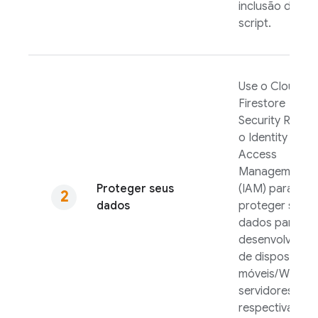
inclusão de
script.
Use o
Cloud
Firestore
Security Rules
o Identity and
Access
Management
Proteger seus
(IAM) para
dados
proteger seus
dados para
desenvolvimen
de dispositivos
móveis/Web e 
servidores,
respectivament