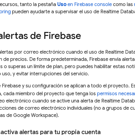
recursos, tanto la pestaña
Uso
en
Firebase
console
como las
oring
pueden ayudarte a supervisar el uso de
Realtime Datab
alertas de Firebase
alertas por correo electrónico cuando el uso de
Realtime Dat
lan de precios. De forma predeterminada, Firebase envía alert
 o superas un límite de plan, pero puedes habilitar estas not
o uso, y evitar interrupciones del servicio.
e Firebase y su configuración se aplican a todo el proyecto. E
, cada miembro del proyecto que tenga los
permisos necesari
reo electrónico cuando se active una alerta de
Realtime Data
ecciones de correo electrónico individuales (no a grupos de
as de Google Workspace).
activa alertas para tu propia cuenta