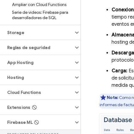
Ampliar con Cloud Functions
Conexion
Serie de videos: Firebase para
tiempo rea
desarrolladores de SQL
eventos en
Storage
Almacena
hosting d
Reglas de seguridad
Descarga
protocolo 
App Hosting
Carga:
Es
Hosting
de solicit
medida qu
Cloud Functions
Nota:
Como res
informes de factur
Extensions
Firebase ML