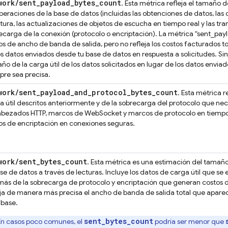
work/sent_payload_bytes_count
. Esta métrica refleja el tamaño d
operaciones de la base de datos (incluidas las obtenciones de datos, las 
itura, las actualizaciones de objetos de escucha en tiempo real y las tra
ecarga de la conexión (protocolo o encriptación). La métrica “sent_pa
os de ancho de banda de salida, pero no refleja los costos facturados t
os datos enviados desde tu base de datos en respuesta a solicitudes. S
ño de la carga útil de los datos solicitados en lugar de los datos envia
pre sea precisa.
work/sent_payload_and_protocol_bytes_count
. Esta métrica r
a útil descritos anteriormente y de la sobrecarga del protocolo que nec
bezados HTTP, marcos de WebSocket y marcos de protocolo en tiempo re
os de encriptación en conexiones seguras.
work
/
sent
_
bytes
_
count
. Esta métrica es una estimación del tamaño
ase de datos a través de lecturas. Incluye los datos de carga útil que se 
ás de la sobrecarga de protocolo y encriptación que generan costos de
eja de manera más precisa el ancho de banda de salida total que apare
abase
.
sent_bytes_count
En casos poco comunes, el
podría ser menor que