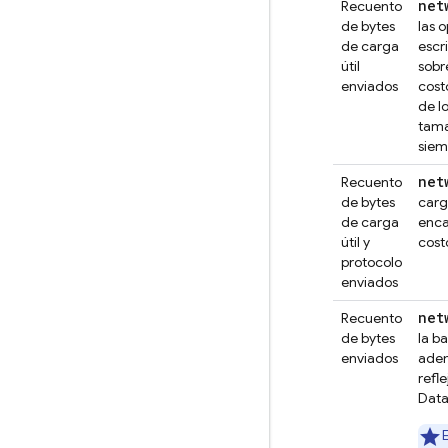
net
Recuento
de bytes
las 
de carga
escr
útil
sobr
enviados
cost
de l
tama
siem
net
Recuento
de bytes
carg
de carga
enca
útil y
cost
protocolo
enviados
net
Recuento
de bytes
la b
enviados
adem
refl
Dat