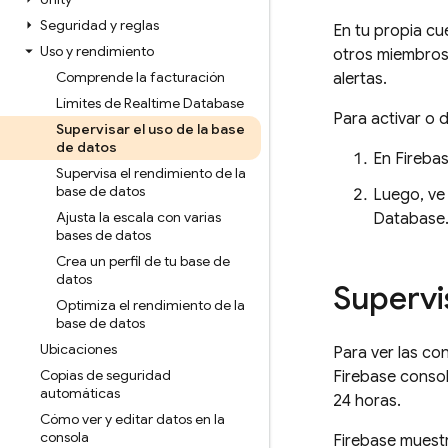
Seguridad y reglas
En tu propia cu
Uso y rendimiento
otros miembros 
Comprende la facturación
alertas.
Límites de Realtime Database
Para activar o 
Supervisar el uso de la base
de datos
En
Fireba
Supervisa el rendimiento de la
base de datos
Luego, ve
Ajusta la escala con varias
Database
bases de datos
Crea un perfil de tu base de
datos
Supervi
Optimiza el rendimiento de la
base de datos
Ubicaciones
Para ver las co
Copias de seguridad
Firebase
console
automáticas
24 horas.
Cómo ver y editar datos en la
consola
Firebase muestr