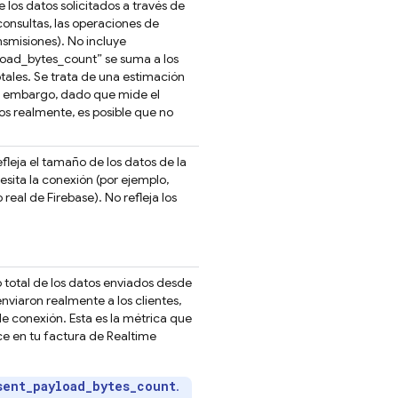
e los datos solicitados a través de
consultas, las operaciones de
nsmisiones). No incluye
yload_bytes_count” se suma a los
otales. Se trata de una estimación
in embargo, dado que mide el
dos realmente, es posible que no
efleja el tamaño de los datos de la
esita la conexión (por ejemplo,
al de Firebase). No refleja los
 total de los datos enviados desde
enviaron realmente a los clientes,
 conexión. Esta es la métrica que
ce en tu factura de
Realtime
sent_payload_bytes_count
.