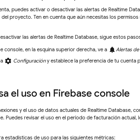
enta, puedes activar o desactivar las alertas de
Realtime Dat
del proyecto. Ten en cuenta que aún necesitas los permisos 
desactivar las alertas de
Realtime Database
, sigue estos paso
notifications
se
console, en la esquina superior derecha, ve a
Alertas de
settings
 a
Configuración
y establece la preferencia de tu cuenta p
.
sa el uso en
Firebase
console
nexiones y el uso de datos actuales de
Realtime Database
, co
. Puedes revisar el uso en el período de facturación actual, lo
a estadísticas de uso para las siguientes métricas: