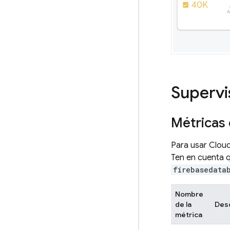
Supervi
Métricas
Para usar
Cloud
Ten en cuenta q
firebasedata
Nombre
de la
Des
métrica