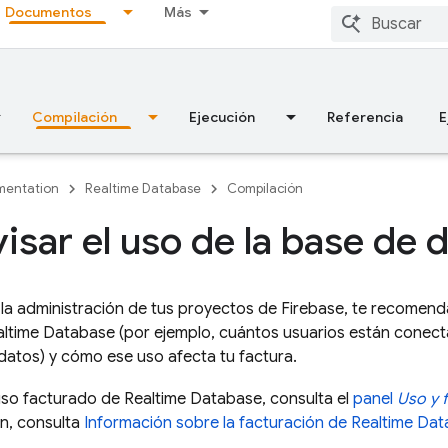
Documentos
Más
Compilación
Ejecución
Referencia
E
entation
Realtime Database
Compilación
isar el uso de la base de 
a administración de tus proyectos de Firebase, te recomend
altime Database
(por ejemplo, cuántos usuarios están conec
datos) y cómo ese uso afecta tu factura.
 uso facturado de
Realtime Database
, consulta el
panel
Uso y 
ón, consulta
Información sobre la facturación de
Realtime Da