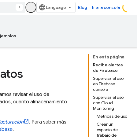
/
Blog
Ir a la consola
jemplos
En esta página
Recibe alertas
datos
de Firebase
Supervisa el uso
en Firebase
console
amos revisar el uso de
Supervisa el uso
tados, cuánto almacenamiento
con Cloud
Monitoring
Métricas de uso
facturación
. Para saber más
Crear un
tabase
.
espacio de
trabajo de