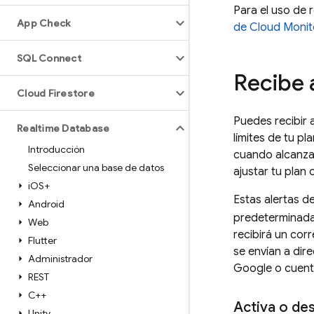
Para el uso de 
App Check
de
Cloud Monit
SQL Connect
Recibe 
Cloud Firestore
Puedes recibir 
Realtime Database
límites de tu p
Introducción
cuando alcanzas
Seleccionar una base de datos
ajustar tu plan 
i
OS+
Estas alertas d
Android
predeterminada
Web
recibirá un cor
Flutter
se envían a dir
Administrador
Google o cuent
REST
C++
Activa o des
Unity