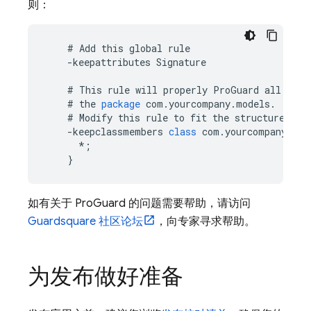
则：
#
Add
this
global
rule
-
keepattributes
Signature
#
This
rule
will
properly
ProGuard
all
the
#
the
package
com
.
yourcompany
.
models
.
#
Modify
this
rule
to
fit
the
structure
of
-
keepclassmembers
class
com
.
yourcompany
.
mod
*
;
}
如有关于 ProGuard 的问题需要帮助，请访问
Guardsquare 社区论坛
，向专家寻求帮助。
为发布做好准备