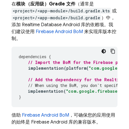
在
模块（应用级）Gradle 文件
（通常是
<project>/<app-module>/build.gradle.kts
或
<project>/<app-module>/build.gradle
）中，
添加
Realtime Database
Android 库的依赖项。我
们建议使用
Firebase Android BoM
来实现库版本控
制。
dependencies
{
// Import the 
BoM
 for the Firebase platf
implementation
(
platform
(
"com.google.fir
// Add the dependency for the 
Realtime 
// When using the 
BoM
, you don't specify ve
implementation
(
"com.google.firebase:fir
}
借助
Firebase Android BoM
，可确保您的应用使用
的始终是 Firebase Android 库的兼容版本。