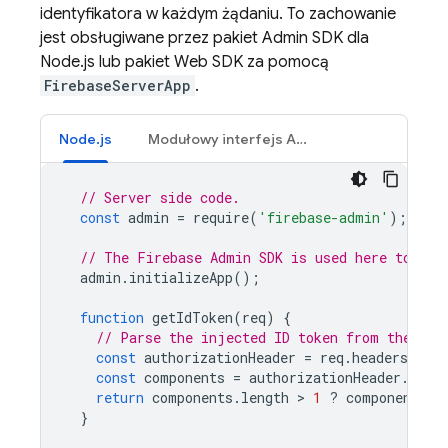
identyfikatora w każdym żądaniu. To zachowanie
jest obsługiwane przez pakiet Admin SDK dla
Node.js lub pakiet Web SDK za pomocą
FirebaseServerApp
.
Node.js
Modułowy interfejs API sieci
// Server side code.
const
admin
=
require
(
'firebase-admin'
);
// The Firebase Admin SDK is used here to ver
admin
.
initializeApp
();
function
getIdToken
(
req
)
{
// Parse the injected ID token from the req
const
authorizationHeader
=
req
.
headers
.
auth
const
components
=
authorizationHeader
.
spli
return
components
.
length
 > 
1
?
components
[
1
}