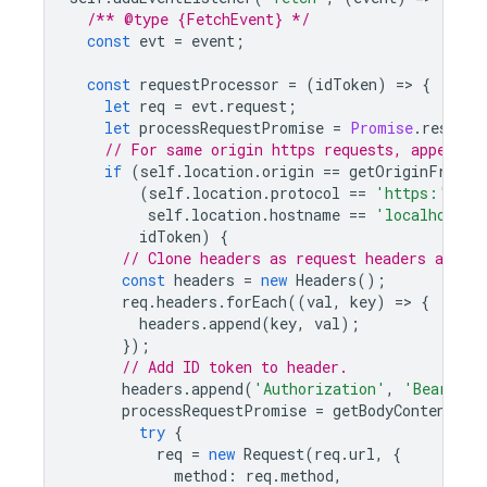
/** @type {FetchEvent} */
const
evt
=
event
;
const
requestProcessor
=
(
idToken
)
=
>
{
let
req
=
evt
.
request
;
let
processRequestPromise
=
Promise
.
resolve
// For same origin https requests, append i
if
(
self
.
location
.
origin
==
getOriginFromUr
(
self
.
location
.
protocol
==
'https:'
||
self
.
location
.
hostname
==
'localhost'
)
idToken
)
{
// Clone headers as request headers are i
const
headers
=
new
Headers
();
req
.
headers
.
forEach
((
val
,
key
)
=
>
{
headers
.
append
(
key
,
val
);
});
// Add ID token to header.
headers
.
append
(
'Authorization'
,
'Bearer '
processRequestPromise
=
getBodyContent
(
re
try
{
req
=
new
Request
(
req
.
url
,
{
method
:
req
.
method
,