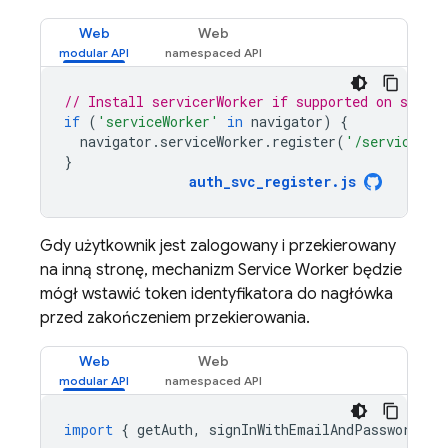
Web
Web
// Install servicerWorker if supported on sign-i
if
(
'serviceWorker'
in
navigator
)
{
navigator
.
serviceWorker
.
register
(
'/service-wo
}
auth_svc_register
.
js
Gdy użytkownik jest zalogowany i przekierowany
na inną stronę, mechanizm Service Worker będzie
mógł wstawić token identyfikatora do nagłówka
przed zakończeniem przekierowania.
Web
Web
import
{
getAuth
,
signInWithEmailAndPassword
}