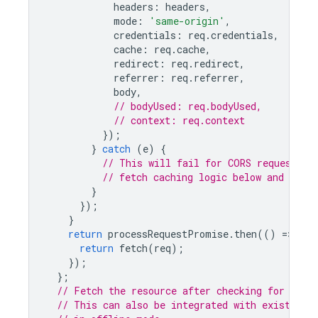
headers
:
headers
,
mode
:
'same-origin'
,
credentials
:
req
.
credentials
,
cache
:
req
.
cache
,
redirect
:
req
.
redirect
,
referrer
:
req
.
referrer
,
body
,
// bodyUsed: req.bodyUsed,
// context: req.context
});
}
catch
(
e
)
{
// This will fail for CORS requests. 
// fetch caching logic below and do no
}
});
}
return
processRequestPromise
.
then
(()
=
>
{
return
fetch
(
req
);
});
};
// Fetch the resource after checking for the 
// This can also be integrated with existing 