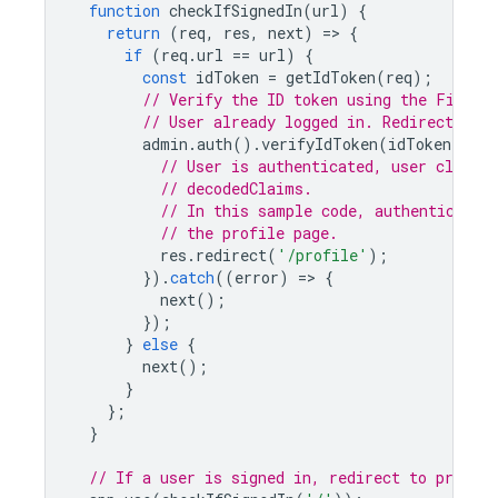
function
checkIfSignedIn
(
url
)
{
return
(
req
,
res
,
next
)
=
>
{
if
(
req
.
url
==
url
)
{
const
idToken
=
getIdToken
(
req
);
// Verify the ID token using the Fireba
// User already logged in. Redirect to p
admin
.
auth
().
verifyIdToken
(
idToken
).
the
// User is authenticated, user claims
// decodedClaims.
// In this sample code, authenticated
// the profile page.
res
.
redirect
(
'/profile'
);
}).
catch
((
error
)
=
>
{
next
();
});
}
else
{
next
();
}
};
}
// If a user is signed in, redirect to profile