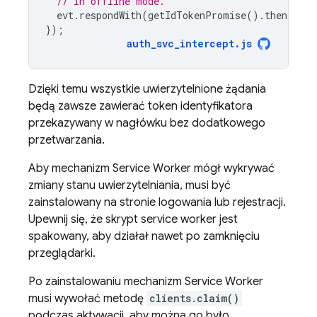
// in offline mode.
evt
.
respondWith
(
getIdTokenPromise
().
then
(
requ
});
auth_svc_intercept
.
js
Dzięki temu wszystkie uwierzytelnione żądania
będą zawsze zawierać token identyfikatora
przekazywany w nagłówku bez dodatkowego
przetwarzania.
Aby mechanizm Service Worker mógł wykrywać
zmiany stanu uwierzytelniania, musi być
zainstalowany na stronie logowania lub rejestracji.
Upewnij się, że skrypt service worker jest
spakowany, aby działał nawet po zamknięciu
przeglądarki.
Po zainstalowaniu mechanizm Service Worker
musi wywołać metodę
clients.claim()
podczas aktywacji, aby można go było