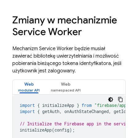
Zmiany w mechanizmie
Service Worker
Mechanizm Service Worker będzie musiał
zawierać bibliotekę uwierzytelniania i możliwość
pobierania bieżącego tokena identyfikatora, jeśli
użytkownik jest zalogowany.
Web
Web
import
{
initializeApp
}
from
"firebase/app"
;
import
{
getAuth
,
onAuthStateChanged
,
getIdToke
// Initialize the Firebase app in the service w
initializeApp
(
config
);