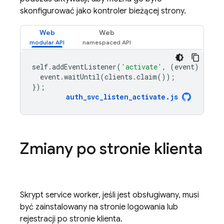
skonfigurować jako kontroler bieżącej strony.
Web
Web
self
.
addEventListener
(
'activate'
,
(
event
)
=
>
{
event
.
waitUntil
(
clients
.
claim
());
});
auth_svc_listen_activate
.
js
Zmiany po stronie klienta
Skrypt service worker, jeśli jest obsługiwany, musi
być zainstalowany na stronie logowania lub
rejestracji po stronie klienta.