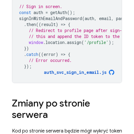
// Sign in screen.
const
auth
=
getAuth
();
signInWithEmailAndPassword
(
auth
,
email
,
passwor
.
then
((
result
)
=
>
{
// Redirect to profile page after sign-in. 
// this and append the ID token to the heade
window
.
location
.
assign
(
'/profile'
);
})
.
catch
((
error
)
=
>
{
// Error occurred.
});
auth_svc_sign_in_email
.
js
Zmiany po stronie
serwera
Kod po stronie serwera będzie mógł wykryć token