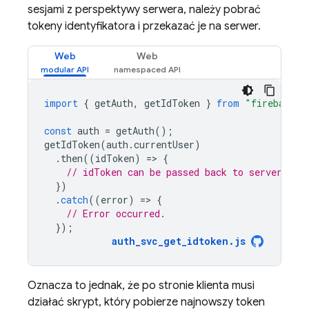
sesjami z perspektywy serwera, należy pobrać
tokeny identyfikatora i przekazać je na serwer.
Web
Web
import
{
getAuth
,
getIdToken
}
from
"firebase/a
const
auth
=
getAuth
();
getIdToken
(
auth
.
currentUser
)
.
then
((
idToken
)
=
>
{
// idToken can be passed back to server.
})
.
catch
((
error
)
=
>
{
// Error occurred.
});
auth_svc_get_idtoken
.
js
Oznacza to jednak, że po stronie klienta musi
działać skrypt, który pobierze najnowszy token