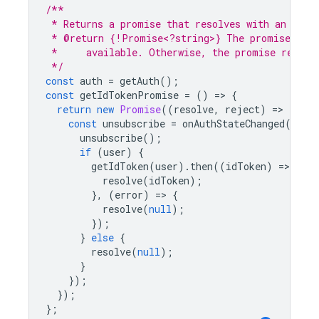
/**
 * Returns a promise that resolves with an ID t
 * @return {!Promise<?string>} The promise that
 *     available. Otherwise, the promise resolv
 */
const
auth
=
getAuth
();
const
getIdTokenPromise
=
()
=
>
{
return
new
Promise
((
resolve
,
reject
)
=
>
{
const
unsubscribe
=
onAuthStateChanged
(
auth
unsubscribe
();
if
(
user
)
{
getIdToken
(
user
).
then
((
idToken
)
=
>
{
resolve
(
idToken
);
},
(
error
)
=
>
{
resolve
(
null
);
});
}
else
{
resolve
(
null
);
}
});
});
};