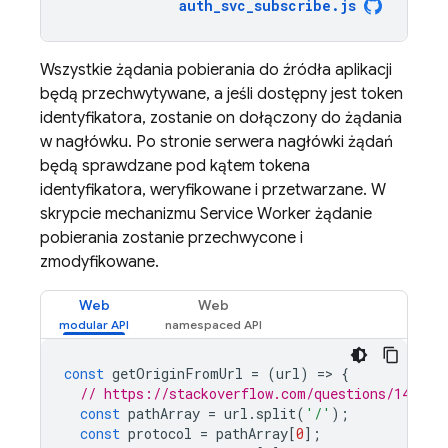
auth_svc_subscribe
.
js
Wszystkie żądania pobierania do źródła aplikacji
będą przechwytywane, a jeśli dostępny jest token
identyfikatora, zostanie on dołączony do żądania
w nagłówku. Po stronie serwera nagłówki żądań
będą sprawdzane pod kątem tokena
identyfikatora, weryfikowane i przetwarzane. W
skrypcie mechanizmu Service Worker żądanie
pobierania zostanie przechwycone i
zmodyfikowane.
Web
Web
const
getOriginFromUrl
=
(
url
)
=
>
{
// https://stackoverflow.com/questions/142088
const
pathArray
=
url
.
split
(
'/'
);
const
protocol
=
pathArray
[
0
];