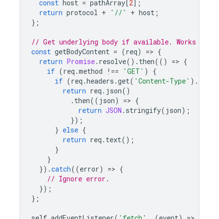
const
host
=
pathArray
[
2
];
return
protocol
+
'//'
+
host
;
};
// Get underlying body if available. Works for 
const
getBodyContent
=
(
req
)
=
>
{
return
Promise
.
resolve
().
then
(()
=
>
{
if
(
req
.
method
!==
'GET'
)
{
if
(
req
.
headers
.
get
(
'Content-Type'
).
index
return
req
.
json
()
.
then
((
json
)
=
>
{
return
JSON
.
stringify
(
json
);
});
}
else
{
return
req
.
text
();
}
}
}).
catch
((
error
)
=
>
{
// Ignore error.
});
};
self
.
addEventListener
(
'fetch'
,
(
event
)
=
>
{