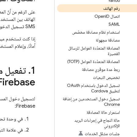
Yahoo
رقم الهاتف
على الرغم من أنّ الم
اتصال Open
ID
الهاتف بين المستخد
SAML
SMS تسجيل الدخول إلى حساب باستخدام رقم هاتف الجهاز.
استخدام نظام مصادقة مخصّص
إذا كنت تستخدم ميز
مصادقة مجهولة
أمانًا، وإعلام المس
المصادقة المتعدّدة العوامل للرسائل
القصيرة
المصادقة المتعدّدة العوامل (TOTP)
تفعيل م
ربط عدة موفّري مصادقة
تخصيص التبعيات
Firebase
تسجيل الدخول باستخدام OAuth
لتطبيق Cordova
تسجيل دخول المستخدمين من إضافة
Chrome
Firebase:
استمرار حالة المصادقة
في وحدة تحك
حالة النجاح في إجراءات البريد
الإلكتروني
في علامة الت
جلسات مشغّل الخدمات