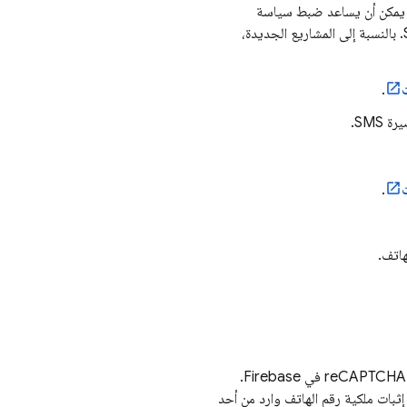
ائل SMS إليها أو عدم السماح بذلك يمكن أن يساعد ضبط سياسة
منطقة الرسائل القصيرة SMS في حماية تطبيقاتك من إساءة استخدام الرسائل القصيرة SMS. بالنسبة إلى المشاريع الجديدة،
.
SMS.
.
هاتف.
قبل أن تتمكّن من تسجيل دخول المستخدمين باستخدام أرقام هواتفهم، عليك إعداد أداة التحقّق من reCAPTCHA في Firebase.
د من أنّ طلب إثبات ملكية رقم الهاتف وارد من أحد