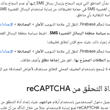
اضبط سياسة بشأن المناطق التي تريد السماح بإرسال رس
سة التلقائية بأي مناطق.
دة تحكّم
Firebase
، انتقِل إلى علامة التبويب
الأمان
>
المصادقة
>
الإعدادات
م
سياسة منطقة الرسائل القصيرة SMS
، اضبط سياسة منطقة الرسائل القصيرة 
ك إجراء ذلك، عليك منح الإذن لنطاق تطبيقك:
دة تحكّم
Firebase
، انتقِل إلى علامة التبويب
الأمان
>
المصادقة
>
الإعدادات
م
النطاقات المصرّح بها
، انقر على
إضافة نطاق
وأضِف نطاقك.
أنّه لا يُسمح باستخدام المضيف المحلي كنطاق مستضاف لأغراض المصادقة عبر ال
ة التحقّق من re
CAPTCHA
تستخدم Firebase خدمة reCAPTCHA لمنع إساءة الاستخدام، مثلاً من خلال التأكّ