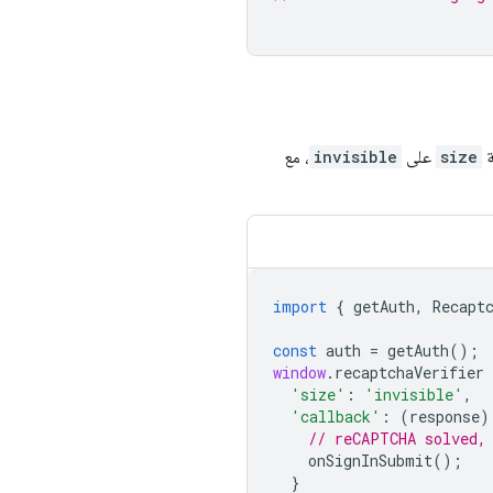
ة
size
على
invisible
، مع
import
{
getAuth
,
Recapt
const
auth
=
getAuth
();
window
.
recaptchaVerifier
'size'
:
'invisible'
,
'callback'
:
(
response
)
// reCAPTCHA solved,
onSignInSubmit
();
}