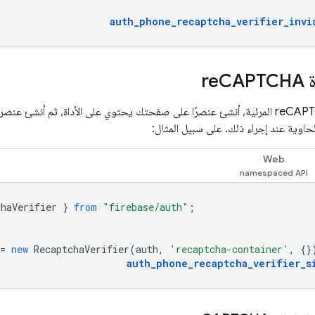
auth_phone_recaptcha_verifier_invi
r
CAPTCHA
اوية عند إجراء ذلك. على سبيل المثال:
Web
chaVerifier
}
from
"firebase/auth"
;
=
new
RecaptchaVerifier
(
auth
,
'recaptcha-container'
,
{}
auth_phone_recaptcha_verifier_s