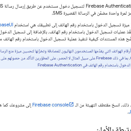
Firebase Authenticat
لمرة واحدة مضمّن في الرسالة القصيرة SMS.
ميزة تسجيل الدخول باستخدام رقم الهاتف إلى تطبيقك هي استخدام
baseUI
ّذ عمليات تسجيل الدخول باستخدام رقم الهاتف، بالإضافة إلى تسجيل الدخول 
 هذه المستندات كيفية تنفيذ عملية تسجيل الدخول باستخدام رقم الهاتف من خلال حزمة
ترسل Google أرقام الهواتف التي يقدّمها المستخدمون النهائيون للمصادقة وتخزّنها لتحسين ميزة منع ا
جميع خدمات Google، بما في ذلك Firebase على سبيل المثال لا الحصر. على المطوّرين التأكّ
لدخول باستخدام رقم الهاتف في
Firebase Authentication
ء ذلك، انسخ مقتطف التهيئة من الـ
console
Firebase
إلى مشروعك كما ه
.
تبطة بالأمان