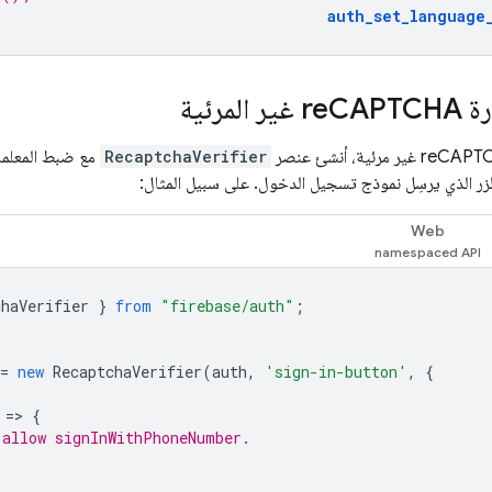
auth_set_language
re
CAPTCHA غير المرئية
RecaptchaVerifier
مع ضبط المعلم
زر الذي يرسِل نموذج تسجيل الدخول. على سبيل المثال:
Web
chaVerifier
}
from
"firebase/auth"
;
=
new
RecaptchaVerifier
(
auth
,
'sign-in-button'
,
{
=
>
{
 allow signInWithPhoneNumber.