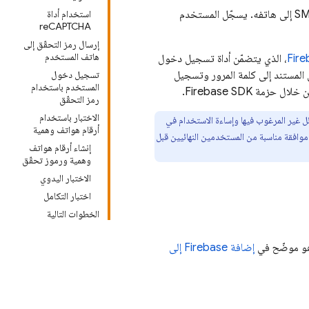
لتسجيل دخول مستخدم عن طريق إرسال رسالة SMS إلى هاتفه. يسجّل المستخدم
استخدام أداة
reCAPTCHA
إرسال رمز التحقّق إلى
هاتف المستخدم
Fire
، الذي يتضمّن أداة تسجيل دخول
المستند إلى كلمة المرور وتسجيل
تسجيل دخول
المستخدم باستخدام
 Firebase SDK.
رمز التحقّق
الاختبار باستخدام
لرسائل غير المرغوب فيها وإساءة الاستخدام في
أرقام هواتف وهمية
د من حصولهم على موافقة مناسبة من المستخدمين النهائيين قبل
إنشاء أرقام هواتف
وهمية ورموز تحقّق
الاختبار اليدوي
اختبار التكامل
الخطوات التالية
و موضّح في
إضافة Firebase إلى