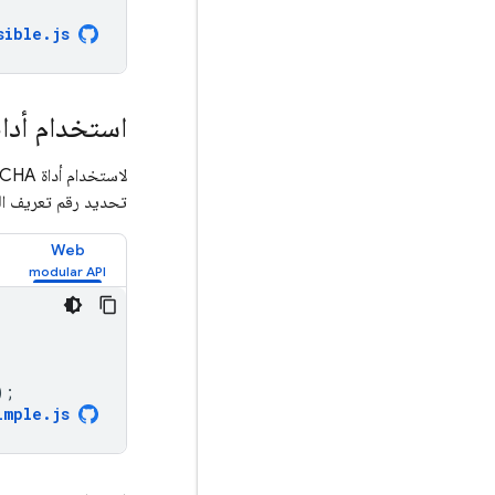
sible
.
js
استخدام أداة e
لاستخدام أداة reCAPTCHA المرئية، أنشئ عنصرًا على صفحتك يحتوي على الأداة، ثم أنشئ عنصر
تحديد رقم تعريف الح
Web
);
imple
.
js