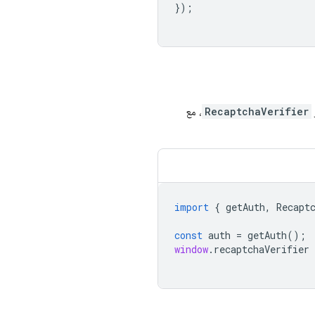
});
RecaptchaVerifier
، مع
import
{
getAuth
,
Recapt
const
auth
=
getAuth
();
window
.
recaptchaVerifier