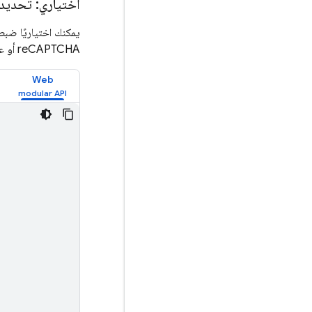
اختياري: تحديد م
يمكنك اختياريًا ضب
reCAPTCHA أو عندما تنتهي صلاحية reCAPTCHA قبل أن يرسِل المستخدم النموذج:
Web