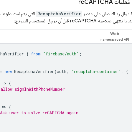
َعلمات re
CAPTCHA
ط دوال رد الاتصال على عنصر
RecaptchaVerifier
التي يتم استدعاؤها ع
Web
chaVerifier
}
from
"firebase/auth"
;
=
new
RecaptchaVerifier
(
auth
,
'recaptcha-container'
,
{
=
>
{
 allow signInWithPhoneNumber.
=
>
{
 Ask user to solve reCAPTCHA again.