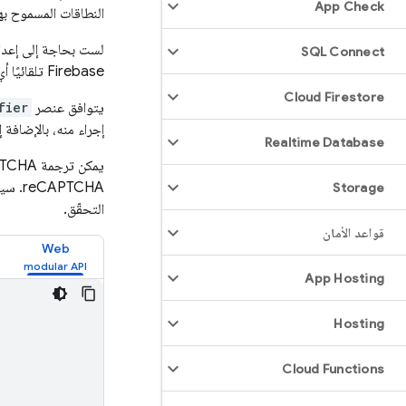
App Check
النطاقات المسموح به
لست بحاجة إلى إعداد عميل reCAPTCHA يدويًا.
SQL Connect
Firebase تلقائيًا أي مفاتيح ورموز سرية ضرورية للعميل وتتعامل معها.
Cloud Firestore
يتوافق عنصر
fier
إجراء منه، بالإضافة إلى أداة reCAPTCHA، التي تتطلّب دائمًا تفاعل 
Realtime Database
Storage
التحقّق.
قواعد الأمان
Web
App Hosting
Hosting
Cloud Functions