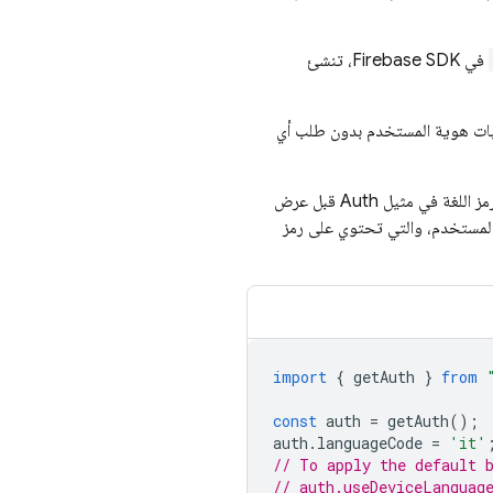
في Firebase SDK، تنشئ
 إثبات هوية المستخدم بدون طلب أي
يمكن ترجمة reCAPTCHA الأساسي المعروض إلى اللغة المفضّلة لدى المستخدم من خلال تعديل رمز اللغة في مثيل Auth قبل عرض
كورة أعلاه أيضًا على الرسالة القصيرة SMS المُرسَلة إلى المستخدم، والتي تحتوي على رمز
import
{
getAuth
}
from
const
auth
=
getAuth
();
auth
.
languageCode
=
'it'
// To apply the default 
// auth.useDeviceLanguag