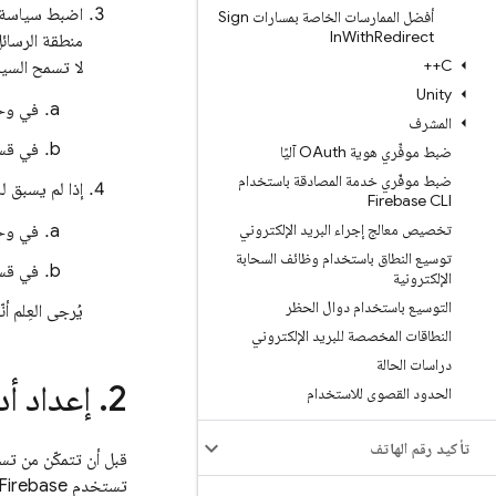
أفضل الممارسات الخاصة بمسارات Sign
In
With
Redirect
C++
لا تسمح السيا
Unity
في وح
المشرف
في قس
ضبط موفِّري هوية OAuth آليًا
ضبط موفّري خدمة المصادقة باستخدام
إذا لم يسبق ل
Firebase CLI
تخصيص معالج إجراء البريد الإلكتروني
في وح
توسيع النطاق باستخدام وظائف السحابة
في قس
الإلكترونية
التوسيع باستخدام دوال الحظر
يُرجى العِلم 
النطاقات المخصصة للبريد الإلكتروني
دراسات الحالة
إعداد أدا
الحدود القصوى للاستخدام
تأكيد رقم الهاتف