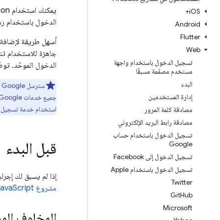
يمكنك استخدام
ion
i
OS+
الدخول باستخدام رمز 
Android
Flutter
أسهل طريقة لإضافة 
Web
جاهزة للاستخدام تنف
تسجيل الدخول باستخدام واجهة
الدخول الموحّد. توضّح
مستخدم مصمّمة مسبقًا
البدء
س
إدارة المستخدمين
استخدام خدمة تسجيل ا
مصادقة كلمة المرور
مصادقة رابط البريد الإلكتروني
تسجيل الدخول باستخدام حساب
قبل البدء
Google
تسجيل الدخول إلى Facebook
تسجيل الدخول باستخدام Apple
إذا لم يسبق لك إجرا
Twitter
مشروع JavaScript
Git
Hub
Microsoft
المخاوف المر