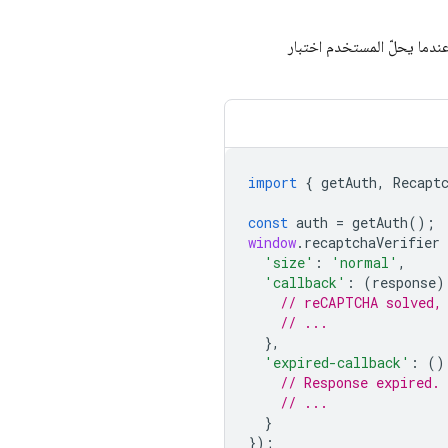
ندما يحلّ المستخدم اختبار
import
{
getAuth
,
Recapt
const
auth
=
getAuth
();
window
.
recaptchaVerifier
'size'
:
'normal'
,
'callback'
:
(
response
)
// reCAPTCHA solved,
// ...
},
'expired-callback'
:
()
// Response expired.
// ...
}
});