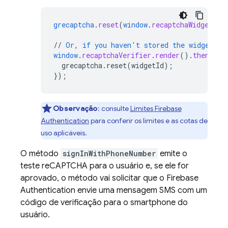
grecaptcha
.
reset
(
window
.
recaptchaWidgetId
)
//
Or
,
if
you
haven
'
t
stored
the
widget
ID
window
.
recaptchaVerifier
.
render
()
.
then
(
fun
grecaptcha.reset(widgetId)
;
}
);
Observação
: consulte
Limites
Firebase
Authentication
para conferir os limites e as cotas de
uso aplicáveis.
O método
signInWithPhoneNumber
emite o
teste reCAPTCHA para o usuário e, se ele for
aprovado, o método vai solicitar que o
Firebase
Authentication
envie uma mensagem SMS com um
código de verificação para o smartphone do
usuário.