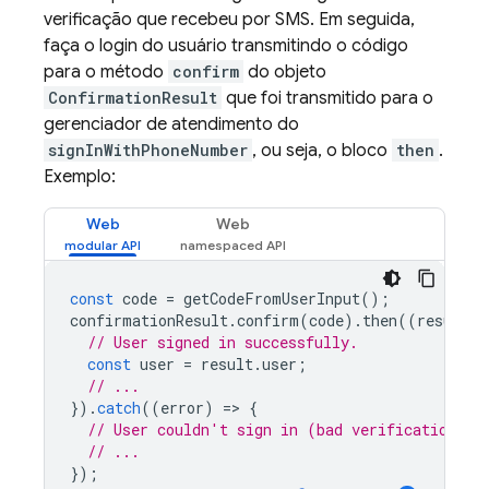
verificação que recebeu por SMS. Em seguida,
faça o login do usuário transmitindo o código
para o método
confirm
do objeto
ConfirmationResult
que foi transmitido para o
gerenciador de atendimento do
signInWithPhoneNumber
, ou seja, o bloco
then
.
Exemplo:
Web
Web
const
code
=
getCodeFromUserInput
();
confirmationResult
.
confirm
(
code
).
then
((
result
)
// User signed in successfully.
const
user
=
result
.
user
;
// ...
}).
catch
((
error
)
=
>
{
// User couldn't sign in (bad verification co
// ...
});