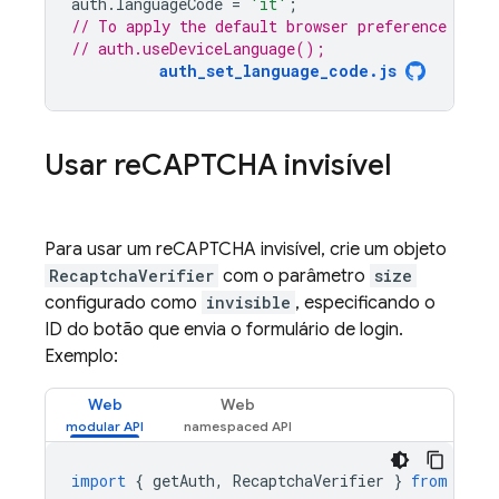
auth
.
languageCode
=
'it'
;
// To apply the default browser preference inst
// auth.useDeviceLanguage();
auth_set_language_code.js
Usar re
CAPTCHA invisível
Para usar um reCAPTCHA invisível, crie um objeto
RecaptchaVerifier
com o parâmetro
size
configurado como
invisible
, especificando o
ID do botão que envia o formulário de login.
Exemplo:
Web
Web
import
{
getAuth
,
RecaptchaVerifier
}
from
"fir