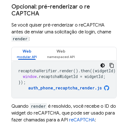
Opcional: pré-renderizar o re
CAPTCHA
Se você quiser pré-renderizar o reCAPTCHA
antes de enviar uma solicitação de login, chame
render
:
Web
Web
recaptchaVerifier
.
render
().
then
((
widgetId
)
=
>
{
window
.
recaptchaWidgetId
=
widgetId
;
});
auth_phone_recaptcha_render
.
js
Quando
render
é resolvido, você recebe o ID do
widget do reCAPTCHA, que pode ser usado para
fazer chamadas para a API
reCAPTCHA
: