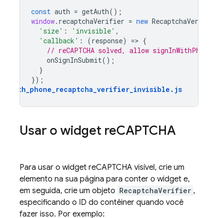
const
auth
=
getAuth
();
window
.
recaptchaVerifier
=
new
RecaptchaVerifier
'size'
:
'invisible'
,
'callback'
:
(
response
)
=
>
{
// reCAPTCHA solved, allow signInWithPhoneN
onSignInSubmit
();
}
});
auth_phone_recaptcha_verifier_invisible
.
js
Usar o widget re
CAPTCHA
Para usar o widget reCAPTCHA visível, crie um
elemento na sua página para conter o widget e,
em seguida, crie um objeto
RecaptchaVerifier
,
especificando o ID do contêiner quando você
fazer isso. Por exemplo: