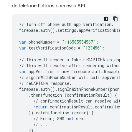
de telefone fictícios com essa API.
//
Turn
off
phone
auth
app
verification
.
firebase
.
auth
()
.
settings
.
appVerificationDisable
var
phoneNumber
=
"+16505554567"
;
var
testVerificationCode
=
"123456"
;
//
This
will
render
a
fake
reCAPTCHA
as
appVeri
//
This
will
resolve
after
rendering
without
ap
var
appVerifier
=
new
firebase
.
auth
.
RecaptchaVe
//
signInWithPhoneNumber
will
call
appVerifier
.
//
reCAPTCHA
response
.
firebase
.
auth
()
.
signInWithPhoneNumber
(
phoneNumb
.
then
(
function
(
confirmationResult
)
{
//
confirmationResult
can
resolve
with
th
return
confirmationResult
.
confirm
(
testVer
})
.
catch
(
function
(
error
)
{
//
Error
;
SMS
not
sent
//
...
});