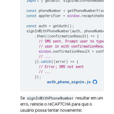
import
{
getAuth
,
signInWithPhoneNumber
}
const
phoneNumber
=
getPhoneNumberFromUser
const
appVerifier
=
window
.
recaptchaVerifie
const
auth
=
getAuth
();
signInWithPhoneNumber
(
auth
,
phoneNumber
,
a
.
then
((
confirmationResult
)
=
>
{
// SMS sent. Prompt user to type the
// user in with confirmationResult.c
window
.
confirmationResult
=
confirma
// ...
}).
catch
((
error
)
=
>
{
// Error; SMS not sent
// ...
});
auth_phone_signin
.
js
Se
signInWithPhoneNumber
resultar em um
erro, reinicie o reCAPTCHA para que o
usuário possa tentar novamente: