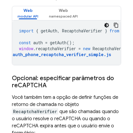
Web
Web
import
{
getAuth
,
RecaptchaVerifier
}
from
"fir
const
auth
=
getAuth
();
window
.
recaptchaVerifier
=
new
RecaptchaVerifier
auth_phone_recaptcha_verifier_simple
.
js
Opcional: especificar parâmetros do
re
CAPTCHA
Você também tem a opção de definir funções de
retorno de chamada no objeto
RecaptchaVerifier
que são chamadas quando
o usuário resolve o reCAPTCHA ou quando o
reCAPTCHA expira antes que o usuário envie o