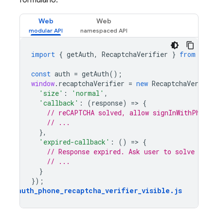
formulário:
Web
Web
import
{
getAuth
,
RecaptchaVerifier
}
from
"fir
const
auth
=
getAuth
();
window
.
recaptchaVerifier
=
new
RecaptchaVerifier
'size'
:
'normal'
,
'callback'
:
(
response
)
=
>
{
// reCAPTCHA solved, allow signInWithPhoneN
// ...
},
'expired-callback'
:
()
=
>
{
// Response expired. Ask user to solve reCA
// ...
}
});
auth_phone_recaptcha_verifier_visible
.
js