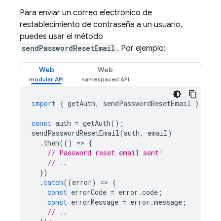
Para enviar un correo electrónico de
restablecimiento de contraseña a un usuario,
puedes usar el método
sendPasswordResetEmail
. Por ejemplo:
Web
Web
import
{
getAuth
,
sendPasswordResetEmail
}
from
const
auth
=
getAuth
();
sendPasswordResetEmail
(
auth
,
email
)
.
then
(()
=
>
{
// Password reset email sent!
// ..
})
.
catch
((
error
)
=
>
{
const
errorCode
=
error
.
code
;
const
errorMessage
=
error
.
message
;
// ..