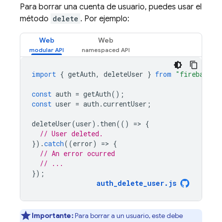
Para borrar una cuenta de usuario, puedes usar el
método
delete
. Por ejemplo:
Web
Web
import
{
getAuth
,
deleteUser
}
from
"firebase/a
const
auth
=
getAuth
();
const
user
=
auth
.
currentUser
;
deleteUser
(
user
).
then
(()
=
>
{
// User deleted.
}).
catch
((
error
)
=
>
{
// An error ocurred
// ...
});
auth_delete_user
.
js
Importante:
Para borrar a un usuario, este debe