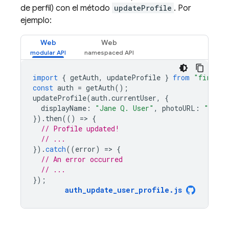
de perfil) con el método
updateProfile
. Por
ejemplo:
Web
Web
import
{
getAuth
,
updateProfile
}
from
"firebas
const
auth
=
getAuth
();
updateProfile
(
auth
.
currentUser
,
{
displayName
:
"Jane Q. User"
,
photoURL
:
"https
}).
then
(()
=
>
{
// Profile updated!
// ...
}).
catch
((
error
)
=
>
{
// An error occurred
// ...
});
auth_update_user_profile
.
js