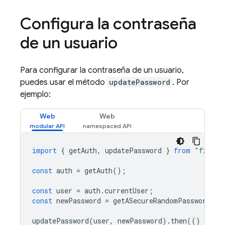
Configura la contraseña
de un usuario
Para configurar la contraseña de un usuario,
puedes usar el método
updatePassword
. Por
ejemplo:
Web
Web
import
{
getAuth
,
updatePassword
}
from
"fireba
const
auth
=
getAuth
();
const
user
=
auth
.
currentUser
;
const
newPassword
=
getASecureRandomPassword
();
updatePassword
(
user
,
newPassword
).
then
(()
=
>
{