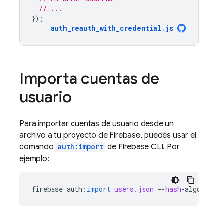
// ...
});
auth_reauth_with_credential
.
js
Importa cuentas de
usuario
Para importar cuentas de usuario desde un
archivo a tu proyecto de Firebase, puedes usar el
comando
auth:import
de Firebase CLI. Por
ejemplo:
firebase
auth
:
import
users.json
--
hash
-
algo
=
scr