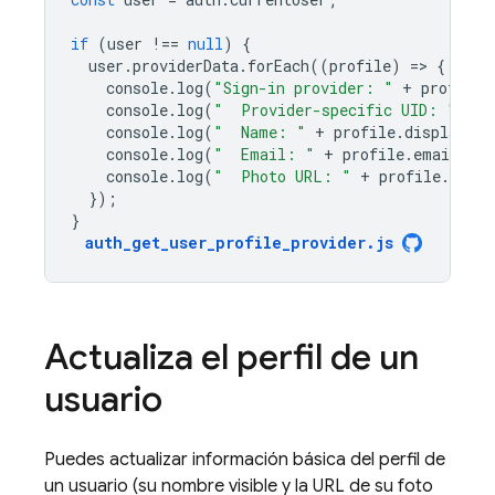
if
(
user
!==
null
)
{
user
.
providerData
.
forEach
((
profile
)
=
>
{
console
.
log
(
"Sign-in provider: "
+
profile
.
console
.
log
(
"  Provider-specific UID: "
+
p
console
.
log
(
"  Name: "
+
profile
.
displayNam
console
.
log
(
"  Email: "
+
profile
.
email
);
console
.
log
(
"  Photo URL: "
+
profile
.
photo
});
}
auth_get_user_profile_provider
.
js
Actualiza el perfil de un
usuario
Puedes actualizar información básica del perfil de
un usuario (su nombre visible y la URL de su foto