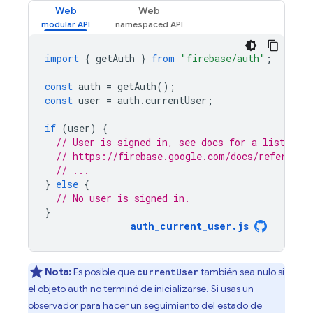
Web
Web
import
{
getAuth
}
from
"firebase/auth"
;
const
auth
=
getAuth
();
const
user
=
auth
.
currentUser
;
if
(
user
)
{
// User is signed in, see docs for a list of a
// https://firebase.google.com/docs/reference
// ...
}
else
{
// No user is signed in.
}
auth_current_user
.
js
Nota:
Es posible que
también sea nulo si
currentUser
el objeto auth no terminó de inicializarse. Si usas un
observador para hacer un seguimiento del estado de