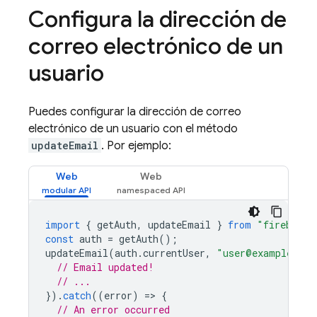
Configura la dirección de
correo electrónico de un
usuario
Puedes configurar la dirección de correo
electrónico de un usuario con el método
updateEmail
. Por ejemplo:
Web
Web
import
{
getAuth
,
updateEmail
}
from
"firebase/
const
auth
=
getAuth
();
updateEmail
(
auth
.
currentUser
,
"user@example.com
// Email updated!
// ...
}).
catch
((
error
)
=
>
{
// An error occurred