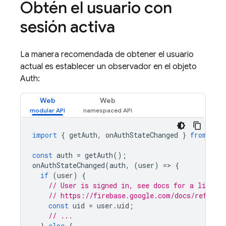
Obtén el usuario con
sesión activa
La manera recomendada de obtener el usuario
actual es establecer un observador en el objeto
Auth:
Web
Web
import
{
getAuth
,
onAuthStateChanged
}
from
"fi
const
auth
=
getAuth
();
onAuthStateChanged
(
auth
,
(
user
)
=
>
{
if
(
user
)
{
// User is signed in, see docs for a list of
// https://firebase.google.com/docs/referen
const
uid
=
user
.
uid
;
// ...
}
else
{