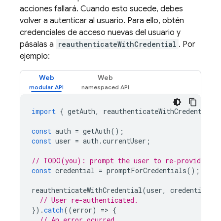
acciones fallará. Cuando esto sucede, debes
volver a autenticar al usuario. Para ello, obtén
credenciales de acceso nuevas del usuario y
pásalas a
reauthenticateWithCredential
. Por
ejemplo:
Web
Web
import
{
getAuth
,
reauthenticateWithCredential
const
auth
=
getAuth
();
const
user
=
auth
.
currentUser
;
// TODO(you): prompt the user to re-provide the
const
credential
=
promptForCredentials
();
reauthenticateWithCredential
(
user
,
credential
).
// User re-authenticated.
}).
catch
((
error
)
=
>
{
// An error ocurred