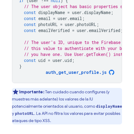
if
(
user
!==
null
)
{
// The user object has basic properties such 
const
displayName
=
user
.
displayName
;
const
email
=
user
.
email
;
const
photoURL
=
user
.
photoURL
;
const
emailVerified
=
user
.
emailVerified
;
// The user's ID, unique to the Firebase proj
// this value to authenticate with your backen
// you have one. Use User.getToken() instead.
const
uid
=
user
.
uid
;
}
auth_get_user_profile
.
js
Importante:
Ten cuidado cuando configures (y
muestres más adelante) los valores de la IU
potencialmente orientados al usuario, como
displayName
y
. La API no filtra los valores para evitar posibles
photoURL
ataques de tipo XSS.