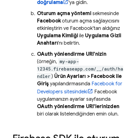
doğrulama
'ya gidin.
Oturum açma yöntemi
sekmesinde
Facebook
oturum açma sağlayıcısını
etkinleştirin ve Facebook'tan aldığınız
Uygulama Kimliği
ile
Uygulama Gizli
Anahtarı
'nı belirtin.
OAuth yönlendirme URI'nizin
(örneğin,
my-app-
12345.firebaseapp.com/__/auth/ha
ndler
)
Ürün Ayarları > Facebook ile
Giriş
yapılandırmasında
Facebook for
Developers sitesindeki
Facebook
uygulamanızın ayarlar sayfasında
OAuth yönlendirme URI'lerinizden
biri olarak listelendiğinden emin olun.