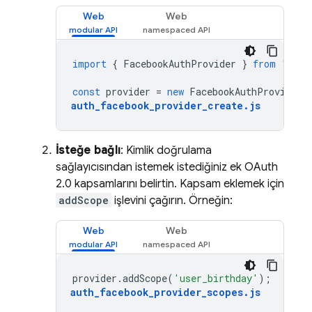
Web
Web
import
{
FacebookAuthProvider
}
from
"fire
const
provider
=
new
FacebookAuthProvider
(
auth_facebook_provider_create
.
js
İsteğe bağlı
: Kimlik doğrulama
sağlayıcısından istemek istediğiniz ek OAuth
2.0 kapsamlarını belirtin. Kapsam eklemek için
addScope
işlevini çağırın. Örneğin:
Web
Web
provider
.
addScope
(
'user_birthday'
);
auth_facebook_provider_scopes
.
js