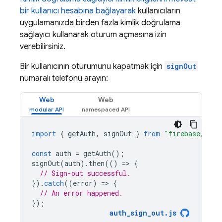
bir kullanıcı hesabına bağlayarak
kullanıcıların
uygulamanızda birden fazla kimlik doğrulama
sağlayıcı kullanarak oturum açmasına izin
verebilirsiniz.
Bir kullanıcının oturumunu kapatmak için
signOut
numaralı telefonu arayın:
Web
Web
import
{
getAuth
,
signOut
}
from
"firebase/auth
const
auth
=
getAuth
();
signOut
(
auth
).
then
(()
=
>
{
// Sign-out successful.
}).
catch
((
error
)
=
>
{
// An error happened.
});
auth_sign_out
.
js