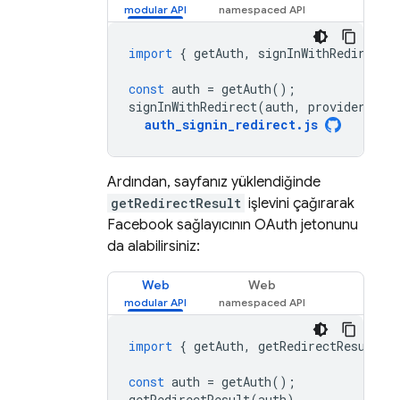
import
{
getAuth
,
signInWithRedirect
const
auth
=
getAuth
();
signInWithRedirect
(
auth
,
provider
);
auth_signin_redirect
.
js
Ardından, sayfanız yüklendiğinde
getRedirectResult
işlevini çağırarak
Facebook sağlayıcının OAuth jetonunu
da alabilirsiniz:
Web
Web
import
{
getAuth
,
getRedirectResult
,
const
auth
=
getAuth
();
getRedirectResult
(
auth
)