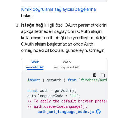
Kimlik doğrulama sağlayıcısı belgelerine
bakın.
İsteğe bağlı
: İlgili özel OAuth parametrelerini
açıkça iletmeden sağlayıcının OAuth akışını
kullanıcının tercih ettiği dile yerelleştirmek için
OAuth akışını başlatmadan önce Auth
örneğindeki dil kodunu güncelleyin. Örneğin:
Web
Web
import
{
getAuth
}
from
"firebase/auth"
;
const
auth
=
getAuth
();
auth
.
languageCode
=
'it'
;
// To apply the default browser preference
// auth.useDeviceLanguage();
auth_set_language_code.js