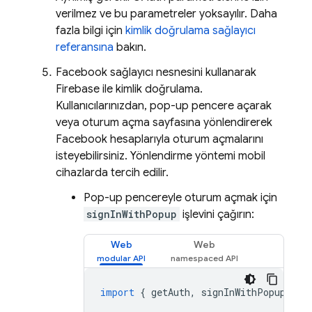
verilmez ve bu parametreler yoksayılır. Daha
fazla bilgi için
kimlik doğrulama sağlayıcı
referansına
bakın.
Facebook sağlayıcı nesnesini kullanarak
Firebase ile kimlik doğrulama.
Kullanıcılarınızdan, pop-up pencere açarak
veya oturum açma sayfasına yönlendirerek
Facebook hesaplarıyla oturum açmalarını
isteyebilirsiniz. Yönlendirme yöntemi mobil
cihazlarda tercih edilir.
Pop-up pencereyle oturum açmak için
signInWithPopup
işlevini çağırın:
Web
Web
import
{
getAuth
,
signInWithPopup
,
Fa