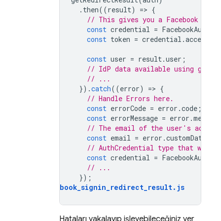
.
then
((
result
)
=
>
{
// This gives you a Facebook Acce
const
credential
=
FacebookAuthPr
const
token
=
credential
.
accessTo
const
user
=
result
.
user
;
// IdP data available using getAd
// ...
}).
catch
((
error
)
=
>
{
// Handle Errors here.
const
errorCode
=
error
.
code
;
const
errorMessage
=
error
.
messag
// The email of the user's accoun
const
email
=
error
.
customData
.
em
// AuthCredential type that was us
const
credential
=
FacebookAuthPr
// ...
});
auth_facebook_signin_redirect_result
.
js
Hataları yakalayıp işleyebileceğiniz yer