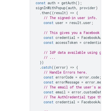
const
auth
=
getAuth
();
signInWithPopup
(
auth
,
provider
)
.
then
((
result
)
=
>
{
// The signed-in user info.
const
user
=
result
.
user
;
// This gives you a Facebook Acce
const
credential
=
FacebookAuthPr
const
accessToken
=
credential
.
ac
// IdP data available using getAd
// ...
})
.
catch
((
error
)
=
>
{
// Handle Errors here.
const
errorCode
=
error
.
code
;
const
errorMessage
=
error
.
messag
// The email of the user's accoun
const
email
=
error
.
customData
.
em
// The AuthCredential type that w
const
credential
=
FacebookAuthPr