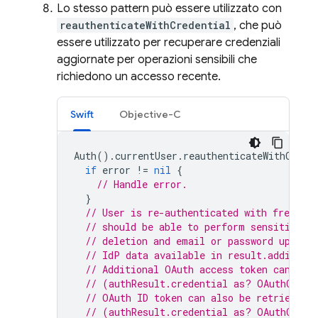
Lo stesso pattern può essere utilizzato con
reauthenticateWithCredential
, che può
essere utilizzato per recuperare credenziali
aggiornate per operazioni sensibili che
richiedono un accesso recente.
Swift
Objective-C
Auth
().
currentUser
.
reauthenticateWithCrede
if
error
!=
nil
{
// Handle error.
}
// User is re-authenticated with fresh t
// should be able to perform sensitive o
// deletion and email or password update
// IdP data available in result.addition
// Additional OAuth access token can als
// (authResult.credential as? OAuthCrede
// OAuth ID token can also be retrieved:
// (authResult.credential as? OAuthCrede