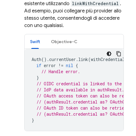
esistente utilizzando
linkWithCredential
.
Ad esempio, puoi collegare più provider allo
stesso utente, consentendogli di accedere
con uno qualsiasi.
Swift
Objective-C
Auth
().
currentUser
.
link
(
withCredential
:
cr
if
error
!=
nil
{
// Handle error.
}
// OIDC credential is linked to the curr
// IdP data available in authResult.addi
// OAuth access token can also be retrie
// (authResult.credential as? OAuthCrede
// OAuth ID token can also be retrieved:
// (authResult.credential as? OAuthCrede
}