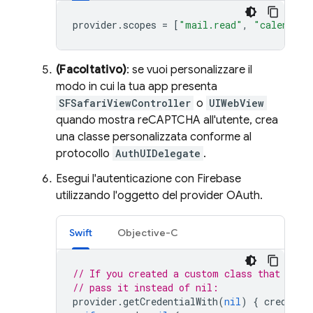
provider
.
scopes
=
[
"mail.read"
,
"calendars
(Facoltativo)
: se vuoi personalizzare il
modo in cui la tua app presenta
SFSafariViewController
o
UIWebView
quando mostra reCAPTCHA all'utente, crea
una classe personalizzata conforme al
protocollo
AuthUIDelegate
.
Esegui l'autenticazione con Firebase
utilizzando l'oggetto del provider OAuth.
Swift
Objective-C
// If you created a custom class that conf
// pass it instead of nil:
provider
.
getCredentialWith
(
nil
)
{
credenti