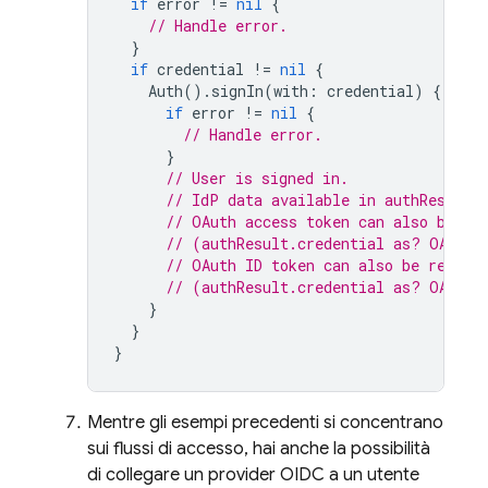
if
error
!=
nil
{
// Handle error.
}
if
credential
!=
nil
{
Auth
().
signIn
(
with
:
credential
)
{
auth
if
error
!=
nil
{
// Handle error.
}
// User is signed in.
// IdP data available in authResult.
// OAuth access token can also be re
// (authResult.credential as? OAuthC
// OAuth ID token can also be retrie
// (authResult.credential as? OAuthC
}
}
}
Mentre gli esempi precedenti si concentrano
sui flussi di accesso, hai anche la possibilità
di collegare un provider OIDC a un utente