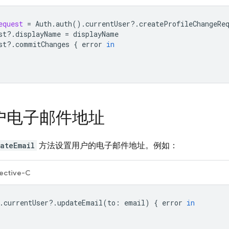
equest
=
Auth
.
auth
().
currentUser
?.
createProfileChangeRe
st
?.
displayName
=
displayName
st
?.
commitChanges
{
error
in
户电子邮件地址
ateEmail
方法设置用户的电子邮件地址。例如：
ective-C
.
currentUser
?.
updateEmail
(
to
:
email
)
{
error
in