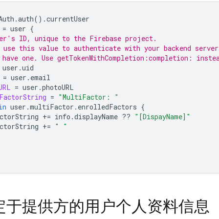
Auth
.
auth
().
currentUser
=
user
{
er's ID, unique to the Firebase project.
 use this value to authenticate with your backend server
 have one. Use getTokenWithCompletion:completion: inste
user
.
uid
=
user
.
email
URL
=
user
.
photoURL
FactorString
=
"MultiFactor: "
in
user
.
multiFactor
.
enrolledFactors
{
ctorString
+=
info
.
displayName
??
"[DispayName]"
ctorString
+=
" "
定于提供方的用户个人资料信息