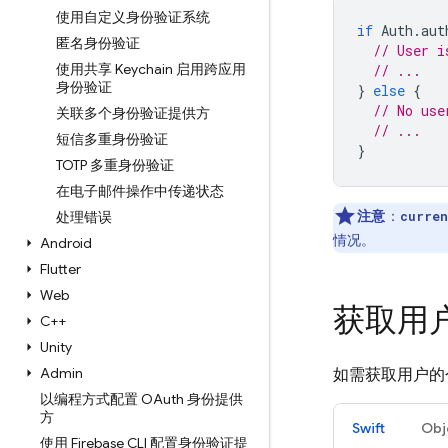
使用自定义身份验证系统
if
Auth
.
aut
匿名身份验证
// User i
使用共享 Keychain 启用跨应用
// ...
身份验证
}
else
{
// No use
关联多个身份验证提供方
// ...
短信多重身份验证
}
TOTP 多重身份验证
在电子邮件操作中传递状态
注意
：
处理错误
curren
情况。
Android
Flutter
Web
获取用
C++
Unity
Admin
如需获取用户的
以编程方式配置 OAuth 身份提供
方
Swift
Obj
使用 Firebase CLI 配置身份验证提