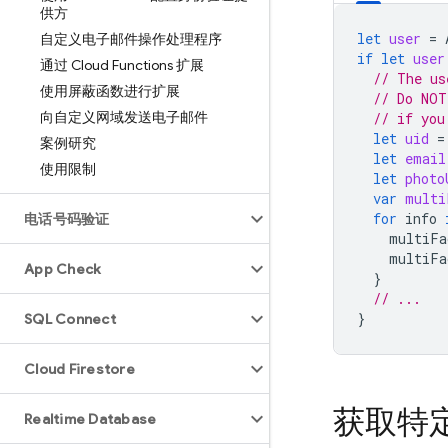
供方
let
user
=
自定义电子邮件操作处理程序
if
let
user
通过 Cloud Functions 扩展
// The us
使用屏蔽函数进行扩展
// Do NOT
向自定义网域发送电子邮件
// if you
let
uid
=
案例研究
let
email
使用限制
let
photo
var
multi
for
info
电话号码验证
multiFa
multiFa
App Check
}
// ...
}
SQL Connect
Cloud Firestore
获取特
Realtime Database