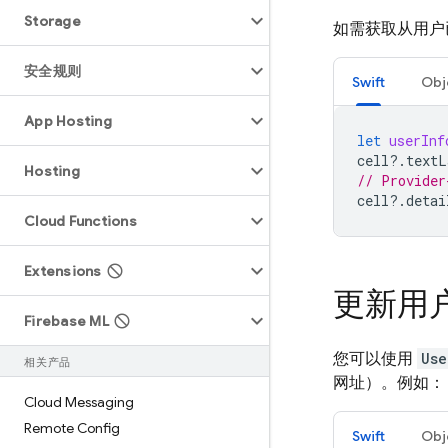
Storage
如需获取从用户
安全规则
Swift
Obj
App Hosting
let
userInf
cell
?.
textL
Hosting
// Provider
cell
?.
detai
Cloud Functions
Extensions
更新用
Firebase ML
您可以使用
Use
相关产品
网址）。例如：
Cloud Messaging
Remote Config
Swift
Obj