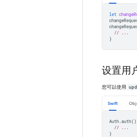
let
changeR
changeReque
changeReque
// ...
}
设置用
您可以使用
upd
Swift
Obj
Auth
.
auth
()
// ...
}