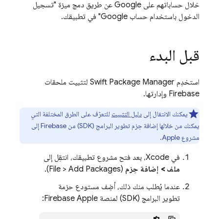
خلال حساباتهم على Google عن طريق دمج ميزة "تسجيل
الدخول باستخدام حساب Google" في تطبيقك.
قبل البدء
استخدِم Swift Package Manager لتثبيت ملحقات
Firebase وإدارتها.
يمكنك الانتقال إلى
دليل التثبيت
للتعرّف على الطرق المختلفة التي
يمكنك من خلالها إضافة حِزم تطوير البرامج (SDK) من Firebase إلى
مشروع Apple.
في Xcode، بعد فتح مشروع تطبيقك، انتقِل إلى
ملف > إضافة حِزم
(File > Add Packages).
عندما يُطلب منك ذلك، أضِف مستودع حزمة
تطوير البرامج (SDK) لمنصة Firebase Apple: