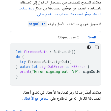
يمكنك السماح للمستخدمين بتسجيل الدخول إلى تطبيقك
باستخدام العديد من موفّري المصادقة من خلال
ربط بيانات
اعتماد موفّر المصادقة بحساب مستخدم حالي
.
لتسجيل خروج مستخدم، اتّصِل بالرقم
signOut:
.
Objective-C
Swift
let
firebaseAuth
=
Auth
.
auth
()
do
{
try
firebaseAuth
.
signOut
()
}
catch
let
signOutError
as
NSError
{
print
(
"Error signing out: %@"
,
signOutError
)
}
يمكنك أيضًا إضافة رمز لمعالجة الأخطاء في نطاق أخطاء
المصادقة الكامل. يُرجى الاطّلاع على
التعامل مع الأخطاء
.