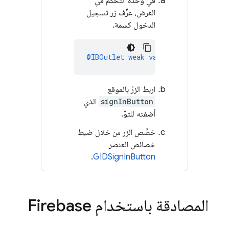
في وحدة التحكّم في
العرض، عرِّف زر تسجيل
الدخول كسمة.
@IBOutlet
weak
var
signInButton
:
G
اربط الزرّ بالموقع
signInButton
الذي
أضفته للتوّ.
خصِّص الزر من خلال ضبط
خصائص العنصر
.
GIDSignInButton
المصادقة باستخدام Firebase