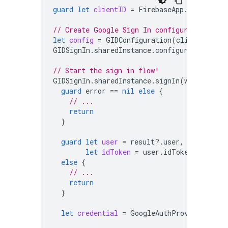
guard
let
clientID
=
FirebaseApp
.
app
()?.
op
// Create Google Sign In configuration obj
let
config
=
GIDConfiguration
(
clientID
:
cl
GIDSignIn
.
sharedInstance
.
configuration
=
c
// Start the sign in flow!
GIDSignIn
.
sharedInstance
.
signIn
(
withPresen
guard
error
==
nil
else
{
// ...
return
}
guard
let
user
=
result
?.
user
,
let
idToken
=
user
.
idToken
?.
tokenS
else
{
// ...
return
}
let
credential
=
GoogleAuthProvider
.
cred