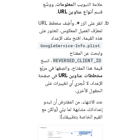
علامة التبويب
المعلومات
، ووسِّع
قسم
أنواع عناوين URL
.
انقر على الزر
+
، وأضِف مخطط URL
لمعرّف العميل المعكوس. للعثور على
هذه القيمة، افتح ملف الإعداد
GoogleService-Info.plist
وابحث عن المفتاح
REVERSED_CLIENT_ID
. انسخ
قيمة هذا المفتاح، والصِقها في مربّع
مخططات عناوين URL
في صفحة
الإعداد. لا تُجري أي تغييرات على
الحقول الأخرى.
عند الانتهاء، من المفترض أن تبدو
إعداداتك مشابهة لما يلي (ولكن مع
القيم الخاصة بتطبيقك):