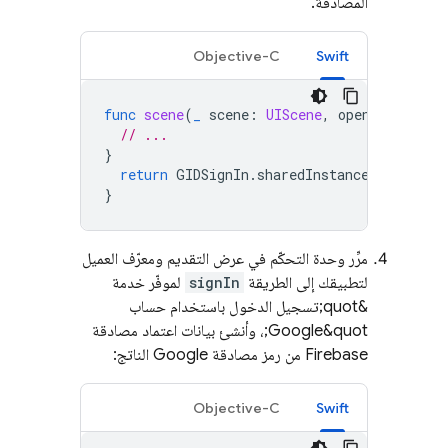
المصادقة.
Objective-C
Swift
func
scene
(
_
scene
:
UIScene
,
openURLContex
// ...
}
return
GIDSignIn
.
sharedInstance
.
handle
(
u
}
مرِّر وحدة التحكّم في عرض التقديم ومعرّف العميل
لتطبيقك إلى الطريقة
signIn
لموفّر خدمة
&quot;تسجيل الدخول باستخدام حساب
Google&quot;، وأنشئ بيانات اعتماد مصادقة
Firebase من رمز مصادقة Google الناتج:
Objective-C
Swift