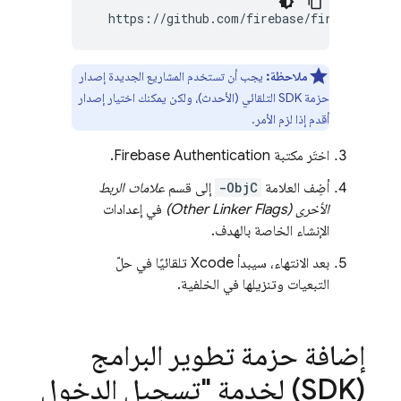
  https://github.com/firebase/firebase-ios
ملاحظة:
يجب أن تستخدم المشاريع الجديدة إصدار
حزمة SDK التلقائي (الأحدث)، ولكن يمكنك اختيار إصدار
أقدم إذا لزم الأمر.
اختَر مكتبة
Firebase Authentication
.
أضِف العلامة
-ObjC
إلى قسم
علامات الربط
الأخرى (Other Linker Flags)
في إعدادات
الإنشاء الخاصة بالهدف.
بعد الانتهاء، سيبدأ Xcode تلقائيًا في حلّ
التبعيات وتنزيلها في الخلفية.
إضافة حزمة تطوير البرامج
(SDK) لخدمة "تسجيل الدخول