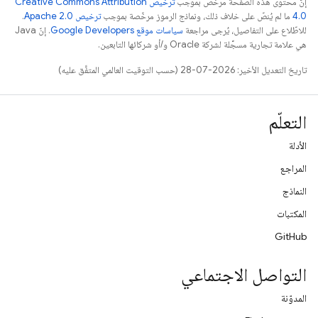
إنّ محتوى هذه الصفحة مرخّص بموجب
ترخيص Creative Commons Attribution
4.0‏
ما لم يُنصّ على خلاف ذلك، ونماذج الرموز مرخّصة بموجب
ترخيص Apache 2.0‏
.
للاطّلاع على التفاصيل، يُرجى مراجعة
سياسات موقع Google Developers‏
. إنّ Java
هي علامة تجارية مسجَّلة لشركة Oracle و/أو شركائها التابعين.
تاريخ التعديل الأخير: 2026-07-28 (حسب التوقيت العالمي المتفَّق عليه)
التعلّم
الأدلة
المراجع
النماذج
المكتبات
GitHub
التواصل الاجتماعي
المدوّنة