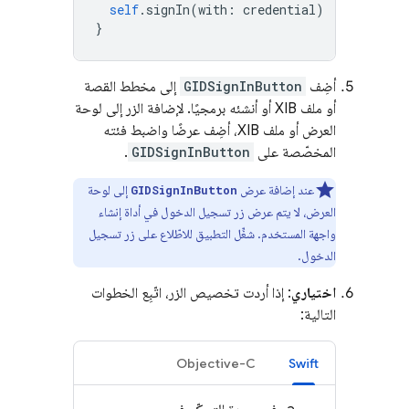
self
.
signIn
(
with
:
credential
)
}
أضِف
GIDSignInButton
إلى مخطط القصة
أو ملف XIB أو أنشئه برمجيًا. لإضافة الزر إلى لوحة
العرض أو ملف XIB، أضِف عرضًا واضبط فئته
المخصّصة على
GIDSignInButton
.
عند إضافة عرض
إلى لوحة
GIDSignInButton
العرض، لا يتم عرض زر تسجيل الدخول في أداة إنشاء
واجهة المستخدم. شغِّل التطبيق للاطّلاع على زر تسجيل
الدخول.
اختياري
: إذا أردت تخصيص الزر، اتّبِع الخطوات
التالية:
Objective-C
Swift