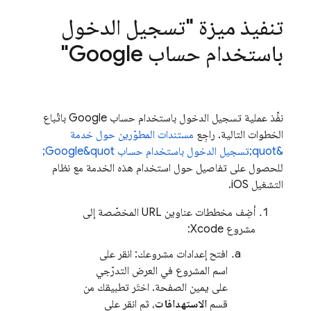
تنفيذ ميزة "تسجيل الدخول
باستخدام حساب Google"
نفِّذ عملية تسجيل الدخول باستخدام حساب Google باتّباع
الخطوات التالية. راجِع
مستندات المطوّرين حول خدمة
&quot;تسجيل الدخول باستخدام حساب Google&quot;
للحصول على تفاصيل حول استخدام هذه الخدمة مع نظام
التشغيل iOS.
أضِف مخططات عناوين URL المخصّصة إلى
مشروع Xcode:
افتح إعدادات مشروعك: انقر على
اسم المشروع في العرض التدرّجي
على يمين الصفحة. اختَر تطبيقك من
قسم
الاستهدافات
، ثم انقر على