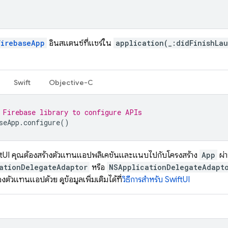
FirebaseApp
อินสแตนซ์ที่แชร์ใน
application(_:didFinishLa
Swift
Objective-C
 Firebase library to configure APIs
seApp
.
configure
()
ftUI คุณต้องสร้างตัวแทนแอปพลิเคชันและแนบไปกับโครงสร้าง
App
ผ่
ationDelegateAdaptor
หรือ
NSApplicationDelegateAdapt
ัวแทนแอปด้วย ดูข้อมูลเพิ่มเติมได้ที่
วิธีการสำหรับ SwiftUI