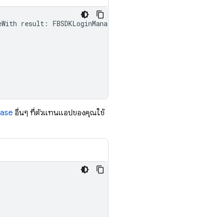
eWith
result
:
FBSDKLoginManagerLoginResult
!,
error
:
Err
base
อื่นๆ ที่ตัวแทนแอปของคุณใช้