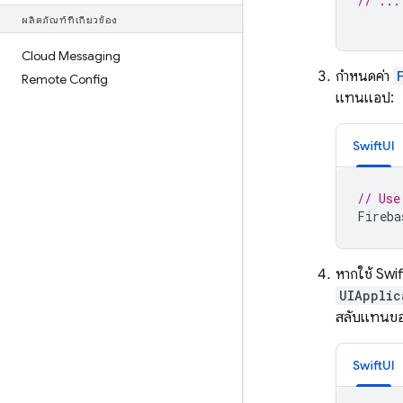
// ...
ผลิตภัณฑ์ที่เกี่ยวข้อง
Cloud Messaging
กำหนดค่า
Remote Config
แทนแอป:
SwiftUI
// Use
Fireba
หากใช้ Swi
UIApplic
สลับแทนของต
SwiftUI