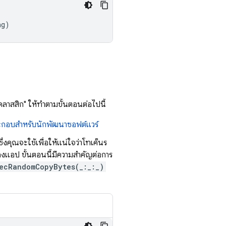
ng
)
าสสิก" ให้ทำตามขั้นตอนต่อไปนี้
กอบสำหรับนักพัฒนาซอฟต์แวร์
ซึ่งคุณจะใช้เพื่อให้แน่ใจว่าโทเค็นร
องแอป ขั้นตอนนี้มีความสำคัญต่อการ
ecRandomCopyBytes(_:_:_)