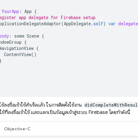
YourApp
:
App
{
egister app delegate for Firebase setup
pplicationDelegateAdaptor
(
AppDelegate
.
self
)
var
delegate
body
:
some
Scene
{
ndowGroup
{
NavigationView
{
ContentView
()
}
้ใช้ลงชื่อเข้าใช้สำเร็จแล้ว ในการติดตั้งใช้งาน
didCompleteWithResul
้ใช้ที่ลงชื่อเข้าใช้ และแลกเป็นข้อมูลเข้าสู่ระบบ Firebase โดยทำดังนี้
Objective-C