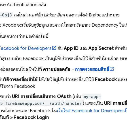
ase Authentication
คลัง
-ObjC
ลงในส่วน
แฟล็ก Linker อื่นๆ
ของการตั้งค่าบิลด์ของเป้าหมาย
ล้ว Xcode จะเริ่มจับคู่ข้อมูลและดาวน์โหลดทรัพยากร Dependency ในเบื
ขั้นตอนการกำหนดค่าต่อไปนี้
์ Facebook for Developers
รับ
App ID
และ
App Secret
สำหรั
ข้าสู่ระบบด้วย Facebook เป็นผู้ให้บริการลงชื่อเข้าใช้สำหรับโปรเจ็กต์ Fi
rebase
คอนโซล ให้ไปที่
ความปลอดภัย
>
การตรวจสอบสิทธิ์
็บ
วิธีการลงชื่อเข้าใช้
ให้เปิดใช้ผู้ให้บริการลงชื่อเข้าใช้
Facebook
และร
ด้รับจาก Facebook
สอบว่า
URI การเปลี่ยนเส้นทาง OAuth
(เช่น
my-app-
5.firebaseapp.com/__/auth/handler
) แสดงเป็น
URI การเปล
การตั้งค่าของแอป Facebook ใน
เว็บไซต์ Facebook for Developers
ภัณฑ์ > Facebook Login