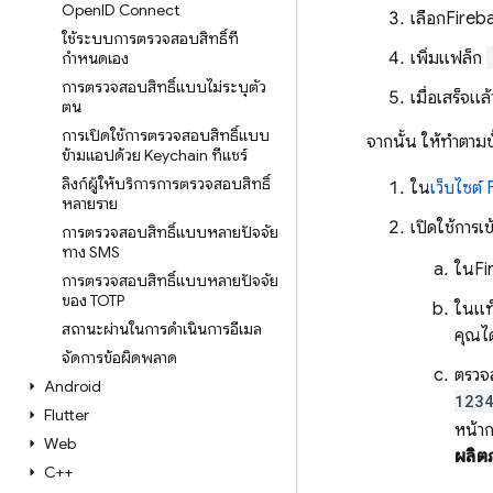
Open
ID Connect
เลือก
Fireb
ใช้ระบบการตรวจสอบสิทธิ์ที่
เพิ่มแฟล็ก
กำหนดเอง
การตรวจสอบสิทธิ์แบบไม่ระบุตัว
เมื่อเสร็จแ
ตน
การเปิดใช้การตรวจสอบสิทธิ์แบบ
จากนั้น ให้ทำตาม
ข้ามแอปด้วย Keychain ที่แชร์
ลิงก์ผู้ให้บริการการตรวจสอบสิทธิ์
ใน
เว็บไซต
หลายราย
เปิดใช้การเ
การตรวจสอบสิทธิ์แบบหลายปัจจัย
ทาง SMS
ใน
Fi
การตรวจสอบสิทธิ์แบบหลายปัจจัย
ของ TOTP
ในแท
สถานะผ่านในการดำเนินการอีเมล
คุณไ
จัดการข้อผิดพลาด
ตรวจ
Android
1234
Flutter
หน้า
Web
ผลิต
C++