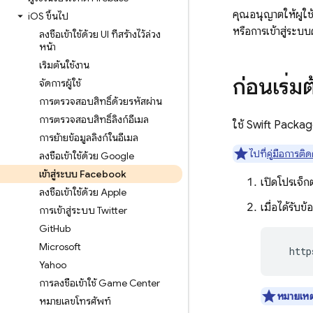
คุณอนุญาตให้ผู้ใ
i
OS ขึ้นไป
หรือการเข้าสู่ระ
ลงชื่อเข้าใช้ด้วย UI ที่สร้างไว้ล่วง
หน้า
เริ่มต้นใช้งาน
ก่อนเริ่ม
จัดการผู้ใช้
การตรวจสอบสิทธิ์ด้วยรหัสผ่าน
การตรวจสอบสิทธิ์ลิงก์อีเมล
ใช้ Swift Packa
การย้ายข้อมูลลิงก์ในอีเมล
ไปที่
คู่มือการติดต
ลงชื่อเข้าใช้ด้วย Google
เข้าสู่ระบบ Facebook
เปิดโปรเจ็
ลงชื่อเข้าใช้ด้วย Apple
เมื่อได้รับ
การเข้าสู่ระบบ Twitter
Git
Hub
Microsoft
  http
Yahoo
การลงชื่อเข้าใช้ Game Center
หมายเหต
หมายเลขโทรศัพท์