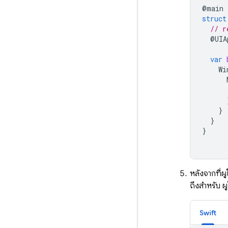
@
main
struct
// r
@
UIA
var
Wi
}
}
}
หลังจากที่ผู
ถึงสำหรับ ผู
Swift