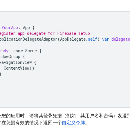
YourApp
:
App
{
egister app delegate for Firebase setup
pplicationDelegateAdaptor
(
AppDelegate
.
self
)
var
delegate
body
:
some
Scene
{
ndowGroup
{
NavigationView
{
ContentView
()
}
录您的应用时，请将其登录凭据（例如，其用户名和密码）发送
并在凭据有效的情况下返回一个
自定义令牌
。