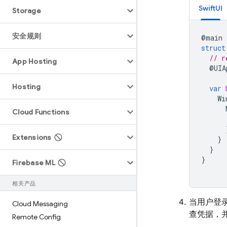
SwiftUI
Storage
安全规则
@
main
struct
// r
App Hosting
@
UIA
Hosting
var
Wi
Cloud Functions
Extensions
}
}
}
Firebase ML
相关产品
当用户登
Cloud Messaging
查凭据，
Remote Config