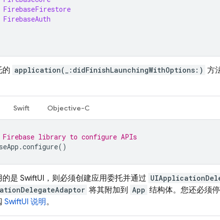
FirebaseFirestore
FirebaseAuth
托的
application(_:didFinishLaunchingWithOptions:)
方
Swift
Objective-C
 Firebase library to configure APIs
seApp
.
configure
()
的是 SwiftUI，则必须创建应用委托并通过
UIApplicationDel
ationDelegateAdaptor
将其附加到
App
结构体。您还必须停
阅
SwiftUI 说明
。