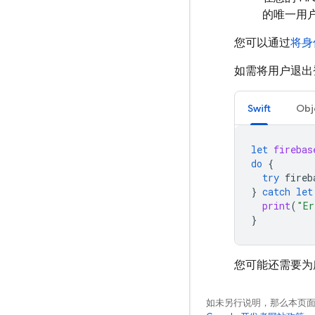
的唯一用户
您可以通过
将身
如需将用户退出
Swift
Obj
let
firebas
do
{
try
fireb
}
catch
let
print
(
"Er
}
您可能还需要为
如未另行说明，那么本页