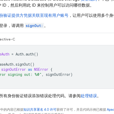
 ID，然后利用此 ID 来控制用户可以访问哪些数据。
份验证提供方凭据关联至现有用户账号
，让用户可以使用多个身
登录，请调用
signOut:
。
ective-C
eAuth
=
Auth
.
auth
()
aseAuth
.
signOut
()
signOutError
as
NSError
{
ror signing out: %@"
,
signOutError
)
所有身份验证错误添加错误处理代码。请参阅
处理错误
。
面中的内容已根据
知识共享署名 4.0 许可
获得了许可，并且代码示例已根据
Apa