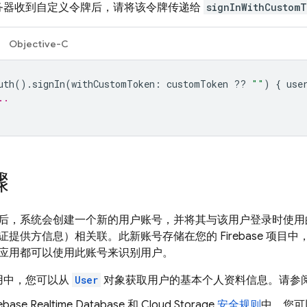
务器收到自定义令牌后，请将该令牌传递给
signInWithCustom
Objective-C
uth
().
signIn
(
withCustomToken
:
customToken
??
""
)
{
use
..
骤
后，系统会创建一个新的用户账号，并将其与该用户登录时使用
提供方信息）相关联。此新账号存储在您的 Firebase 项目
应用都可以使用此账号来识别用户。
用中，您可以从
User
对象获取用户的基本个人资料信息。请参
rebase Realtime Database
和
Cloud Storage
安全规则
中，您可