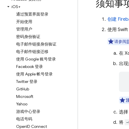
须知事
i
OS+
通过预置界面登录
创建 Fir
开始使用
管理用户
使用 Swif
密码身份验证
请参阅
电子邮件链接身份验证
电子邮件链接迁移
在 
使用 Google 账号登录
出现提
Facebook 登录
使用 Apple 帐号登录
Twitter 登录
 
Git
Hub
Microsoft
Yahoo
游戏中心登录
选
电话号码
将
-
Open
ID Connect