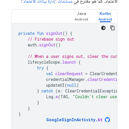
الاعتماد، كما هو مقترَح في
مستندات "إدارة بيانات الاعتماد"
:
Java
Kotlin
private
fun
signOut
()
{
// Firebase sign out
auth
.
signOut
()
// When a user signs out, clear the current
lifecycleScope
.
launch
{
try
{
val
clearRequest
=
ClearCredentialSt
credentialManager
.
clearCredentialSta
updateUI
(
null
)
}
catch
(
e
:
ClearCredentialException
)
{
Log
.
e
(
TAG
,
"Couldn't clear user cre
}
}
}
GoogleSignInActivity
.
kt