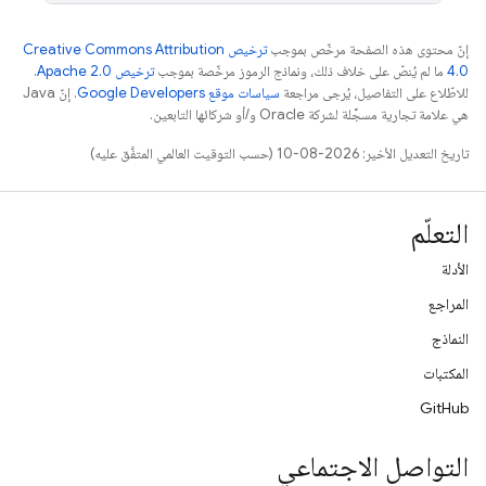
إنّ محتوى هذه الصفحة مرخّص بموجب
ترخيص Creative Commons Attribution
4.0‏
ما لم يُنصّ على خلاف ذلك، ونماذج الرموز مرخّصة بموجب
ترخيص Apache 2.0‏
.
للاطّلاع على التفاصيل، يُرجى مراجعة
سياسات موقع Google Developers‏
. إنّ Java
هي علامة تجارية مسجَّلة لشركة Oracle و/أو شركائها التابعين.
تاريخ التعديل الأخير: 2026-08-10 (حسب التوقيت العالمي المتفَّق عليه)
التعلّم
الأدلة
المراجع
النماذج
المكتبات
GitHub
التواصل الاجتماعي