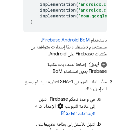
implementation
(
"androidx.credential
implementation
(
"androidx.credential
implementation
(
"com.google.android.
}
باستخدام
Firebase Android BoM
،
سيستخدِم تطبيقك دائمًا إصدارات متوافقة من
مكتبات Firebase على Android.
(بديل)
إضافة اعتماديات مكتبة
Firebase
بدون
استخدام
BoM
حدِّد الملف المرجعي SHA-1 لتطبيقك إذا لم يسبق
لك إجراء ذلك.
في وحدة تحكّم
Firebase
، انتقِل
settings
إلى علامة التبويب
الإعدادات
>
الإعدادات العامة
.
انتقِل للأسفل إلى بطاقة
تطبيقاتك
،