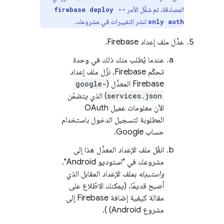
المصادقة، ثم شغِّل الأمر
firebase deploy --
لنشر التغييرات في مشروعك.
only auth
عدِّل ملف إعداد Firebase.
عندما يُطلب منك ذلك في وحدة
تحكّم
Firebase
، نزِّل ملف إعداد
Firebase المعدَّل (
google-
services.json
) الذي يتضمّن
الآن معلومات عميل OAuth
المطلوبة لتسجيل الدخول باستخدام
حساب Google.
انقُل ملف الإعداد المعدَّل هذا إلى
مشروعك في "استوديو Android"،
واستبدِله
بملف الإعداد المقابل الذي
أصبح قديمًا. (يمكنك الاطّلاع على
مقالة كيفية إضافة Firebase إلى
مشروع Android)
).