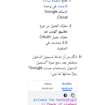
افتح
صفحة بيانات
الاعتماد
في وحدة
التحكم
Google
.
Cloud
معرّف العميل من نوع
تطبيق الويب
هو
معرّف عميل OAuth
2.0 لخادمك في
الخلفية.
تأكَّد من أنّ نشاط تسجيل الدخول
يتضمّن بعد دمج ميزة "تسجيل
الدخول باستخدام حساب Google"
رمزًا مشابهًا لما يلي:
Java
Kotlin
private
fun
handleSignIn
(
credential
:
// Check if credential is of type