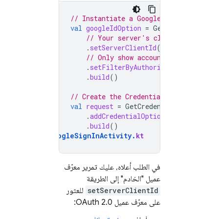
// Instantiate a Google sign-in reque
val
googleIdOption
=
GetGoogleIdOptio
// Your server's client ID, not y
.
setServerClientId
(
getString
(
R
.
st
// Only show accounts previously 
.
setFilterByAuthorizedAccounts
(
tr
.
build
()
// Create the Credential Manager reque
val
request
=
GetCredentialRequest
.
Bu
.
addCredentialOption
(
googleIdOpti
.
build
()
GoogleSignInActivity
.
kt
في الطلب أعلاه، عليك تمرير معرّف
عميل "الخادم" إلى الطريقة
setServerClientId
للعثور
على معرّف عميل OAuth 2.0: