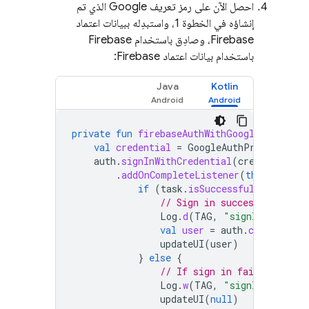
احصل الآن على رمز تعريف Google الذي تم
إنشاؤه في الخطوة 1، واستبدِله ببيانات اعتماد
Firebase، وصادِق باستخدام Firebase
باستخدام بيانات اعتماد Firebase:
Java
Kotlin
private
fun
firebaseAuthWithGoogle
(
idToken
val
credential
=
GoogleAuthProvider
.
ge
auth
.
signInWithCredential
(
credential
)
.
addOnCompleteListener
(
this
)
{
tas
if
(
task
.
isSuccessful
)
{
// Sign in success, update
Log
.
d
(
TAG
,
"signInWithCred
val
user
=
auth
.
currentUser
updateUI
(
user
)
}
else
{
// If sign in fails, displ
Log
.
w
(
TAG
,
"signInWithCred
updateUI
(
null
)