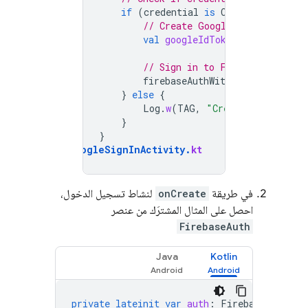
if
(
credential
is
CustomCredentia
// Create Google ID Token
val
googleIdTokenCredential
=
// Sign in to Firebase with u
firebaseAuthWithGoogle
(
google
}
else
{
Log
.
w
(
TAG
,
"Credential is not
}
}
GoogleSignInActivity
.
kt
في طريقة
onCreate
لنشاط تسجيل الدخول،
احصل على المثال المشترَك من عنصر
FirebaseAuth
Java
Kotlin
private
lateinit
var
auth
:
FirebaseAuth