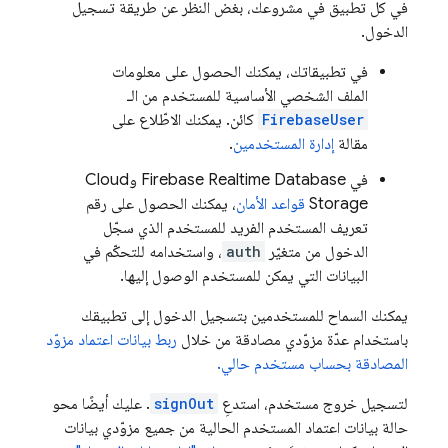
في كل تطبيق في مشروعك، بغض النظر عن طريقة تسجيل
الدخول.
في تطبيقاتك، يمكنك الحصول على معلومات
الملف الشخصي الأساسية للمستخدم من الـ
FirebaseUser
كائن. يمكنك الاطّلاع على
مقالة
إدارة المستخدمين
.
في
Firebase Realtime Database
و
Cloud
Storage
قواعد الأمان
، يمكنك الحصول على رقم
تعريف المستخدم الفريد للمستخدم الذي سجّل
الدخول من متغيّر
auth
، واستخدامه للتحكّم في
البيانات التي يمكن للمستخدم الوصول إليها.
يمكنك السماح للمستخدمين بتسجيل الدخول إلى تطبيقك
باستخدام عدّة مزوّدي مصادقة من خلال
ربط بيانات اعتماد مزوّد
المصادقة بحساب مستخدم حالي.
لتسجيل خروج مستخدم، استدعِ
signOut
. عليك أيضًا محو
حالة بيانات اعتماد المستخدم الحالية من جميع مزوّدي بيانات