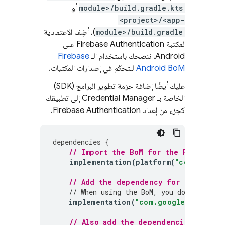
module>/build.gradle.kts
أو
<project>/<app-
module>/build.gradle
)، أضِف الاعتمادية
لمكتبة
Firebase Authentication
على
Android. ننصحك باستخدام الـ
Firebase
Android BoM
للتحكّم في إصدارات المكتبات.
عليك أيضًا إضافة حزمة تطوير البرامج (SDK)
الخاصة بـ Credential Manager إلى تطبيقك
كجزء من إعداد
Firebase Authentication
.
dependencies
{
// Import the 
BoM
 for the Firebase 
implementation
(
platform
(
"com.google
// Add the dependency for the 
Fireb
// When using the 
BoM
, you don't speci
implementation
(
"com.google.firebase
// Also add the dependencies for th