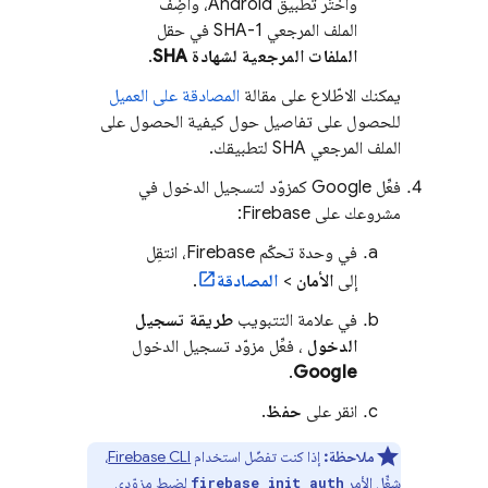
واختَر تطبيق Android، وأضِف
الملف المرجعي SHA-1 في حقل
الملفات المرجعية لشهادة SHA
.
يمكنك الاطّلاع على مقالة
المصادقة على العميل
للحصول على تفاصيل حول كيفية الحصول على
الملف المرجعي SHA لتطبيقك.
فعِّل Google كمزوّد لتسجيل الدخول في
مشروعك على Firebase:
في وحدة تحكّم
Firebase
، انتقِل
إلى
الأمان
>
المصادقة
.
في علامة التتبويب
طريقة تسجيل
الدخول
، فعِّل مزوّد تسجيل الدخول
.
Google
انقر على
حفظ
.
ملاحظة:
إذا كنت تفضّل استخدام
CLI
Firebase
،
شغِّل الأمر
لضبط مزوّدي
firebase init auth