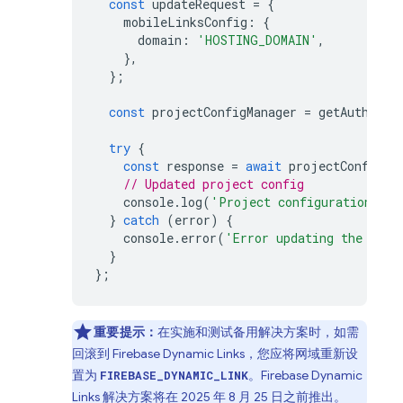
const
updateRequest
=
{
mobileLinksConfig
:
{
domain
:
'HOSTING_DOMAIN'
,
},
};
const
projectConfigManager
=
getAuth
().
p
try
{
const
response
=
await
projectConfigMa
// Updated project config
console
.
log
(
'Project configuration upd
}
catch
(
error
)
{
console
.
error
(
'Error updating the proj
}
};
重要提示：
在实施和测试备用解决方案时，如需
回滚到
Firebase Dynamic Links
，您应将网域重新设
置为
。
Firebase Dynamic
FIREBASE_DYNAMIC_LINK
Links
解决方案将在 2025 年 8 月 25 日之前推出。